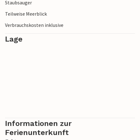
frische Krabben servieren lassen.
Staubsauger
Teilweise Meerblick
Verbrauchskosten inklusive
Lage
Informationen zur
Ferienunterkunft