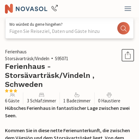
Wo würdest du gerne hingehen?
Fügen Sie Reiseziel, Daten und Gäste hinzu
1 / 16
Ferienhaus
Storsävarträsk/Vindeln
S95071
Ferienhaus -
Storsävarträsk/Vindeln ,
Schweden
6 Gäste
3 Schlafzimmer
1 Badezimmer
0 Haustiere
Hübsches Ferienhaus in fantastischer Lage zwischen zwei
Seen.
Kommen Sie in diese nette Ferienunterkunft, die zwischen
dem Vägsjön und dem Storsävartrösket liegt. Von dem