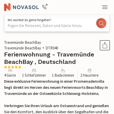
Wo würdest du gerne hingehen?
Fügen Sie Reiseziel, Daten und Gäste hinzu
1 / 29
Travemünde BeachBay
Travemünde BeachBay
DTR040
Ferienwohnung - Travemünde
BeachBay , Deutschland
4 Gäste
1 Schlafzimmer
1 Badezimmer
2 Haustiere
Diese exklusive Ferienwohnung in einer Promenadenvilla
liegt direkt im Herzen des neuen Ferienresorts BeachBay in
Travemünde an der Ostseeküste Schleswig-Holsteins.
Verbringen Sie Ihren Urlaub am Ostseestrand und genießen
Sie den Komfort, den Ausblick über den Segelhafen und die