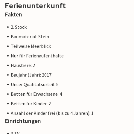
runden das Angebot ab. Vor Ort gibt es auch Spielplätze,
Ferienunterkunft
eine Fahrradvermietung, die Ostseestation (Aquarien und
Fakten
Ostsee-Ausstellung) und das Museumsschiff Passat für die
gesamte Familie.
2. Stock
Baumaterial: Stein
Der Priwall ist eine ca. drei Kilometer lange Halbinsel
zwischen Ostsee und Trave im Osten Schleswig-Holsteins
Teilweise Meerblick
und gehört seit 1226 zu Lübeck. Strandvergnügen,
Nur für Ferienaufenthalte
Bademöglichkeiten, Wassersport und Abenteuer direkt vor
Haustiere: 2
der Tür Ihres Feriendomizils.
Baujahr (Jahr): 2017
Unser Qualitätsurteil: 5
Betten für Erwachsene: 4
Betten für Kinder: 2
Anzahl der Kinder frei (bis zu 4 Jahren): 1
Einrichtungen
3 TV