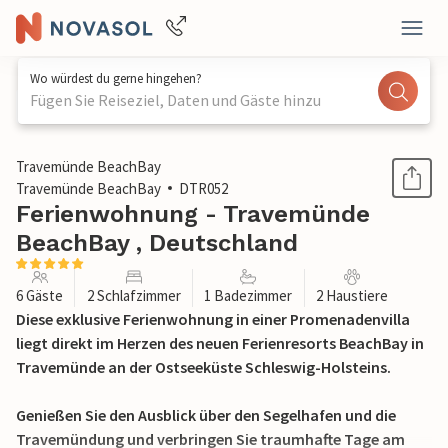
Wo würdest du gerne hingehen?
Fügen Sie Reiseziel, Daten und Gäste hinzu
1 / 40
Travemünde BeachBay
Travemünde BeachBay
DTR052
Ferienwohnung - Travemünde
BeachBay , Deutschland
6 Gäste
2 Schlafzimmer
1 Badezimmer
2 Haustiere
Diese exklusive Ferienwohnung in einer Promenadenvilla
liegt direkt im Herzen des neuen Ferienresorts BeachBay in
Travemünde an der Ostseeküste Schleswig-Holsteins.
Genießen Sie den Ausblick über den Segelhafen und die
Travemündung und verbringen Sie traumhafte Tage am