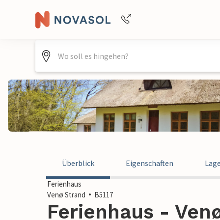
+4940688715475
Überblick
Eigenschaften
Lag
Ferienhaus
Venø Strand
B5117
Ferienhaus - Venø