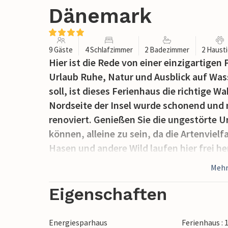
Dänemark
9 Gäste
4 Schlafzimmer
2 Badezimmer
2 Haust
Hier ist die Rede von einer einzigartigen
Urlaub Ruhe, Natur und Ausblick auf Wass
soll, ist dieses Ferienhaus die richtige 
Nordseite der Insel wurde schonend und m
renoviert. Genießen Sie die ungestörte U
können, alleine zu sein, da die Artenvielf
Hasen und andere Wild laufen hier frei 
Panoramablick auf die Bucht, an klaren T
Mehr
kleine, gemütliche Insel mit häufiger F
beliebtes Urlaubsziel auch für Einheimisc
Eigenschaften
gibt es eine berühmte Gaststätte, wo Si
lokale Spezialitäten probieren können.
Energiesparhaus
Ferienhaus :