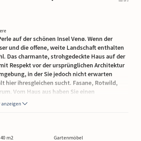
out of 5
iere
 Perle auf der schönen Insel Venø. Wenn der
er und die offene, weite Landschaft enthalten
Wahl. Das charmante, strohgedeckte Haus auf der
it Respekt vor der ursprünglichen Architektur
mgebung, in der Sie jedoch nicht erwarten
alt hier ihresgleichen sucht. Fasane, Rotwild,
herum. Vom Haus aus haben Sie einen
agen sehen Sie den Horizont. Venø ist eine
 anzeigen
ährverbindung (www.venoefaergefart.dk) und ein
he was die beste Empfehlung ist. Auf der Insel
e Venästeak, Austern und Muscheln sowie andere
 140 m2
Gartenmöbel