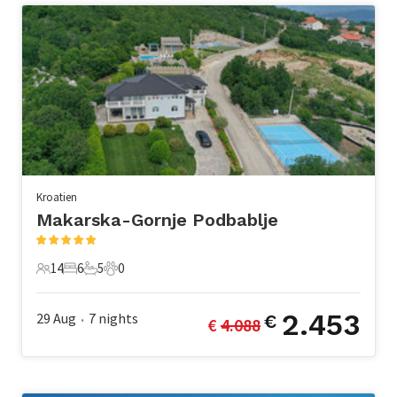
Kroatien
Makarska-Gornje Podbablje
14
6
5
0
14 Gäste
6 Schlafzimmer
5 Badezimmer
0 Haustiere
2.453
29 Aug
7
nights
€
€ 
4.088
•