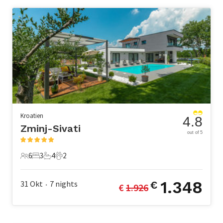
Kroatien
4.8
Zminj-Sivati
out of 5
6
3
4
2
6 Gäste
3 Schlafzimmer
4 Badezimmer
2 Haustiere
1.348
31 Okt
7
nights
€
€ 
1.926
•