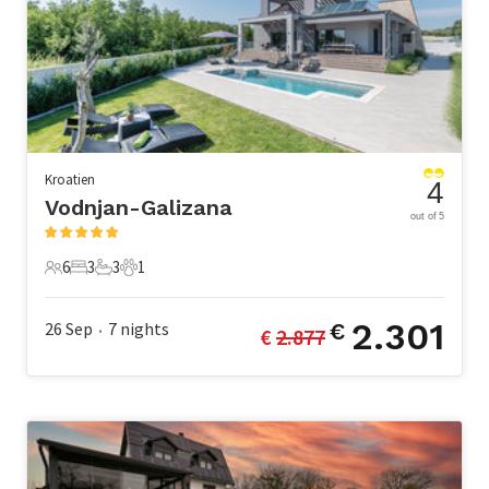
Kroatien
4
Vodnjan-Galizana
out of 5
6
3
3
1
6 Gäste
3 Schlafzimmer
3 Badezimmer
1 Haustier
2.301
26 Sep
7
nights
€
€ 
2.877
•