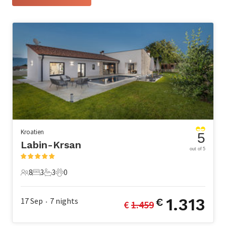
Kroatien
5
Labin-Krsan
out of 5
8
3
3
0
8 Gäste
3 Schlafzimmer
3 Badezimmer
0 Haustiere
1.313
17 Sep
7
nights
€
€ 
1.459
•