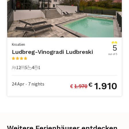
Kroatien
5
Ludbreg-Vinogradi Ludbreski
out of 5
12
5
4
1
12 Gäste
5 Schlafzimmer
4 Badezimmer
1 Haustier
1.910
24 Apr
7
nights
€
€ 
1.970
•
Weitere Ferienhäuser entdecken