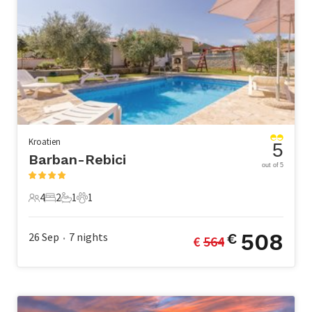
Kroatien
5
Barban-Rebici
out of 5
4
2
1
1
4 Gäste
2 Schlafzimmer
1 Badezimmer
1 Haustier
508
26 Sep
7
nights
€
€ 
564
•