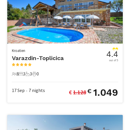
Kroatien
4.4
Varazdin-Toplicica
out of 5
8
3
3
0
8 Gäste
3 Schlafzimmer
3 Badezimmer
0 Haustiere
1.049
17 Sep
7
nights
€
€ 
1.128
•