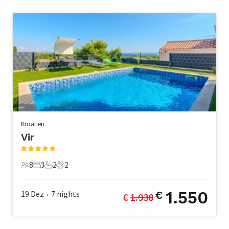
Kroatien
Vir
8
3
2
2
8 Gäste
3 Schlafzimmer
2 Badezimmer
2 Haustiere
1.550
19 Dez
7
nights
€
€ 
1.938
•