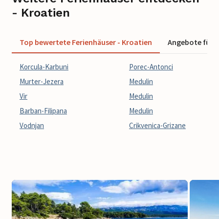
- Kroatien
Top bewertete Ferienhäuser - Kroatien
Angebote für F
Korcula-Karbuni
Porec-Antonci
Murter-Jezera
Medulin
Vir
Medulin
Barban-Filipana
Medulin
Vodnjan
Crikvenica-Grizane