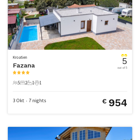
Kroatien
5
Fazana
out of 5
5
2
1
1
5 Gäste
2 Schlafzimmer
1 Badezimmer
1 Haustier
954
3 Okt
7
nights
€
•