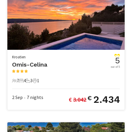
Kroatien
5
Omis-Celina
out of 5
7
4
3
1
7 Gäste
4 Schlafzimmer
3 Badezimmer
1 Haustier
2.434
2 Sep
7
nights
€
€ 
3.042
•