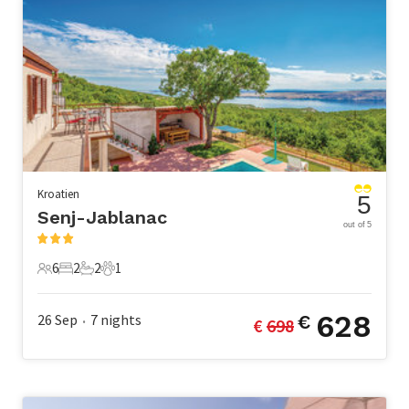
Kroatien
5
Senj-Jablanac
out of 5
6
2
2
1
6 Gäste
2 Schlafzimmer
2 Badezimmer
1 Haustier
628
26 Sep
7
nights
€
€ 
698
•