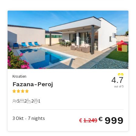
Kroatien
4.7
Fazana-Peroj
out of 5
5
2
2
1
5 Gäste
2 Schlafzimmer
2 Badezimmer
1 Haustier
999
3 Okt
7
nights
€
€ 
1.249
•