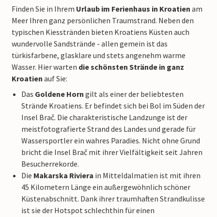
Finden Sie in Ihrem
Urlaub im Ferienhaus in Kroatien
am
Meer Ihren ganz persönlichen Traumstrand. Neben den
typischen Kiesstränden bieten Kroatiens Küsten auch
wundervolle Sandstrände - allen gemein ist das
türkisfarbene, glasklare und stets angenehm warme
Wasser. Hier warten
die schönsten Strände in ganz
Kroatien
auf Sie:
Das
Goldene Horn
gilt als einer der beliebtesten
Strände Kroatiens. Er befindet sich bei Bol im Süden der
Insel Brač. Die charakteristische Landzunge ist der
meistfotografierte Strand des Landes und gerade für
Wassersportler ein wahres Paradies. Nicht ohne Grund
bricht die Insel Brač mit ihrer Vielfältigkeit seit Jahren
Besucherrekorde.
Die
Makarska Riviera
in Mitteldalmatien ist mit ihren
45 Kilometern Länge ein außergewöhnlich schöner
Küstenabschnitt. Dank ihrer traumhaften Strandkulisse
ist sie der Hotspot schlechthin für einen