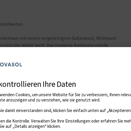
mlichkeiten.
 Ferienhaus mit einem vorgefertigten Außenpool, Whirlpool
len sich hier direkt wohl. Das moderne Ambiente und die
er wohlfühlen und während der Erwachsenen den
nnen Ihre Kinder im Pool im Garten plantschen. Legen Sie
 friedvolle Umgebung.
mit einem reichen kulturellen Erbe und Sehenswürdigkeiten
er und Erwachsene. Ebenfalls schnell erreichen Sie das
inen Aquapark und Wellnessbehandlungen vorfinden. Die
eichhaltigen Angebot an autochthonen Gerichten lassen Sie
uch über zahlreiche Rad- und Wanderwege, auf denen Sie die
gen in der Umgebung, wie Trakoscan, verbinden können.