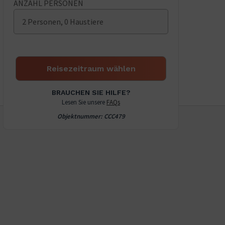
ANZAHL PERSONEN
calendar
calendar
and
and
2 Personen, 0 Haustiere
select
select
a
a
date.
date.
Press
Press
the
the
Reisezeitraum wählen
question
question
mark
mark
BRAUCHEN SIE HILFE?
key
key
Lesen Sie unsere
FAQs
to
to
get
get
Objektnummer
:
CCC479
the
the
keyboard
keyboard
shortcuts
shortcuts
for
for
changing
changing
dates.
dates.