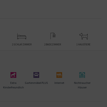
2 SCHLAFZIMMER
2 BADEZIMMER
1 HAUSTIERE
Extra
Gartenmöbel PLUS
Internet
Nichtraucher
Kinderfreundlich
Häuser