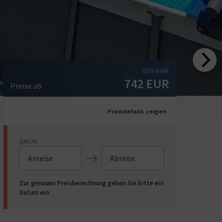
825
EUR
742
EUR
Preise ab
Preisdetails zeigen
DATUM
Navigate
Navigate
Zur genauen Preisberechnung geben Sie bitte ein
forward
backward
Datum ein
to
to
interact
interact
with
with
the
the