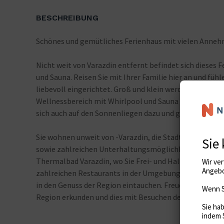
BESCHREIBUNG
Schönes und gemütliches Ferienhaus mit vielen Anneh
Nicht weit von Varazdin entfernt befindet sich dieses
und Sauna. Reisen Sie mit Ihrer Familie hier an und füh
liebevoll eingerichtet. Groß und klein werden sich hi
Wellnessbereich mit Whirlpool und Sauna genießen, kö
sich auch auf den Sonnenliegen dazu und genießen die
Sie wohnen unweit von -Varazdin, die Stadt der Engel 
sowie zahlreichen Unterhaltungsmöglichkeiten für Kind
Thermalbad Varazdin, wo Sie Frei- und Hallenbäder, e
zahlreichen Restaurants in der Umgebung mit einem r
in den Genuss der Region eintauchen. Freuen Sie sich a
Region erkunden und dies mit Besuchen der vielen Bur