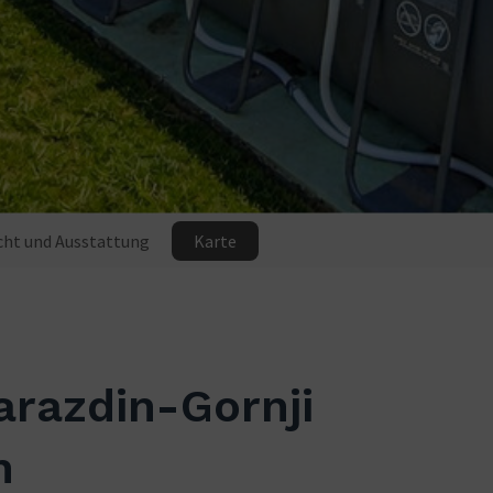
cht und Ausstattung
Karte
arazdin-Gornji
n