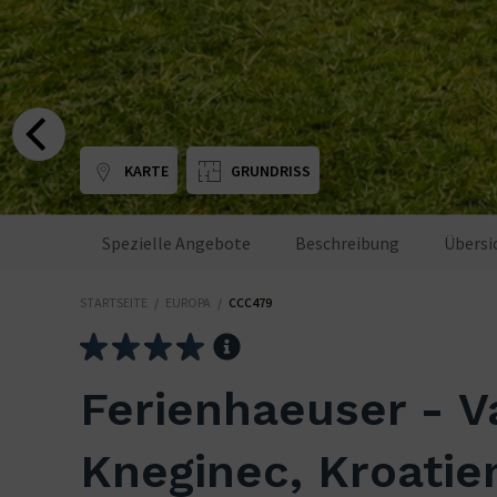
KARTE
GRUNDRISS
Spezielle Angebote
Beschreibung
Übersi
STARTSEITE
/
EUROPA
/
CCC479
Ferienhaeuser - V
Kneginec, Kroatie