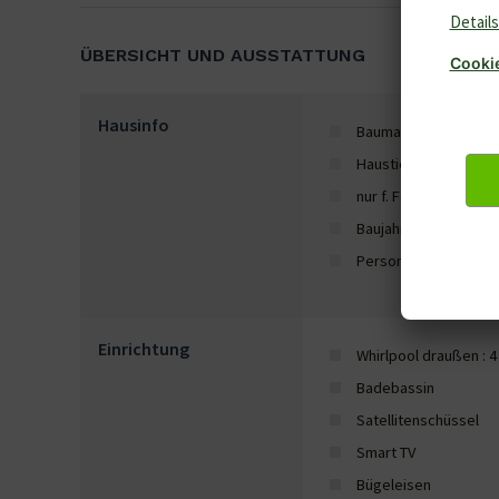
ÜBERSICHT UND AUSSTATTUNG
Hausinfo
Baumaterial: Stein
Haustiere: 1
nur f. Ferienaufent. z
Baujahr: 2023
Personen: 6
Einrichtung
Whirlpool draußen : 
Badebassin
Satellitenschüssel
Smart TV
Bügeleisen