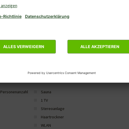
Aussicht über Landschaft
Jugendgruppen nicht zugelassen
u mieten
dicht an einem Wald gelegen
NOVASOL-Sterne: 4
4 Personenanzahl
Sauna
1 TV
Stereoanlage
Haartrockner
WLAN