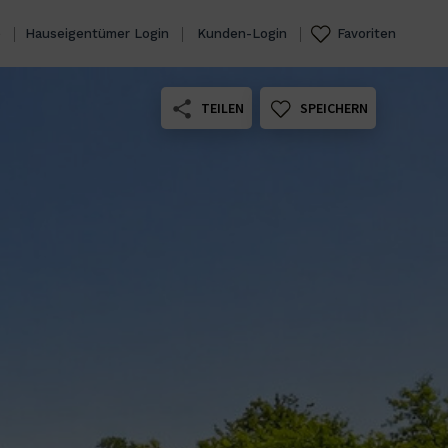
e
Hauseigentümer Login
Kunden-Login
Favoriten
TEILEN
SPEICHERN