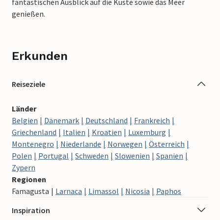
fantastischen Ausblick auf die Küste sowie das Meer
genießen.
Erkunden
Reiseziele
Länder
Belgien
Dänemark
Deutschland
Frankreich
Griechenland
Italien
Kroatien
Luxemburg
Montenegro
Niederlande
Norwegen
Österreich
Polen
Portugal
Schweden
Slowenien
Spanien
Zypern
Regionen
Famagusta
Larnaca
Limassol
Nicosia
Paphos
Inspiration