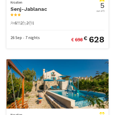
Kroatien
5
Senj-Jablanac
out of 5
6
2
2
1
6 Gäste
2 Schlafzimmer
2 Badezimmer
1 Haustier
628
26 Sep
7
nights
€
€ 
698
•
Kroatien