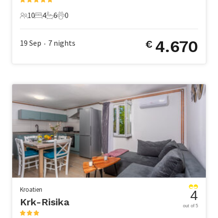
10
4
6
0
10 Gäste
4 Schlafzimmer
6 Badezimmer
0 Haustiere
4.670
19 Sep
7
nights
€
•
Kroatien
4
Krk-Risika
out of 5