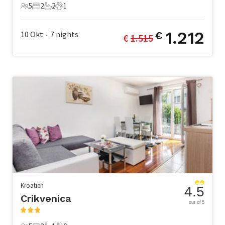
5
2
2
1
5 Gäste
2 Schlafzimmer
2 Badezimmer
1 Haustier
1.212
10 Okt
7
nights
€
€ 
1.515
•
Kroatien
4.5
Crikvenica
out of 5