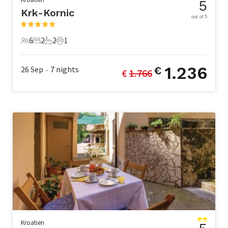
5
Krk-Kornic
out of 5
6
2
2
1
6 Gäste
2 Schlafzimmer
2 Badezimmer
1 Haustier
1.236
26 Sep
7
nights
€
€ 
1.766
•
Kroatien