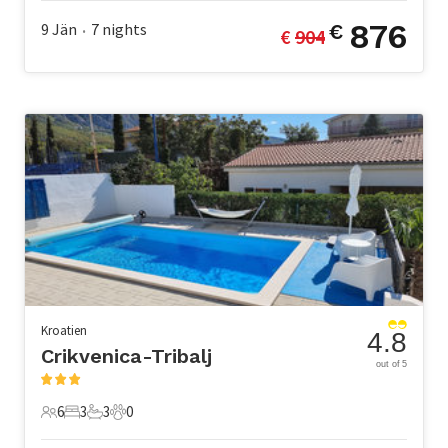
876
9 Jän
7
nights
€
€ 
904
•
Kroatien
4.8
Crikvenica-Tribalj
out of 5
6
3
3
0
6 Gäste
3 Schlafzimmer
3 Badezimmer
0 Haustiere