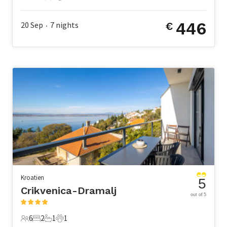
5 Gäste
2 Schlafzimmer
2 Badezimmer
0 Haustiere
446
20 Sep
7
nights
€
•
Kroatien
5
Crikvenica-Dramalj
out of 5
6
2
1
1
6 Gäste
2 Schlafzimmer
1 Badezimmer
1 Haustier