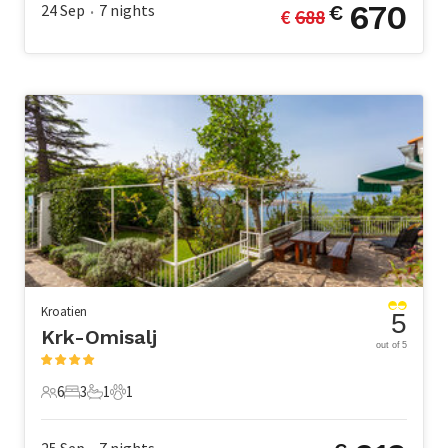
670
24 Sep
7
nights
€
€ 
688
•
Kroatien
5
Krk-Omisalj
out of 5
6
3
1
1
6 Gäste
3 Schlafzimmer
1 Badezimmer
1 Haustier