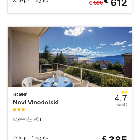
612
25 Sep
7
nights
€
€ 
680
•
Kroatien
4.7
Novi Vinodolski
out of 5
4
2
1
1
4 Gäste
2 Schlafzimmer
1 Badezimmer
1 Haustier
385
18 Sep
7
nights
€
•