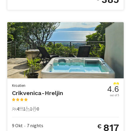
Kroatien
4.6
Crikvenica-Hreljin
out of 5
4
1
1
0
4 Gäste
1 Schlafzimmer
1 Badezimmer
0 Haustiere
817
9 Okt
7
nights
€
•