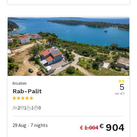
Kroatien
5
Rab-Palit
out of 5
2
1
1
0
2 Gäste
1 Schlafzimmer
1 Badezimmer
0 Haustiere
904
29 Aug
7
nights
€
€ 
1.004
•