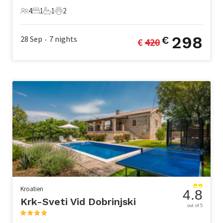
4
1
1
2
4 Gäste
1 Schlafzimmer
1 Badezimmer
2 Haustiere
298
28 Sep
7
nights
€
€ 
420
•
Kroatien
4.8
Krk-Sveti Vid Dobrinjski
out of 5