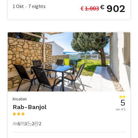
902
1 Okt
7
nights
€
€ 
1.003
•
Kroatien
5
Rab-Banjol
out of 5
6
3
2
2
6 Gäste
3 Schlafzimmer
2 Badezimmer
2 Haustiere