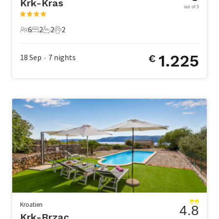
Krk-Kras
out of 5
6
2
2
2
6 Gäste
2 Schlafzimmer
2 Badezimmer
2 Haustiere
1.225
18 Sep
7
nights
€
•
Kroatien
4.8
Krk-Brzac