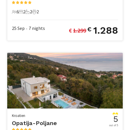
6
2
2
2
6 Gäste
2 Schlafzimmer
2 Badezimmer
2 Haustiere
1.288
25 Sep
7
nights
€
€ 
1.299
•
Kroatien
5
Opatija-Poljane
out of 5