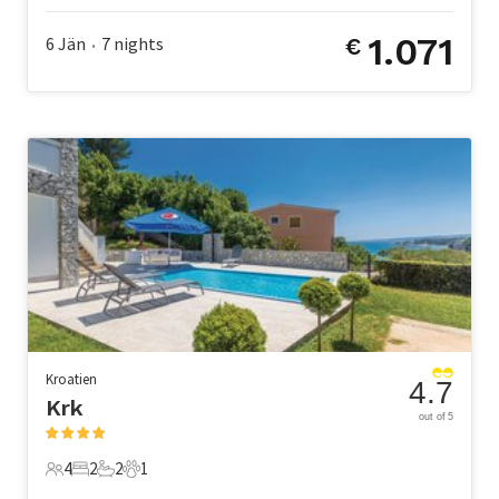
1.071
6 Jän
7
nights
€
•
Kroatien
4.7
Krk
out of 5
4
2
2
1
4 Gäste
2 Schlafzimmer
2 Badezimmer
1 Haustier