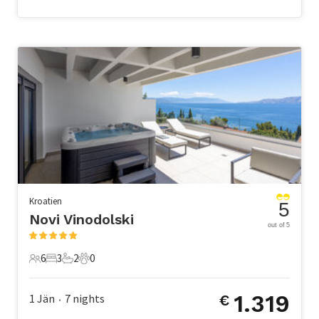
Kroatien
5
Novi Vinodolski
out of 5
6
3
2
0
6 Gäste
3 Schlafzimmer
2 Badezimmer
0 Haustiere
1.319
1 Jän
7
nights
€
•