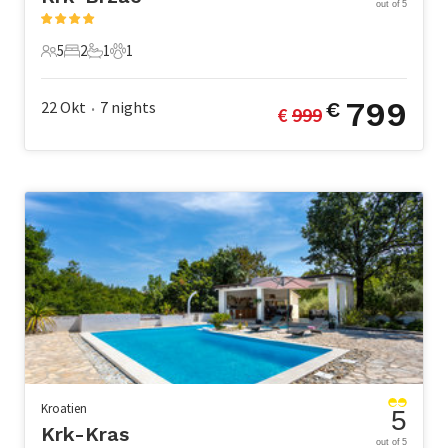
out of 5
5
2
1
1
5 Gäste
2 Schlafzimmer
1 Badezimmer
1 Haustier
799
22 Okt
7
nights
€
€ 
999
•
Kroatien
5
Krk-Kras
out of 5