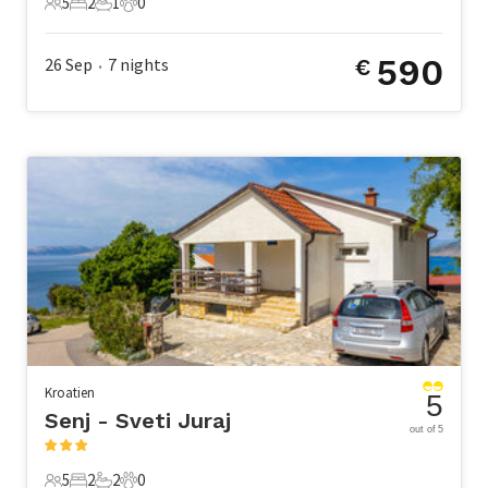
5
2
1
0
5 Gäste
2 Schlafzimmer
1 Badezimmer
0 Haustiere
590
26 Sep
7
nights
€
•
Kroatien
5
Senj - Sveti Juraj
out of 5
5
2
2
0