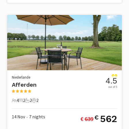
Niederlande
4.5
Afferden
out of 5
4
2
2
2
4 Gäste
2 Schlafzimmer
2 Badezimmer
2 Haustiere
562
14 Nov
7
nights
€
€ 
639
•