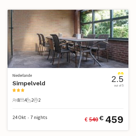
Niederlande
2.5
Simpelveld
out of 5
8
4
2
2
8 Gäste
4 Schlafzimmer
2 Badezimmer
2 Haustiere
459
24 Okt
7
nights
€
€ 
540
•