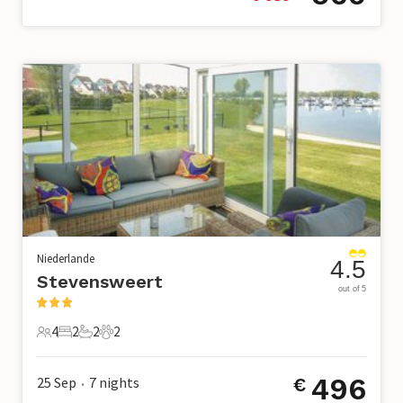
Niederlande
4.5
Stevensweert
out of 5
4
2
2
2
4 Gäste
2 Schlafzimmer
2 Badezimmer
2 Haustiere
496
25 Sep
7
nights
€
•