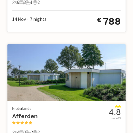
6
3
1
2
6 Gäste
3 Schlafzimmer
1 Badezimmer
2 Haustiere
788
14 Nov
7
nights
€
•
Niederlande
4.8
Afferden
out of 5
4
2
2
2