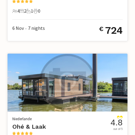
4
2
1
0
4 Gäste
2 Schlafzimmer
1 Badezimmer
0 Haustiere
724
6 Nov
7
nights
€
•
Niederlande
4.8
Ohé & Laak
out of 5