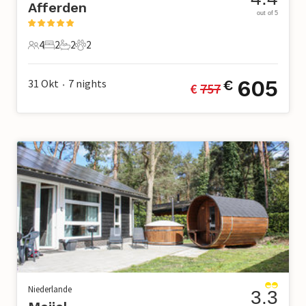
Afferden
out of 5
4
2
2
2
4 Gäste
2 Schlafzimmer
2 Badezimmer
2 Haustiere
605
31 Okt
7
nights
€
€ 
757
•
Niederlande
3.3