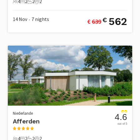
4
2
2
2
4 Gäste
2 Schlafzimmer
2 Badezimmer
2 Haustiere
562
14 Nov
7
nights
€
€ 
639
•
Niederlande
4.6
Afferden
out of 5
4
2
2
2