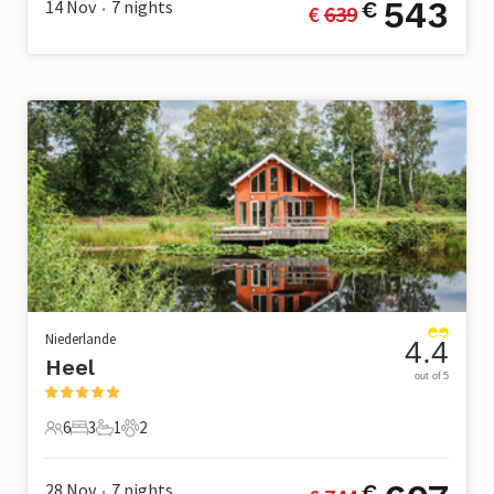
543
14 Nov
7
nights
€
€ 
639
•
Niederlande
4.4
Heel
out of 5
6
3
1
2
6 Gäste
3 Schlafzimmer
1 Badezimmer
2 Haustiere
28 Nov
7
nights
€
•