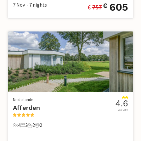
605
7 Nov
7
nights
€
€ 
757
•
Niederlande
4.6
Afferden
out of 5
4
2
2
2
4 Gäste
2 Schlafzimmer
2 Badezimmer
2 Haustiere