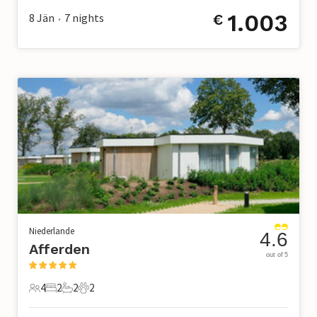
1.003
8 Jän
7
nights
€
•
Niederlande
4.6
Afferden
out of 5
4
2
2
2
4 Gäste
2 Schlafzimmer
2 Badezimmer
2 Haustiere