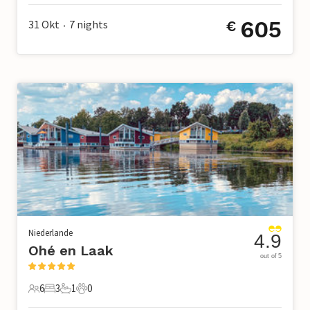
605
31 Okt
7
nights
€
•
Niederlande
4.9
Ohé en Laak
out of 5
6
3
1
0
6 Gäste
3 Schlafzimmer
1 Badezimmer
0 Haustiere