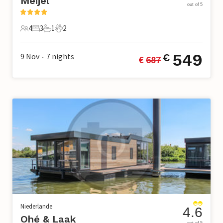
Meijel
out of 5
4
3
1
2
4 Gäste
3 Schlafzimmer
1 Badezimmer
2 Haustiere
549
9 Nov
7
nights
€
€ 
687
•
Niederlande
4.6
Ohé & Laak
out of 5