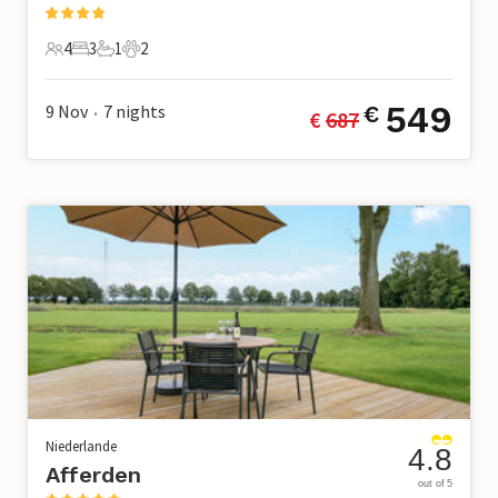
4
3
1
2
4 Gäste
3 Schlafzimmer
1 Badezimmer
2 Haustiere
549
9 Nov
7
nights
€
€ 
687
•
Niederlande
4.8
Afferden
out of 5