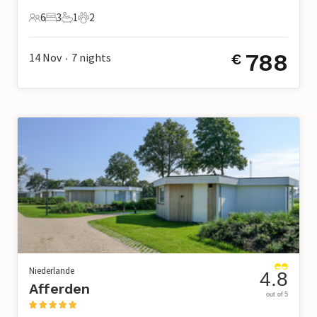
6
3
1
2
6 Gäste
3 Schlafzimmer
1 Badezimmer
2 Haustiere
788
14 Nov
7
nights
€
•
Niederlande
4.8
Afferden
out of 5