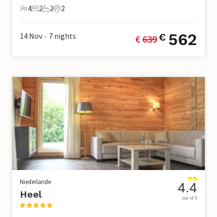
4
2
2
2
4 Gäste
2 Schlafzimmer
2 Badezimmer
2 Haustiere
562
14 Nov
7
nights
€
€ 
639
•
Niederlande
4.4
Heel
out of 5