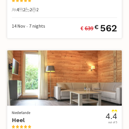
4
2
2
2
4 Gäste
2 Schlafzimmer
2 Badezimmer
2 Haustiere
562
14 Nov
7
nights
€
€ 
639
•
Niederlande
4.4
Heel
out of 5