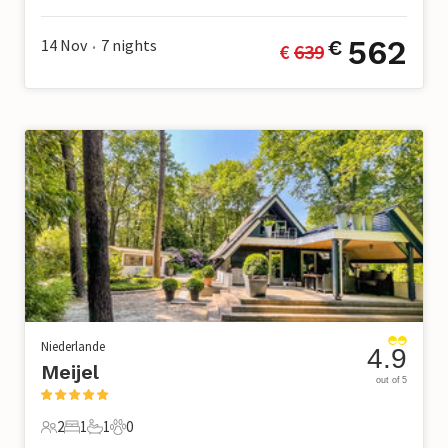
4 Gäste
2 Schlafzimmer
2 Badezimmer
2 Haustiere
562
14 Nov
7
nights
€
€ 
639
•
Niederlande
4.9
Meijel
out of 5
2
1
1
0
2 Gäste
1 Schlafzimmer
1 Badezimmer
0 Haustiere