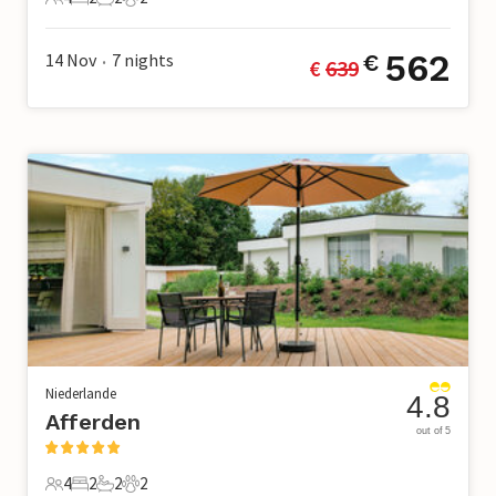
4 Gäste
2 Schlafzimmer
2 Badezimmer
2 Haustiere
562
14 Nov
7
nights
€
€ 
639
•
Niederlande
4.8
Afferden
out of 5
4
2
2
2