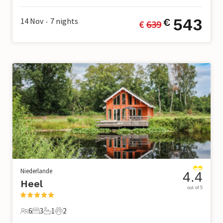
543
14 Nov
7
nights
€
€ 
639
•
Niederlande
4.4
Heel
out of 5
6
3
1
2
6 Gäste
3 Schlafzimmer
1 Badezimmer
2 Haustiere