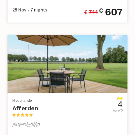
607
28 Nov
7
nights
€
€ 
744
•
Niederlande
4
Afferden
out of 5
4
2
2
2
4 Gäste
2 Schlafzimmer
2 Badezimmer
2 Haustiere