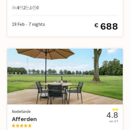
4
2
1
0
4 Gäste
2 Schlafzimmer
1 Badezimmer
0 Haustiere
688
19 Feb
7
nights
€
•
Niederlande
4.8
Afferden
out of 5