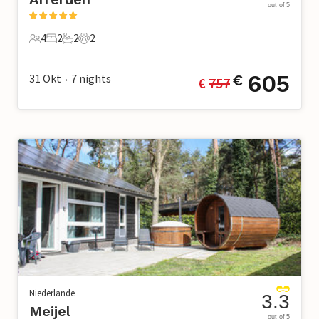
out of 5
4
2
2
2
4 Gäste
2 Schlafzimmer
2 Badezimmer
2 Haustiere
605
31 Okt
7
nights
€
€ 
757
•
Niederlande
3.3
Meijel
out of 5