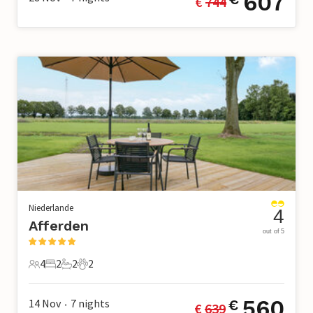
607
€ 
744
Niederlande
4
Afferden
out of 5
4
2
2
2
4 Gäste
2 Schlafzimmer
2 Badezimmer
2 Haustiere
560
14 Nov
7
nights
€
€ 
639
•