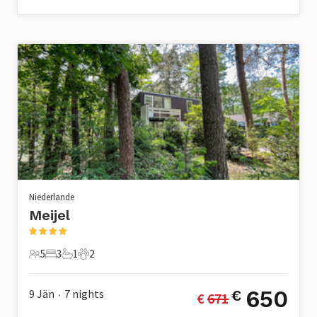
Niederlande
Meijel
5
3
1
2
5 Gäste
3 Schlafzimmer
1 Badezimmer
2 Haustiere
650
9 Jän
7
nights
€
€ 
671
•