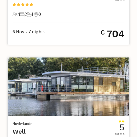
4
2
1
0
4 Gäste
2 Schlafzimmer
1 Badezimmer
0 Haustiere
704
6 Nov
7
nights
€
•
Niederlande
5
Well
out of 5