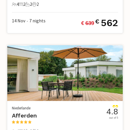
4
2
2
2
4 Gäste
2 Schlafzimmer
2 Badezimmer
2 Haustiere
562
14 Nov
7
nights
€
€ 
639
•
Niederlande
4.8
Afferden
out of 5