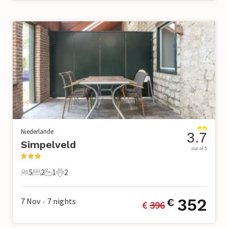
Niederlande
3.7
Simpelveld
out of 5
5
2
1
2
5 Gäste
2 Schlafzimmer
1 Badezimmer
2 Haustiere
352
7 Nov
7
nights
€
€ 
396
•