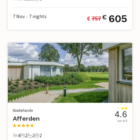
4 Gäste
2 Schlafzimmer
2 Badezimmer
2 Haustiere
605
7 Nov
7
nights
€
€ 
757
•
Niederlande
4.6
Afferden
out of 5
4
2
2
2
4 Gäste
2 Schlafzimmer
2 Badezimmer
2 Haustiere