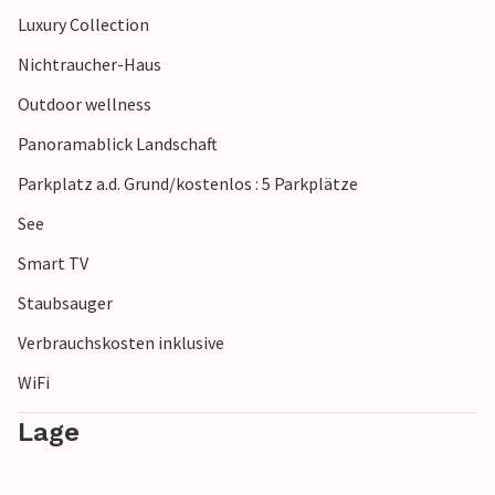
lädt zu Abstechern in charmante Orte wie Kleve, Goch und
Luxury Collection
Kevelaer ein. Weitere Ausflugstipps sind der ZooParc
Nichtraucher-Haus
Overloon, das Abenteuerpark De Bergen in Wanroij sowie
der Freizeitpark Toverland in Sevenum.
Outdoor wellness
Panoramablick Landschaft
Parkplatz a.d. Grund/kostenlos : 5 Parkplätze
See
Smart TV
Staubsauger
Verbrauchskosten inklusive
WiFi
Lage