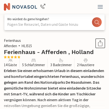
Wo würdest du gerne hingehen?
Fügen Sie Reiseziel, Daten und Gäste hinzu
1 / 36
Ferienhaus
Afferden
HLI515
Ferienhaus - Afferden , Holland
14 Gäste
5 Schlafzimmer
3 Badezimmer
2 Haustiere
Erleben Sie einen erholsamen Urlaub in diesem einladenden
und komfortabel eingerichteten Ferienhaus, wunderschön
gelegen am Rand des Nationalparks De Maasduinen. Das
gemütliche Wohnzimmer bietet eine einladende Sitzecke
mit Smart-TV, während sich die Kinder am Tischkicker
vergnügen können. Nach einem aktiven Tag in der
reizvollen Umgebung genießen Sie die großzügige,