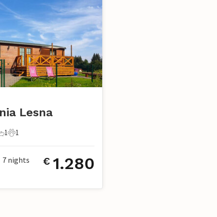
nia Lesna
1
1
chlafzimmer
1 Badezimmer
1 Haustier
1.280
7
nights
€