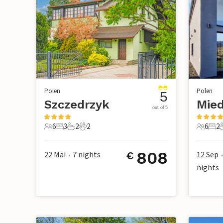
Polen
Polen
5
Szczedrzyk
Mied
out of 5
6
3
2
2
6
2
6 Gäste
3 Schlafzimmer
2 Badezimmer
2 Haustiere
6 Gäste
2 S
808
22 Mai
7
nights
12 Sep
€
•
•
nights