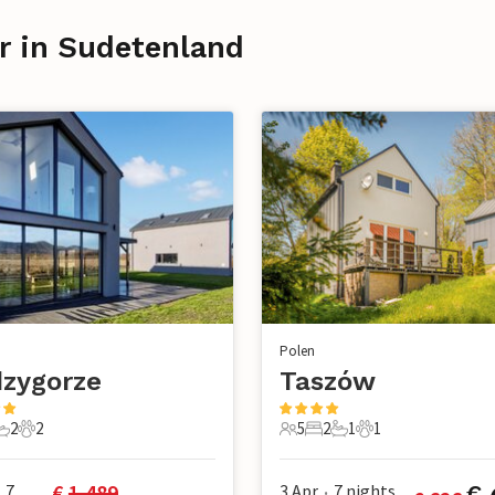
r in Sudetenland
Polen
zygorze
Taszów
2
2
5
2
1
1
chlafzimmer
2 Badezimmer
2 Haustiere
5 Gäste
2 Schlafzimmer
1 Badezimmer
1 Haustier
€ 
1.489
7
3 Apr
7
nights
€
•