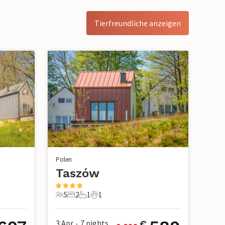
Tierfreundliche anzeigen
Polen
Taszów
5
2
1
1
5 Gäste
2 Schlafzimmer
1 Badezimmer
1 Haustier
3 Apr
7
nights
€
•