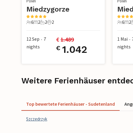
Polen
Polen
Miedzygorze
Mied
6
2
2
2
6
2
6 Gäste
2 Schlafzimmer
2 Badezimmer
2 Haustiere
6 Gäste
2 S
€ 
1.489
12 Sep
7
1 Mai
•
•
nights
1.042
nights
€
Weitere Ferienhäuser entde
Top bewertete Ferienhäuser - Sudetenland
Ang
Szczedrzyk