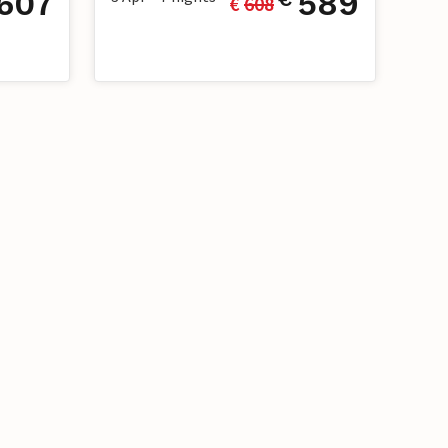
607
589
€ 
608