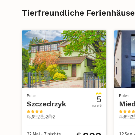
Tierfreundliche Ferienhäuse
Polen
Polen
5
Szczedrzyk
Mied
out of 5
6
3
2
2
6
2
6 Gäste
3 Schlafzimmer
2 Badezimmer
2 Haustiere
6 Gäste
2 S
22 Mai
7
nights
12 Sep
€
•
•