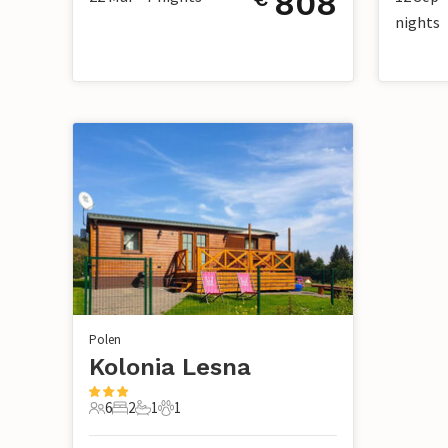
808
nights
Polen
Kolonia Lesna
6
2
1
1
6 Gäste
2 Schlafzimmer
1 Badezimmer
1 Haustier