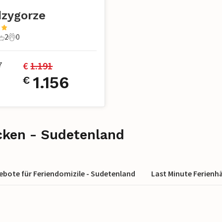
zygorze
2
0
chlafzimmer
2 Badezimmer
0 Haustiere
€ 
1.191
7
1.156
€
cken - Sudetenland
ebote für Feriendomizile - Sudetenland
Last Minute Ferienh