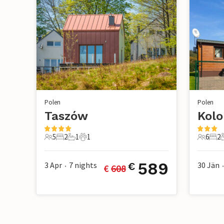
Polen
Polen
Taszów
Kolo
5
2
1
1
6
2
5 Gäste
2 Schlafzimmer
1 Badezimmer
1 Haustier
6 Gäste
2 S
589
3 Apr
7
nights
30 Jän
€
€ 
608
•
•