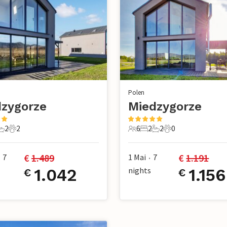
Polen
zygorze
Miedzygorze
2
2
6
2
2
0
chlafzimmer
2 Badezimmer
2 Haustiere
6 Gäste
2 Schlafzimmer
2 Badezimmer
0 Haustiere
€ 
1.489
€ 
1.191
7
1 Mai
7
•
1.042
nights
1.156
€
€