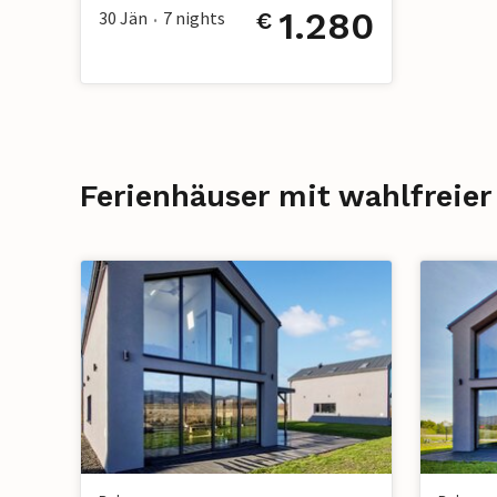
1.280
30 Jän
7
nights
€
•
Ferienhäuser mit wahlfreier