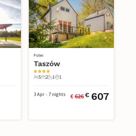
Polen
Taszów
5
2
1
1
5 Gäste
2 Schlafzimmer
1 Badezimmer
1 Haustier
607
3 Apr
7
nights
€
€ 
626
•