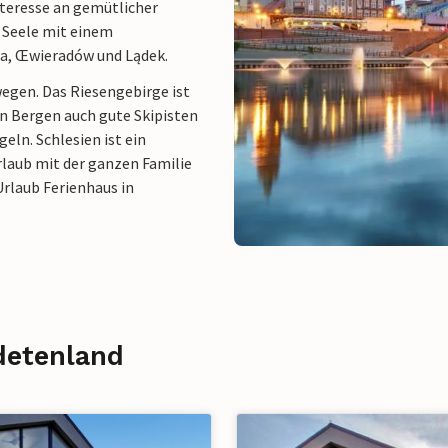
nteresse an gemütlicher
 Seele mit einem
, Œwieradów und Lądek.
egen. Das Riesengebirge ist
en Bergen auch gute Skipisten
eln. Schlesien ist ein
rlaub mit der ganzen Familie
Urlaub Ferienhaus in
detenland