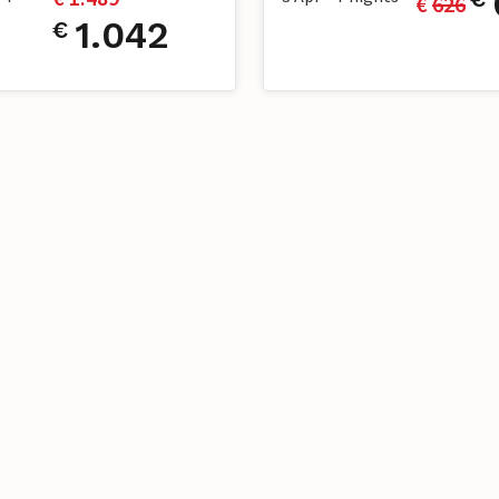
€ 
626
1.042
€