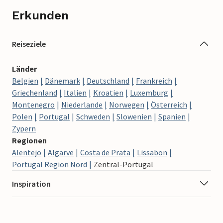
Erkunden
Reiseziele
Länder
Belgien
Dänemark
Deutschland
Frankreich
Griechenland
Italien
Kroatien
Luxemburg
Montenegro
Niederlande
Norwegen
Österreich
Polen
Portugal
Schweden
Slowenien
Spanien
Zypern
Regionen
Alentejo
Algarve
Costa de Prata
Lissabon
Portugal Region Nord
Zentral-Portugal
Inspiration