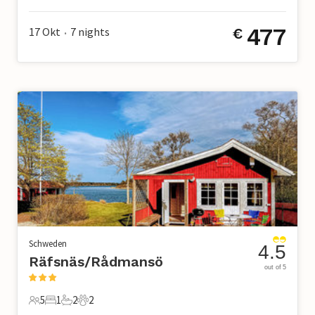
7 Gäste
3 Schlafzimmer
2 Badezimmer
0 Haustiere
477
17 Okt
7
nights
€
•
Schweden
4.5
Räfsnäs/Rådmansö
out of 5
5
1
2
2
5 Gäste
1 Schlafzimmer
2 Badezimmer
2 Haustiere