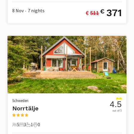
371
8 Nov
7
nights
€
€ 
511
•
Schweden
4.5
Norrtälje
out of 5
5
3
1
0
5 Gäste
3 Schlafzimmer
1 Badezimmer
0 Haustiere