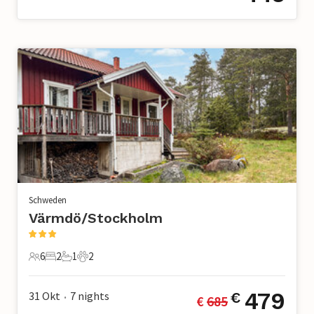
Schweden
Värmdö/Stockholm
6
2
1
2
6 Gäste
2 Schlafzimmer
1 Badezimmer
2 Haustiere
479
31 Okt
7
nights
€
€ 
685
•