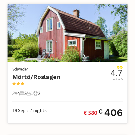
Schweden
4.7
Mörtö/Roslagen
out of 5
4
2
1
2
4 Gäste
2 Schlafzimmer
1 Badezimmer
2 Haustiere
406
19 Sep
7
nights
€
€ 
580
•