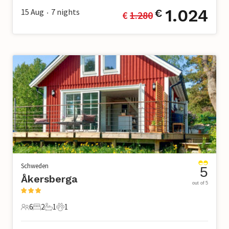
1.024
15 Aug
7
nights
€
€ 
1.280
•
Schweden
5
Åkersberga
out of 5
6
2
1
1
6 Gäste
2 Schlafzimmer
1 Badezimmer
1 Haustier