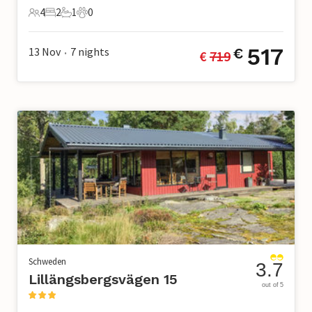
4
2
1
0
4 Gäste
2 Schlafzimmer
1 Badezimmer
0 Haustiere
517
13 Nov
7
nights
€
€ 
719
•
Schweden
3.7
Lillängsbergsvägen 15
out of 5