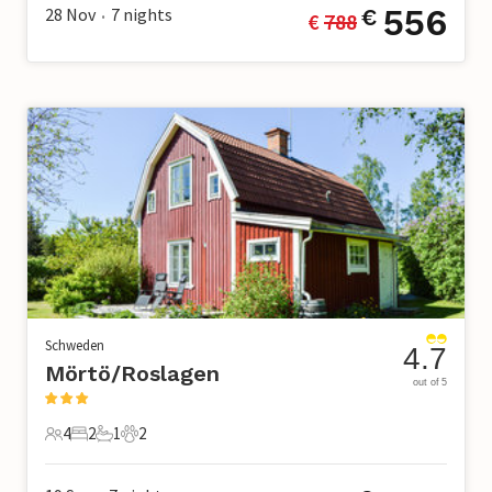
556
28 Nov
7
nights
€
€ 
788
•
Schweden
4.7
Mörtö/Roslagen
out of 5
4
2
1
2
4 Gäste
2 Schlafzimmer
1 Badezimmer
2 Haustiere