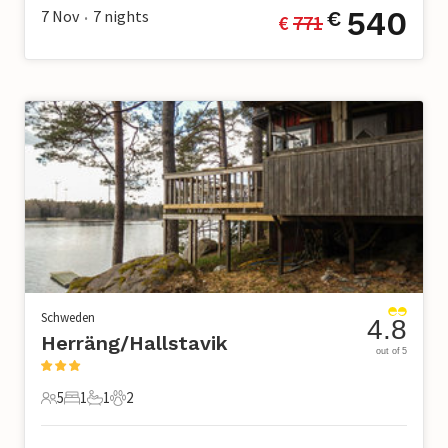
540
7 Nov
7
nights
€
€ 
771
•
Schweden
4.8
Herräng/Hallstavik
out of 5
5
1
1
2
5 Gäste
1 Schlafzimmer
1 Badezimmer
2 Haustiere