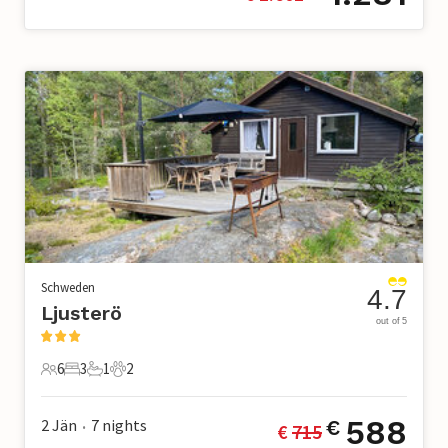
Schweden
4.7
Ljusterö
out of 5
6
3
1
2
6 Gäste
3 Schlafzimmer
1 Badezimmer
2 Haustiere
588
2 Jän
7
nights
€
€ 
715
•