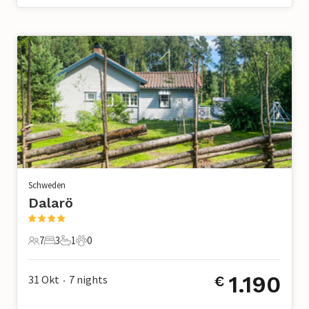
Schweden
Dalarö
7
3
1
0
7 Gäste
3 Schlafzimmer
1 Badezimmer
0 Haustiere
1.190
31 Okt
7
nights
€
•