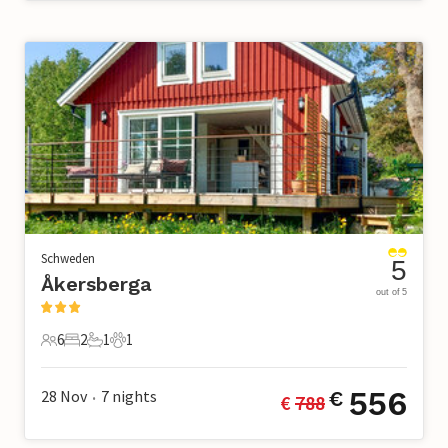
Schweden
5
Åkersberga
out of 5
6
2
1
1
6 Gäste
2 Schlafzimmer
1 Badezimmer
1 Haustier
556
28 Nov
7
nights
€
€ 
788
•