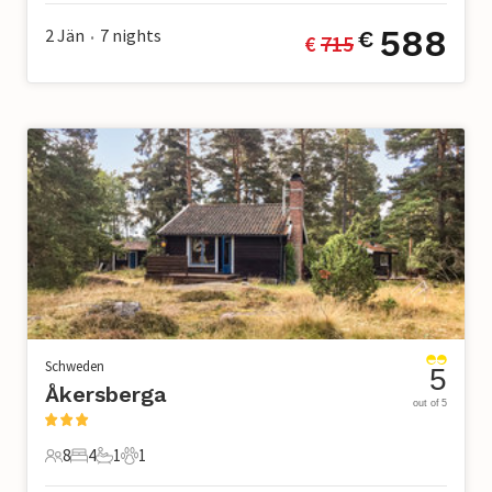
588
2 Jän
7
nights
€
€ 
715
•
Schweden
5
Åkersberga
out of 5
8
4
1
1
8 Gäste
4 Schlafzimmer
1 Badezimmer
1 Haustier