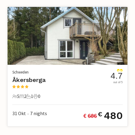
Schweden
4.7
Åkersberga
out of 5
5
2
1
0
5 Gäste
2 Schlafzimmer
1 Badezimmer
0 Haustiere
480
31 Okt
7
nights
€
€ 
686
•