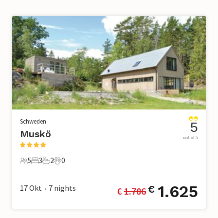
Schweden
5
Muskö
out of 5
5
3
2
0
5 Gäste
3 Schlafzimmer
2 Badezimmer
0 Haustiere
1.625
17 Okt
7
nights
€
€ 
1.786
•