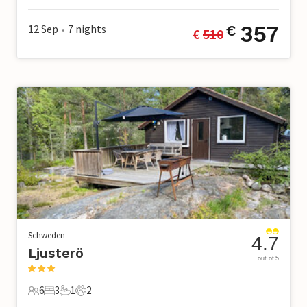
357
12 Sep
7
nights
€
€ 
510
•
Schweden
4.7
Ljusterö
out of 5
6
3
1
2
6 Gäste
3 Schlafzimmer
1 Badezimmer
2 Haustiere