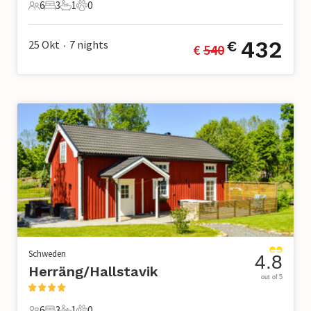
6
3
1
0
6 Gäste
3 Schlafzimmer
1 Badezimmer
0 Haustiere
432
25 Okt
7
nights
€
€ 
540
•
Schweden
4.8
Herräng/Hallstavik
out of 5
6
3
1
0