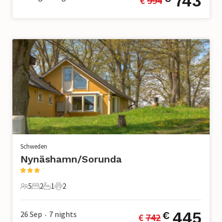
743
€ 
994
Schweden
Nynäshamn/Sorunda
5
2
1
2
5 Gäste
2 Schlafzimmer
1 Badezimmer
2 Haustiere
445
26 Sep
7
nights
€
€ 
742
•