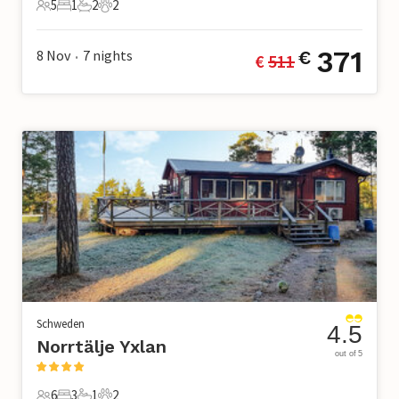
5
1
2
2
5 Gäste
1 Schlafzimmer
2 Badezimmer
2 Haustiere
371
8 Nov
7
nights
€
€ 
511
•
Schweden
4.5
Norrtälje Yxlan
out of 5
6
3
1
2