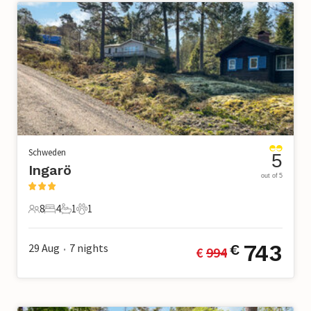
Schweden
5
Ingarö
out of 5
8
4
1
1
8 Gäste
4 Schlafzimmer
1 Badezimmer
1 Haustier
743
29 Aug
7
nights
€
€ 
994
•