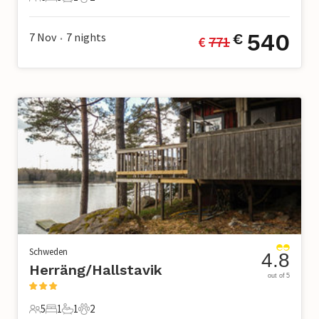
6 Gäste
3 Schlafzimmer
1 Badezimmer
2 Haustiere
540
7 Nov
7
nights
€
€ 
771
•
Schweden
4.8
Herräng/Hallstavik
out of 5
5
1
1
2
5 Gäste
1 Schlafzimmer
1 Badezimmer
2 Haustiere