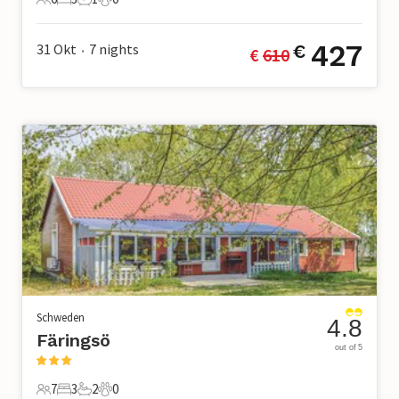
6 Gäste
3 Schlafzimmer
1 Badezimmer
0 Haustiere
427
31 Okt
7
nights
€
€ 
610
•
Schweden
4.8
Färingsö
out of 5
7
3
2
0