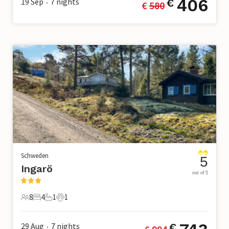
406
19 Sep
7
nights
€
€ 
580
•
Schweden
5
Ingarö
out of 5
8
4
1
1
8 Gäste
4 Schlafzimmer
1 Badezimmer
1 Haustier
29 Aug
7
nights
€
•