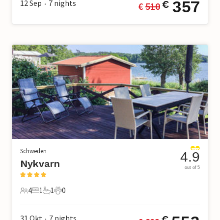
357
12 Sep
7
nights
€
€ 
510
•
Schweden
4.9
Nykvarn
out of 5
4
1
1
0
4 Gäste
1 Schlafzimmer
1 Badezimmer
0 Haustiere
31 Okt
7
nights
€
•