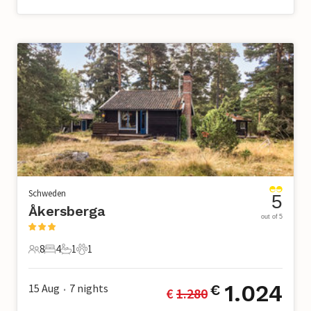
Schweden
5
Åkersberga
out of 5
8
4
1
1
8 Gäste
4 Schlafzimmer
1 Badezimmer
1 Haustier
1.024
15 Aug
7
nights
€
€ 
1.280
•