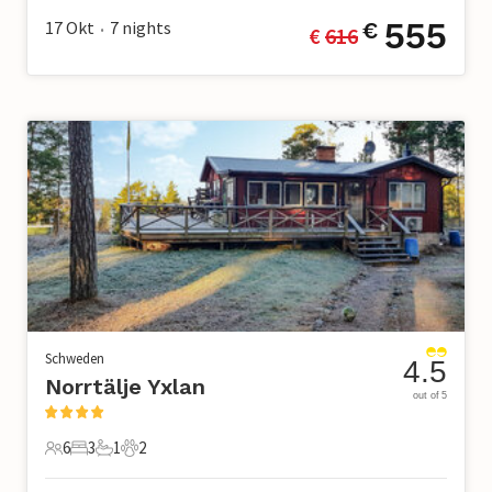
555
17 Okt
7
nights
€
€ 
616
•
Schweden
4.5
Norrtälje Yxlan
out of 5
6
3
1
2
6 Gäste
3 Schlafzimmer
1 Badezimmer
2 Haustiere