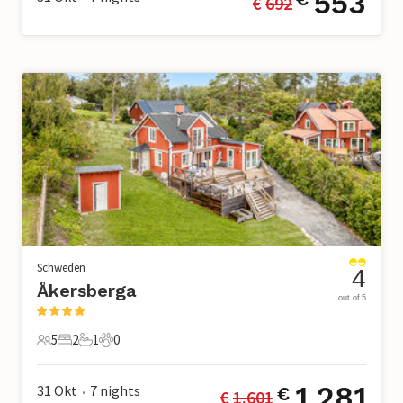
553
€ 
692
Schweden
4
Åkersberga
out of 5
5
2
1
0
5 Gäste
2 Schlafzimmer
1 Badezimmer
0 Haustiere
1.281
31 Okt
7
nights
€
€ 
1.601
•