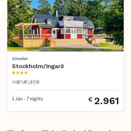
Schweden
Stockholm/Ingarö
8
4
3
0
8 Gäste
4 Schlafzimmer
3 Badezimmer
0 Haustiere
2.961
1 Jän
7
nights
€
•