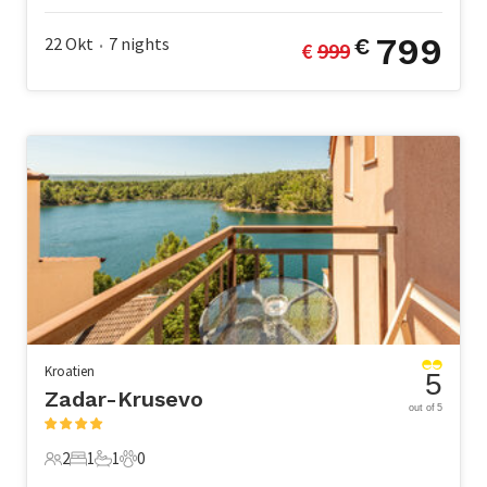
799
22 Okt
7
nights
€
€ 
999
•
Kroatien
5
Zadar-Krusevo
out of 5
2
1
1
0
2 Gäste
1 Schlafzimmer
1 Badezimmer
0 Haustiere