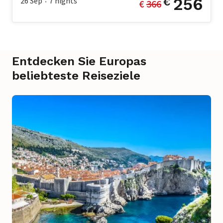
256
26 Sep
7
nights
€
€ 
366
•
Entdecken Sie Europas
beliebteste Reiseziele