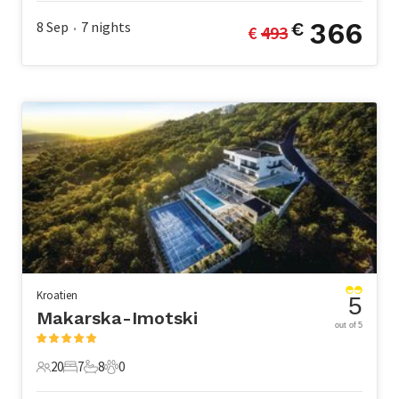
366
8 Sep
7
nights
€
€ 
493
•
Kroatien
5
Makarska-Imotski
out of 5
20
7
8
0
20 Gäste
7 Schlafzimmer
8 Badezimmer
0 Haustiere