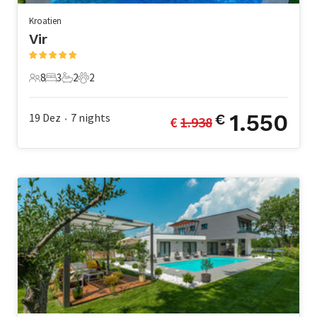
Kroatien
Vir
8
3
2
2
8 Gäste
3 Schlafzimmer
2 Badezimmer
2 Haustiere
1.550
19 Dez
7
nights
€
€ 
1.938
•