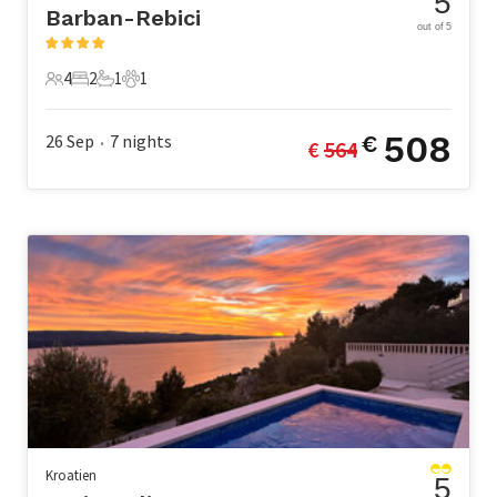
5
Barban-Rebici
out of 5
4
2
1
1
4 Gäste
2 Schlafzimmer
1 Badezimmer
1 Haustier
508
26 Sep
7
nights
€
€ 
564
•
Kroatien
5