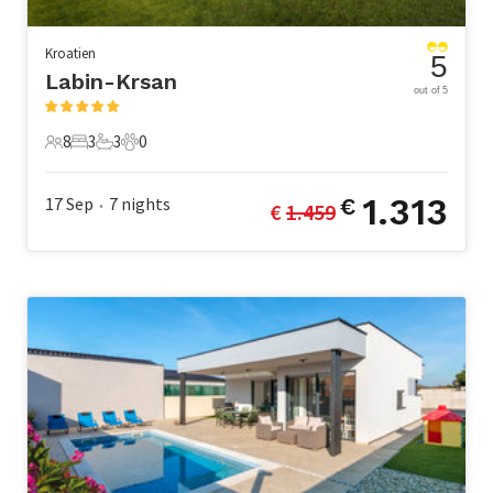
Kroatien
5
Labin-Krsan
out of 5
8
3
3
0
8 Gäste
3 Schlafzimmer
3 Badezimmer
0 Haustiere
1.313
17 Sep
7
nights
€
€ 
1.459
•