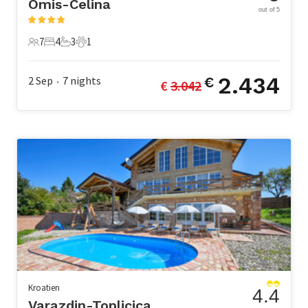
Omis-Celina
out of 5
7
4
3
1
7 Gäste
4 Schlafzimmer
3 Badezimmer
1 Haustier
2.434
2 Sep
7
nights
€
€ 
3.042
•
Kroatien
4.4
Varazdin-Toplicica