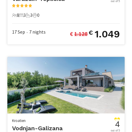
out of 5
8
3
3
0
8 Gäste
3 Schlafzimmer
3 Badezimmer
0 Haustiere
1.049
17 Sep
7
nights
€
€ 
1.128
•
Kroatien
4
Vodnjan-Galizana
out of 5