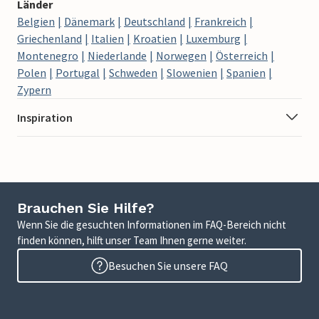
Länder
Belgien
Dänemark
Deutschland
Frankreich
Griechenland
Italien
Kroatien
Luxemburg
Montenegro
Niederlande
Norwegen
Österreich
Polen
Portugal
Schweden
Slowenien
Spanien
Zypern
Inspiration
Brauchen Sie Hilfe?
Wenn Sie die gesuchten Informationen im FAQ-Bereich nicht
finden können, hilft unser Team Ihnen gerne weiter.
Besuchen Sie unsere FAQ