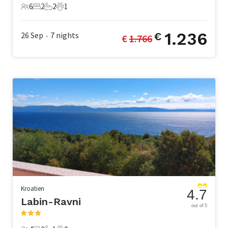
6
2
2
1
6 Gäste
2 Schlafzimmer
2 Badezimmer
1 Haustier
1.236
26 Sep
7
nights
€
€ 
1.766
•
Kroatien
4.7
Labin-Ravni
out of 5