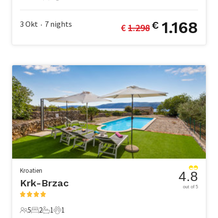
8 Gäste
4 Schlafzimmer
2 Badezimmer
1 Haustier
1.168
3 Okt
7
nights
€
€ 
1.298
•
Kroatien
4.8
Krk-Brzac
out of 5
5
2
1
1
5 Gäste
2 Schlafzimmer
1 Badezimmer
1 Haustier