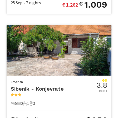
1.009
25 Sep
7
nights
€
€ 
1.262
•
Kroatien
3.8
Sibenik - Konjevrate
out of 5
5
2
1
3
5 Gäste
2 Schlafzimmer
1 Badezimmer
3 Haustiere