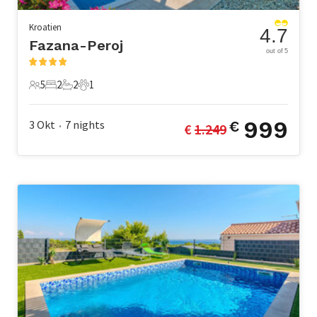
Kroatien
4.7
Fazana-Peroj
out of 5
5
2
2
1
5 Gäste
2 Schlafzimmer
2 Badezimmer
1 Haustier
999
3 Okt
7
nights
€
€ 
1.249
•