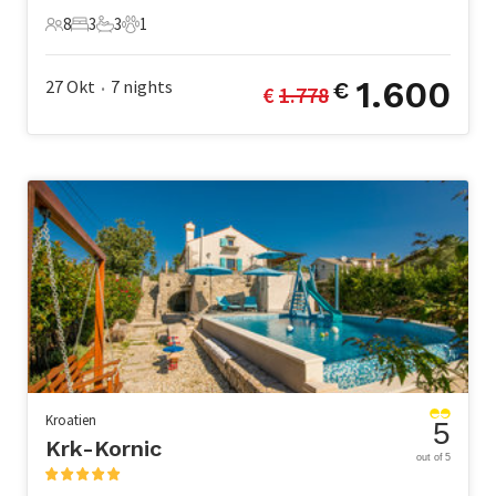
8
3
3
1
8 Gäste
3 Schlafzimmer
3 Badezimmer
1 Haustier
1.600
27 Okt
7
nights
€
€ 
1.778
•
Kroatien
5
Krk-Kornic
out of 5