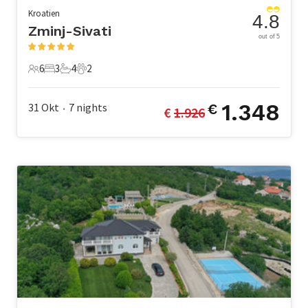
Kroatien
4.8
Zminj-Sivati
out of 5
6
3
4
2
6 Gäste
3 Schlafzimmer
4 Badezimmer
2 Haustiere
1.348
31 Okt
7
nights
€
€ 
1.926
•