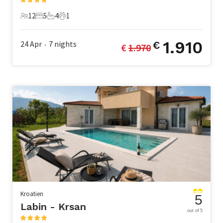
12
5
4
1
12 Gäste
5 Schlafzimmer
4 Badezimmer
1 Haustier
1.910
24 Apr
7
nights
€
€ 
1.970
•
Kroatien
5
Labin - Krsan
out of 5