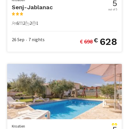
5
Senj-Jablanac
out of 5
6
2
2
1
6 Gäste
2 Schlafzimmer
2 Badezimmer
1 Haustier
628
26 Sep
7
nights
€
€ 
698
•
Kroatien