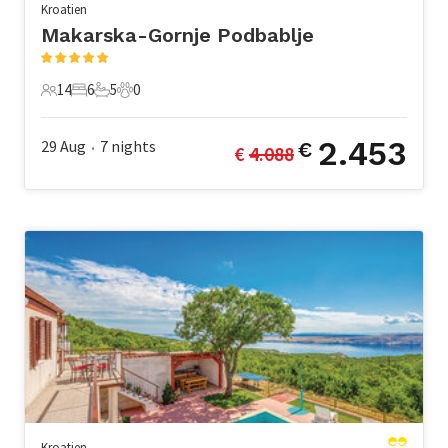
Kroatien
Makarska-Gornje Podbablje
14
6
5
0
14 Gäste
6 Schlafzimmer
5 Badezimmer
0 Haustiere
2.453
29 Aug
7
nights
€
€ 
4.088
•
Kroatien