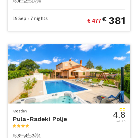
4
2
1
0
4 Gäste
2 Schlafzimmer
1 Badezimmer
0 Haustiere
381
19 Sep
7
nights
€
€ 
477
•
Kroatien
4.8
Pula-Radeki Polje
out of 5
8
4
2
1