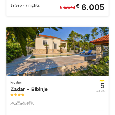
6.005
19 Sep
7
nights
€
€ 
6.673
•
Kroatien
5
Zadar - Bibinje
out of 5
6
2
1
0
6 Gäste
2 Schlafzimmer
1 Badezimmer
0 Haustiere