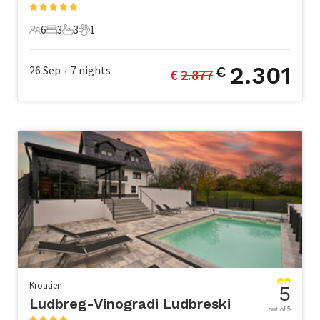
6
3
3
1
6 Gäste
3 Schlafzimmer
3 Badezimmer
1 Haustier
2.301
26 Sep
7
nights
€
€ 
2.877
•
Kroatien
5
Ludbreg-Vinogradi Ludbreski
out of 5