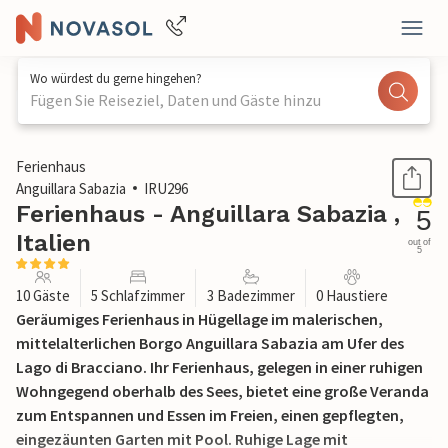
Wo würdest du gerne hingehen?
Fügen Sie Reiseziel, Daten und Gäste hinzu
1 / 30
Ferienhaus
Anguillara Sabazia
IRU296
Ferienhaus - Anguillara Sabazia ,
5
Italien
out of
5
10 Gäste
5 Schlafzimmer
3 Badezimmer
0 Haustiere
Geräumiges Ferienhaus in Hügellage im malerischen,
mittelalterlichen Borgo Anguillara Sabazia am Ufer des
Lago di Bracciano. Ihr Ferienhaus, gelegen in einer ruhigen
Wohngegend oberhalb des Sees, bietet eine große Veranda
zum Entspannen und Essen im Freien, einen gepflegten,
eingezäunten Garten mit Pool. Ruhige Lage mit