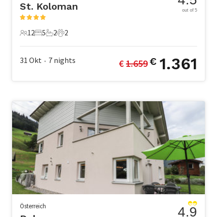
St. Koloman
out of 5
12
5
2
2
12 Gäste
5 Schlafzimmer
2 Badezimmer
2 Haustiere
1.361
31 Okt
7
nights
€
€ 
1.659
•
Österreich
4.9