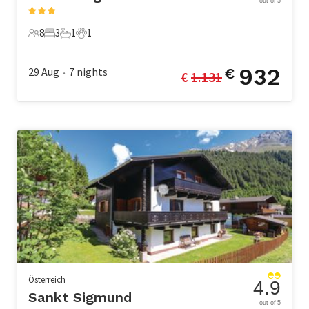
out of 5
8
3
1
1
8 Gäste
3 Schlafzimmer
1 Badezimmer
1 Haustier
932
29 Aug
7
nights
€
€ 
1.131
•
Österreich
4.9
Sankt Sigmund
out of 5