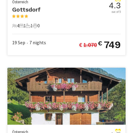
Österreich
4.3
Gottsdorf
out of 5
4
1
1
0
4 Gäste
1 Schlafzimmer
1 Badezimmer
0 Haustiere
749
19 Sep
7
nights
€
€ 
1.070
•
Österreich