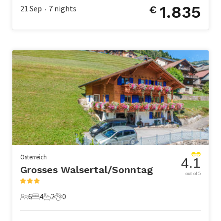
1.835
21 Sep
7
nights
€
•
Österreich
4.1
Grosses Walsertal/Sonntag
out of 5
6
4
2
0
6 Gäste
4 Schlafzimmer
2 Badezimmer
0 Haustiere