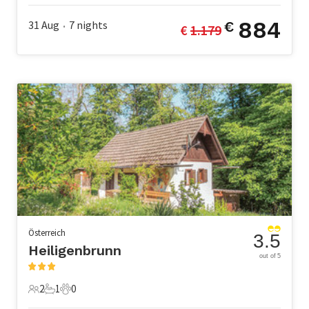
884
31 Aug
7
nights
€
€ 
1.179
•
Österreich
3.5
Heiligenbrunn
out of 5
2
1
0
2 Gäste
1 Badezimmer
0 Haustiere