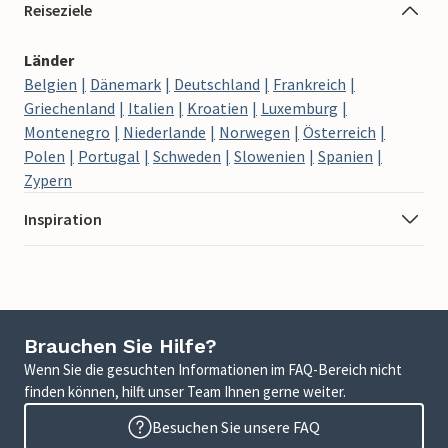
Reiseziele
Länder
Belgien
Dänemark
Deutschland
Frankreich
Griechenland
Italien
Kroatien
Luxemburg
Montenegro
Niederlande
Norwegen
Österreich
Polen
Portugal
Schweden
Slowenien
Spanien
Zypern
Inspiration
Brauchen Sie Hilfe?
Wenn Sie die gesuchten Informationen im FAQ-Bereich nicht
finden können, hilft unser Team Ihnen gerne weiter.
Besuchen Sie unsere FAQ