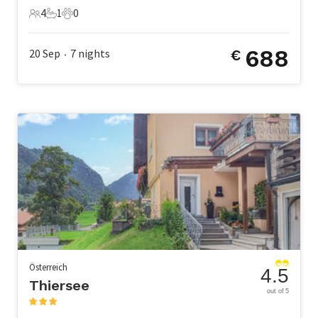
4
1
0
4 Gäste
1 Badezimmer
0 Haustiere
688
20 Sep
7
nights
€
•
Österreich
4.5
Thiersee
out of 5