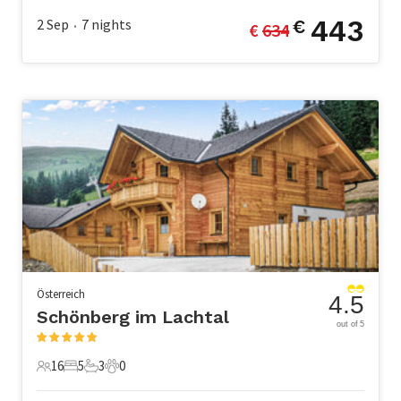
443
2 Sep
7
nights
€
€ 
634
•
Österreich
4.5
Schönberg im Lachtal
out of 5
16
5
3
0
16 Gäste
5 Schlafzimmer
3 Badezimmer
0 Haustiere