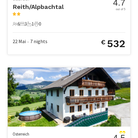
4.7
Reith/Alpbachtal
out of 5
6
3
1
0
6 Gäste
3 Schlafzimmer
1 Badezimmer
0 Haustiere
532
22 Mai
7
nights
€
•
Österreich
4.5