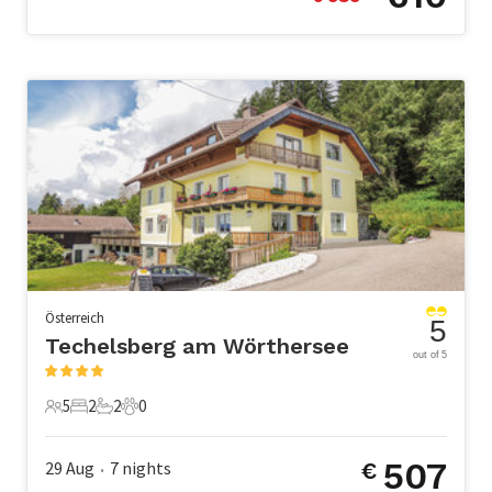
Österreich
5
Techelsberg am Wörthersee
out of 5
5
2
2
0
5 Gäste
2 Schlafzimmer
2 Badezimmer
0 Haustiere
507
29 Aug
7
nights
€
•