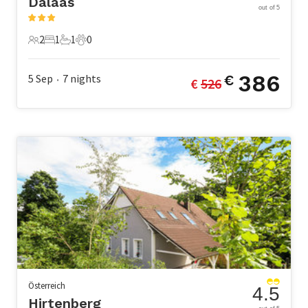
Dalaas
out of 5
2
1
1
0
2 Gäste
1 Schlafzimmer
1 Badezimmer
0 Haustiere
386
5 Sep
7
nights
€
€ 
526
•
Österreich
4.5
Hirtenberg