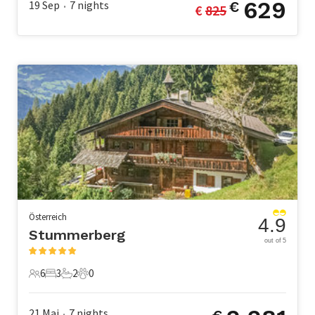
629
19 Sep
7
nights
€
€ 
825
•
Österreich
4.9
Stummerberg
out of 5
6
3
2
0
6 Gäste
3 Schlafzimmer
2 Badezimmer
0 Haustiere
21 Mai
7
nights
•