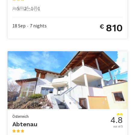
5
2
1
1
5 Gäste
2 Schlafzimmer
1 Badezimmer
1 Haustier
810
18 Sep
7
nights
€
•
Österreich
4.8
Abtenau
out of 5