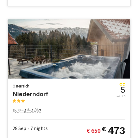
Österreich
5
Niederndorf
out of 5
3
1
1
2
3 Gäste
1 Schlafzimmer
1 Badezimmer
2 Haustiere
473
28 Sep
7
nights
€
€ 
650
•