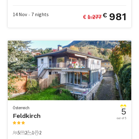
9 Gäste
4 Schlafzimmer
2 Badezimmer
2 Haustiere
981
14 Nov
7
nights
€
€ 
1.277
•
Österreich
5
Feldkirch
out of 5
5
2
1
2
5 Gäste
2 Schlafzimmer
1 Badezimmer
2 Haustiere