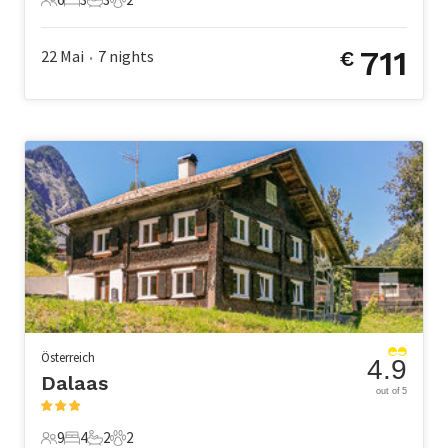
6 Gäste
3 Schlafzimmer
3 Badezimmer
2 Haustiere
711
22 Mai
7
nights
€
•
Österreich
4.9
Dalaas
out of 5
9
4
2
2