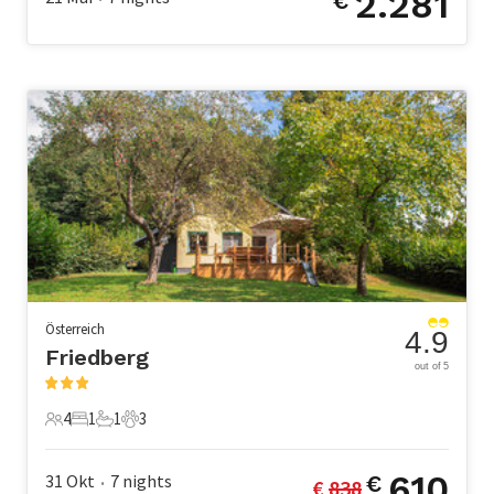
2.281
€
Österreich
4.9
Friedberg
out of 5
4
1
1
3
4 Gäste
1 Schlafzimmer
1 Badezimmer
3 Haustiere
610
31 Okt
7
nights
€
€ 
838
•