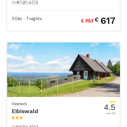
4
2
1
2
4 Gäste
2 Schlafzimmer
1 Badezimmer
2 Haustiere
617
3 Okt
7
nights
€
€ 
757
•
Österreich
4.5
Eibiswald
out of 5
6
3
3
2