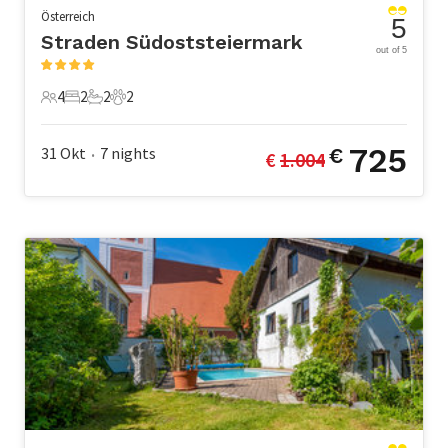
Österreich
5
Straden Südoststeiermark
out of 5
4
2
2
2
4 Gäste
2 Schlafzimmer
2 Badezimmer
2 Haustiere
725
31 Okt
7
nights
€
€ 
1.004
•