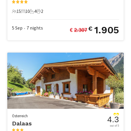
15
10
4
2
15 Gäste
10 Schlafzimmer
4 Badezimmer
2 Haustiere
1.905
5 Sep
7
nights
€
€ 
2.307
•
Österreich
4.3
Dalaas
out of 5