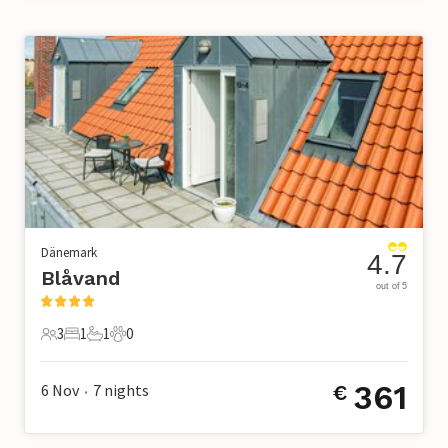
Dänemark
4.7
Blåvand
out of 5
3
1
1
0
3 Gäste
1 Schlafzimmer
1 Badezimmer
0 Haustiere
361
6 Nov
7
nights
€
•