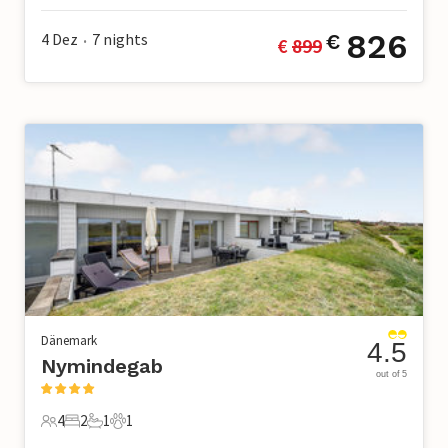
826
4 Dez
7
nights
€
€ 
899
•
Dänemark
4.5
Nymindegab
out of 5
4
2
1
1
4 Gäste
2 Schlafzimmer
1 Badezimmer
1 Haustier