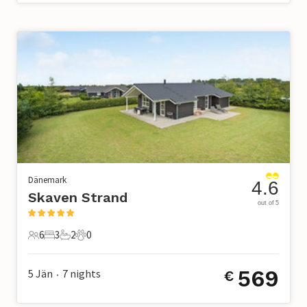
Dänemark
4.6
Skaven Strand
out of 5
6
3
2
0
6 Gäste
3 Schlafzimmer
2 Badezimmer
0 Haustiere
569
5 Jän
7
nights
€
•