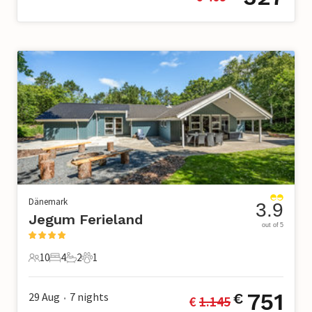
Dänemark
3.9
Jegum Ferieland
out of 5
10
4
2
1
10 Gäste
4 Schlafzimmer
2 Badezimmer
1 Haustier
751
29 Aug
7
nights
€
€ 
1.145
•