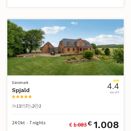
Dänemark
4.4
Spjald
out of 5
13
7
2
2
13 Gäste
7 Schlafzimmer
2 Badezimmer
2 Haustiere
1.008
24 Okt
7
nights
€
€ 
1.083
•