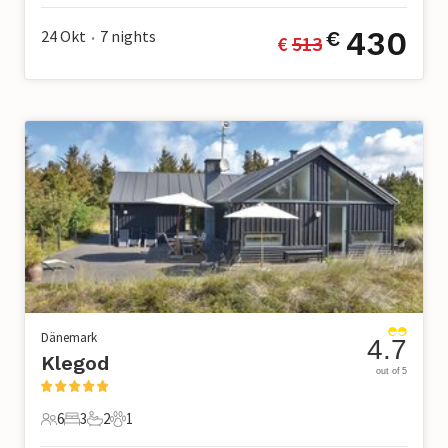
430
24 Okt
7
nights
€
€ 
513
•
Dänemark
4.7
Klegod
out of 5
6
3
2
1
6 Gäste
3 Schlafzimmer
2 Badezimmer
1 Haustier