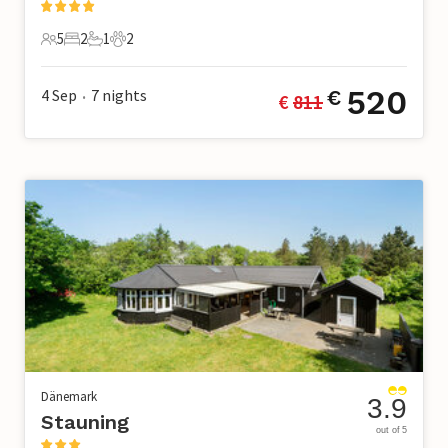
5
2
1
2
5 Gäste
2 Schlafzimmer
1 Badezimmer
2 Haustiere
520
4 Sep
7
nights
€
€ 
811
•
Dänemark
3.9
Stauning
out of 5