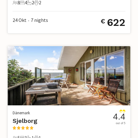
8
4
2
2
8 Gäste
4 Schlafzimmer
2 Badezimmer
2 Haustiere
622
24 Okt
7
nights
€
•
Dänemark
4.4
Sjelborg
out of 5
5
3
1
1