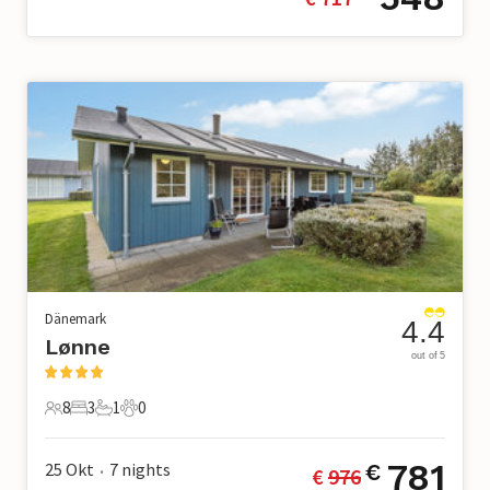
Dänemark
4.4
Lønne
out of 5
8
3
1
0
8 Gäste
3 Schlafzimmer
1 Badezimmer
0 Haustiere
781
25 Okt
7
nights
€
€ 
976
•