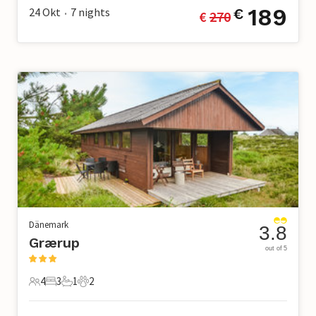
189
24 Okt
7
nights
€
€ 
270
•
Dänemark
3.8
Grærup
out of 5
4
3
1
2
4 Gäste
3 Schlafzimmer
1 Badezimmer
2 Haustiere