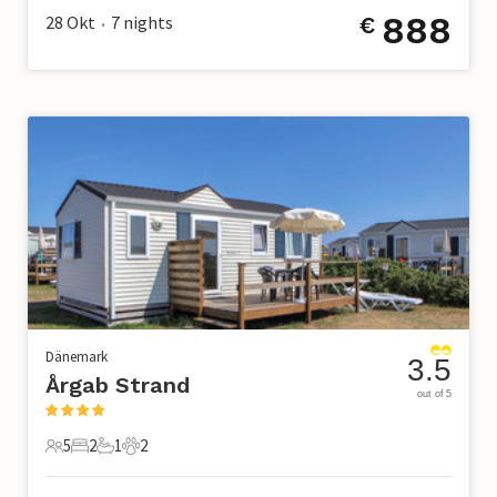
888
28 Okt
7
nights
€
•
Dänemark
3.5
Årgab Strand
out of 5
5
2
1
2
5 Gäste
2 Schlafzimmer
1 Badezimmer
2 Haustiere