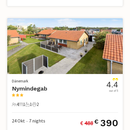
Dänemark
4.4
Nymindegab
out of 5
4
1
1
2
4 Gäste
1 Schlafzimmer
1 Badezimmer
2 Haustiere
390
24 Okt
7
nights
€
€ 
488
•