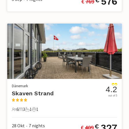
576
€
€ 
769
Dänemark
4.2
Skaven Strand
out of 5
6
3
1
1
6 Gäste
3 Schlafzimmer
1 Badezimmer
1 Haustier
327
28 Okt
7
nights
€
€ 
409
•