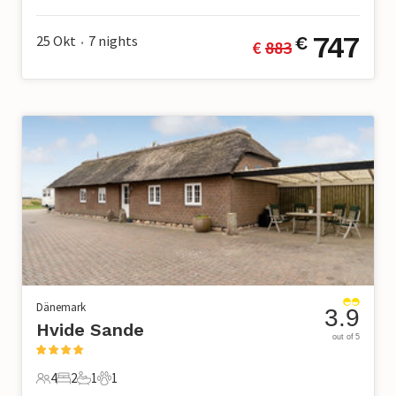
8 Gäste
4 Schlafzimmer
2 Badezimmer
1 Haustier
747
25 Okt
7
nights
€
€ 
883
•
Dänemark
3.9
Hvide Sande
out of 5
4
2
1
1
4 Gäste
2 Schlafzimmer
1 Badezimmer
1 Haustier