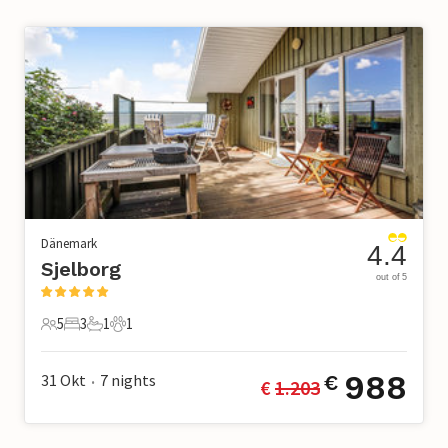
Dänemark
4.4
Sjelborg
out of 5
5
3
1
1
5 Gäste
3 Schlafzimmer
1 Badezimmer
1 Haustier
988
31 Okt
7
nights
€
€ 
1.203
•