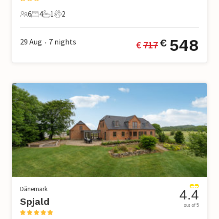
6
4
1
2
6 Gäste
4 Schlafzimmer
1 Badezimmer
2 Haustiere
548
29 Aug
7
nights
€
€ 
717
•
Dänemark
4.4
Spjald
out of 5