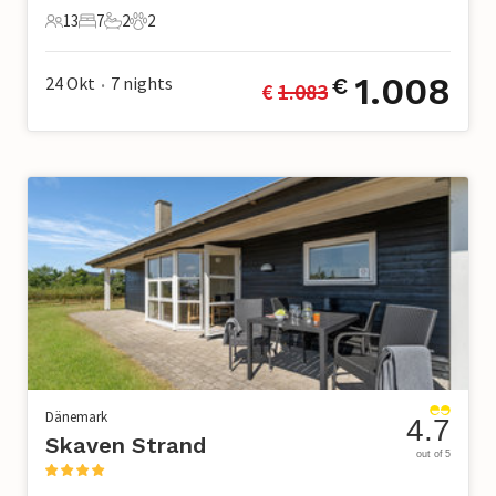
13
7
2
2
13 Gäste
7 Schlafzimmer
2 Badezimmer
2 Haustiere
1.008
24 Okt
7
nights
€
€ 
1.083
•
Dänemark
4.7
Skaven Strand
out of 5