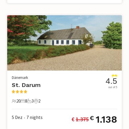
Dänemark
4.5
St. Darum
out of 5
20
8
3
2
20 Gäste
8 Schlafzimmer
3 Badezimmer
2 Haustiere
1.138
5 Dez
7
nights
€
€ 
1.375
•