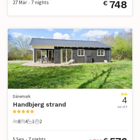
748
27 Mär
7
nights
€
•
Dänemark
4
Handbjerg strand
out of 5
8
4
1
2
8 Gäste
4 Schlafzimmer
1 Badezimmer
2 Haustiere
5 Sep
7
nights
•