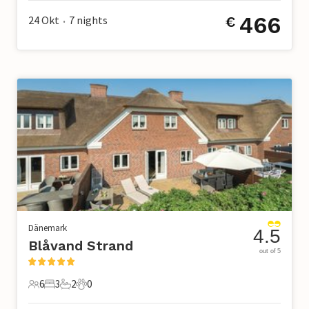
466
24 Okt
7
nights
€
•
Dänemark
4.5
Blåvand Strand
out of 5
6
3
2
0
6 Gäste
3 Schlafzimmer
2 Badezimmer
0 Haustiere