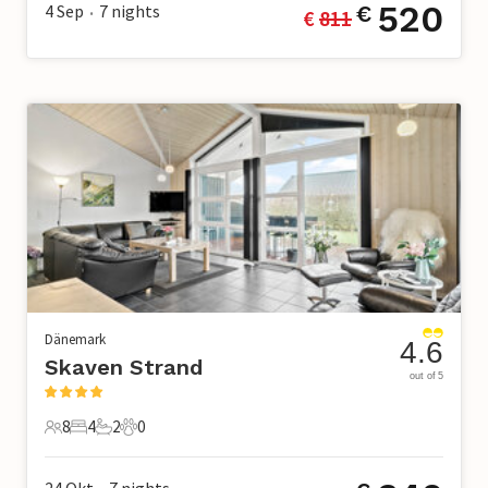
520
4 Sep
7
nights
€
€ 
811
•
Dänemark
4.6
Skaven Strand
out of 5
8
4
2
0
8 Gäste
4 Schlafzimmer
2 Badezimmer
0 Haustiere