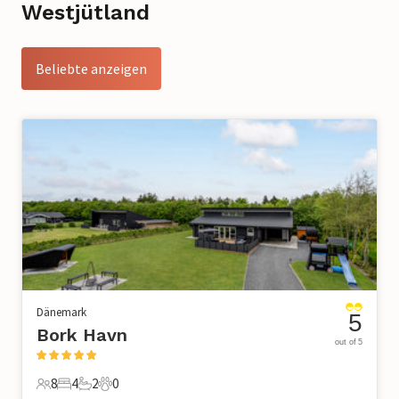
Westjütland
Beliebte anzeigen
Dänemark
5
Bork Havn
out of 5
8
4
2
0
8 Gäste
4 Schlafzimmer
2 Badezimmer
0 Haustiere