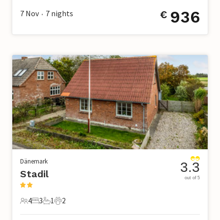
936
7 Nov
7
nights
€
•
Dänemark
3.3
Stadil
out of 5
4
3
1
2
4 Gäste
3 Schlafzimmer
1 Badezimmer
2 Haustiere