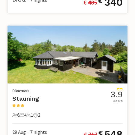
340
24 Okt
7
nights
€
€ 
485
•
Dänemark
3.9
Stauning
out of 5
6
4
1
2
6 Gäste
4 Schlafzimmer
1 Badezimmer
2 Haustiere
548
29 Aug
7
nights
€
€ 
717
•