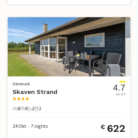
Dänemark
4.7
Skaven Strand
out of 5
8
4
2
2
8 Gäste
4 Schlafzimmer
2 Badezimmer
2 Haustiere
622
24 Okt
7
nights
€
•