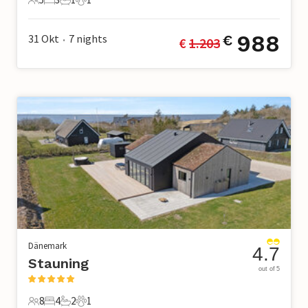
5 Gäste
3 Schlafzimmer
1 Badezimmer
1 Haustier
988
31 Okt
7
nights
€
€ 
1.203
•
Dänemark
4.7
Stauning
out of 5
8
4
2
1