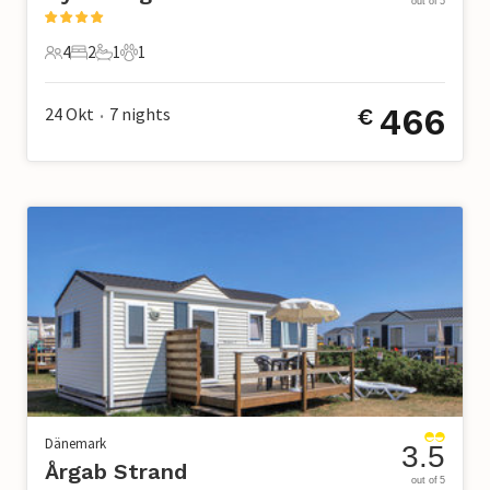
out of 5
4
2
1
1
4 Gäste
2 Schlafzimmer
1 Badezimmer
1 Haustier
466
24 Okt
7
nights
€
•
Dänemark
3.5
Årgab Strand
out of 5