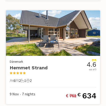
Dänemark
4.6
Hemmet Strand
out of 5
6
2
1
2
6 Gäste
2 Schlafzimmer
1 Badezimmer
2 Haustiere
634
9 Nov
7
nights
€
€ 
761
•