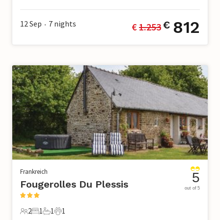
8 Gäste
3 Schlafzimmer
2 Badezimmer
2 Haustiere
812
12 Sep
7
nights
€
€ 
1.253
•
Frankreich
5
Fougerolles Du Plessis
out of 5
2
1
1
1
2 Gäste
1 Schlafzimmer
1 Badezimmer
1 Haustier