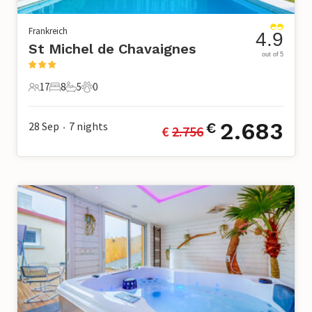
Frankreich
4.9
St Michel de Chavaignes
out of 5
17
8
5
0
17 Gäste
8 Schlafzimmer
5 Badezimmer
0 Haustiere
2.683
28 Sep
7
nights
€
€ 
2.756
•