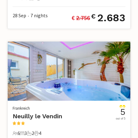
17 Gäste
8 Schlafzimmer
5 Badezimmer
0 Haustiere
2.683
28 Sep
7
nights
€
€ 
2.756
•
Frankreich
5
Neuilly le Vendin
out of 5
6
3
2
4
6 Gäste
3 Schlafzimmer
2 Badezimmer
4 Haustiere