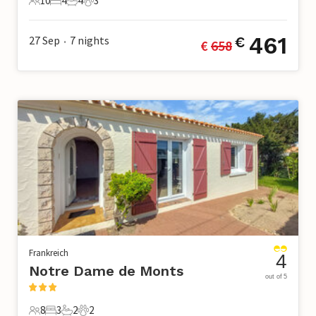
10
4
4
3
10 Gäste
4 Schlafzimmer
4 Badezimmer
3 Haustiere
461
27 Sep
7
nights
€
€ 
658
•
Frankreich
4
Notre Dame de Monts
out of 5
8
3
2
2