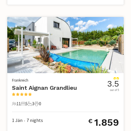
Frankreich
3.5
Saint Aignan Grandlieu
out of 5
11
5
3
0
11 Gäste
5 Schlafzimmer
3 Badezimmer
0 Haustiere
1.859
1 Jän
7
nights
€
•