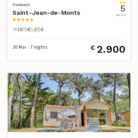
Frankreich
5
Saint-Jean-de-Monts
out of 5
10
4
2
0
10 Gäste
4 Schlafzimmer
2 Badezimmer
0 Haustiere
2.900
30 Mai
7
nights
€
•