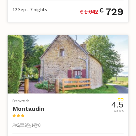
729
12 Sep
7
nights
€
€ 
1.042
•
Frankreich
4.5
Montaudin
out of 5
5
2
1
0
5 Gäste
2 Schlafzimmer
1 Badezimmer
0 Haustiere