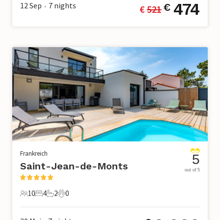
474
12 Sep
7
nights
€
€ 
521
•
Frankreich
5
Saint-Jean-de-Monts
out of 5
10
4
2
0
10 Gäste
4 Schlafzimmer
2 Badezimmer
0 Haustiere