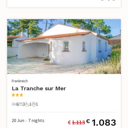
Frankreich
La Tranche sur Mer
6
3
1
1
6 Gäste
3 Schlafzimmer
1 Badezimmer
1 Haustier
1.083
20 Jun
7
nights
€
€ 
1.113
•