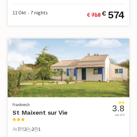
574
11 Okt
7
nights
€
€ 
718
•
Frankreich
3.8
St Maixent sur Vie
out of 5
7
3
2
1
7 Gäste
3 Schlafzimmer
2 Badezimmer
1 Haustier