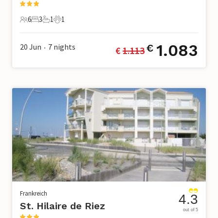
6
3
1
1
6 Gäste
3 Schlafzimmer
1 Badezimmer
1 Haustier
1.083
20 Jun
7
nights
€
€ 
1.113
•
Frankreich
4.3
St. Hilaire de Riez
out of 5