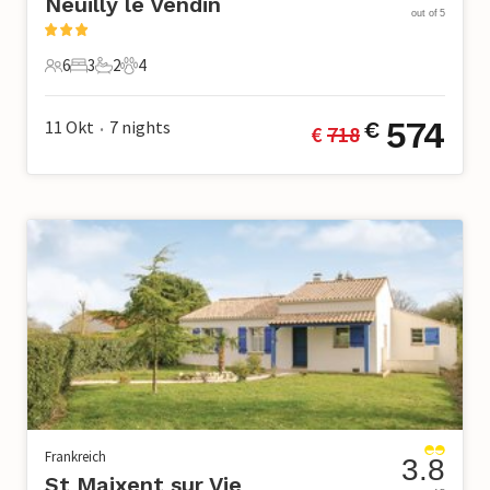
Neuilly le Vendin
out of 5
6
3
2
4
6 Gäste
3 Schlafzimmer
2 Badezimmer
4 Haustiere
574
11 Okt
7
nights
€
€ 
718
•
Frankreich
3.8
St Maixent sur Vie