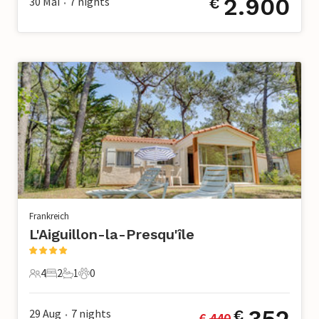
2.900
30 Mai
7
nights
€
•
Frankreich
L'Aiguillon-la-Presqu'île
4
2
1
0
4 Gäste
2 Schlafzimmer
1 Badezimmer
0 Haustiere
352
29 Aug
7
nights
€
€ 
440
•