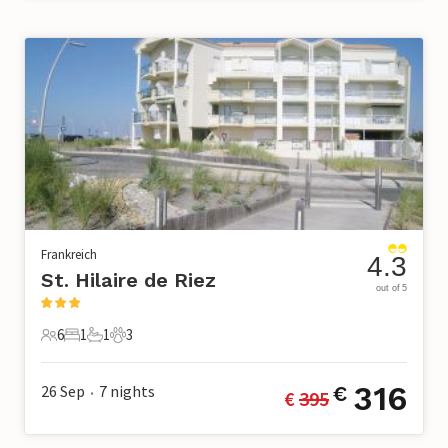
Frankreich
4.3
St. Hilaire de Riez
out of 5
6
1
1
3
6 Gäste
1 Schlafzimmer
1 Badezimmer
3 Haustiere
316
26 Sep
7
nights
€
€ 
395
•