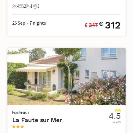
4
2
1
3
4 Gäste
2 Schlafzimmer
1 Badezimmer
3 Haustiere
312
26 Sep
7
nights
€
€ 
347
•
Frankreich
4.5
La Faute sur Mer
out of 5