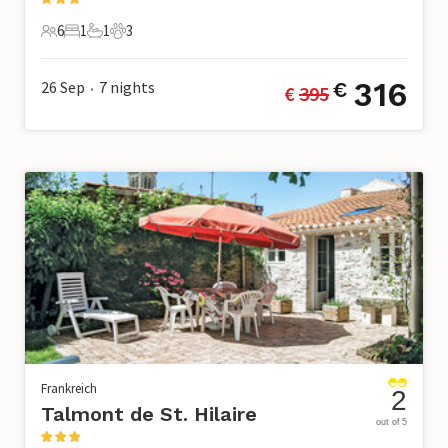
6
1
1
3
6 Gäste
1 Schlafzimmer
1 Badezimmer
3 Haustiere
316
26 Sep
7
nights
€
€ 
395
•
Frankreich
2
Talmont de St. Hilaire
out of 5