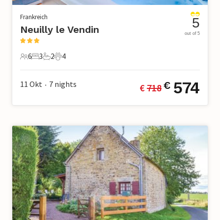
Frankreich
5
Neuilly le Vendin
out of 5
6
3
2
4
6 Gäste
3 Schlafzimmer
2 Badezimmer
4 Haustiere
574
11 Okt
7
nights
€
€ 
718
•