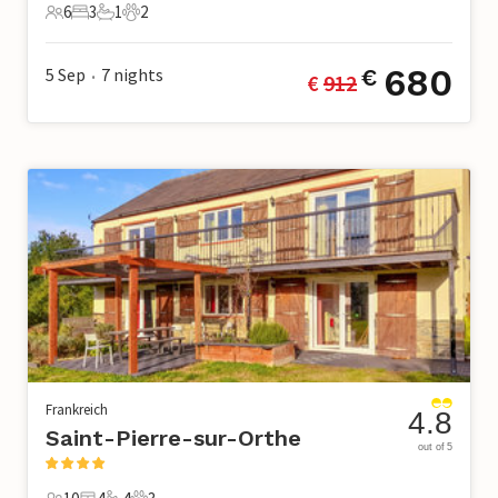
6
3
1
2
6 Gäste
3 Schlafzimmer
1 Badezimmer
2 Haustiere
680
5 Sep
7
nights
€
€ 
912
•
Frankreich
4.8
Saint-Pierre-sur-Orthe
out of 5