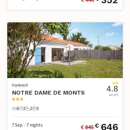
Frankreich
4.8
NOTRE DAME DE MONTS
out of 5
6
3
2
0
6 Gäste
3 Schlafzimmer
2 Badezimmer
0 Haustiere
646
7 Sep
7
nights
€
€ 
845
•