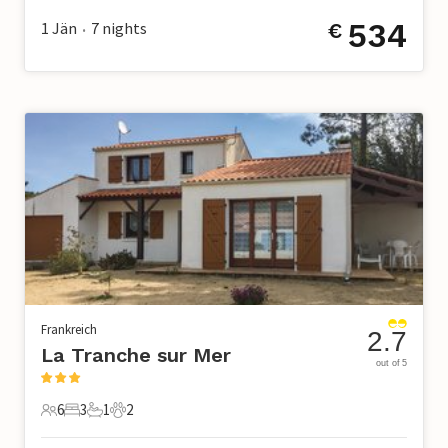
534
1 Jän
7
nights
€
•
Frankreich
2.7
La Tranche sur Mer
out of 5
6
3
1
2
6 Gäste
3 Schlafzimmer
1 Badezimmer
2 Haustiere