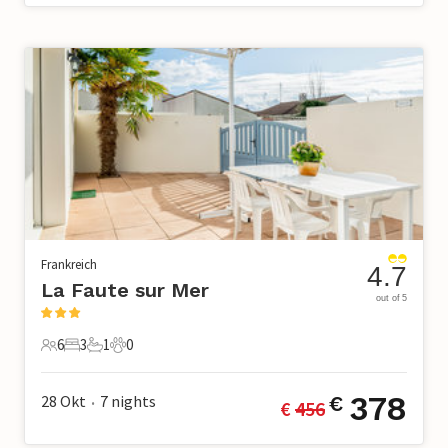
Frankreich
4.7
La Faute sur Mer
out of 5
6
3
1
0
6 Gäste
3 Schlafzimmer
1 Badezimmer
0 Haustiere
378
28 Okt
7
nights
€
€ 
456
•