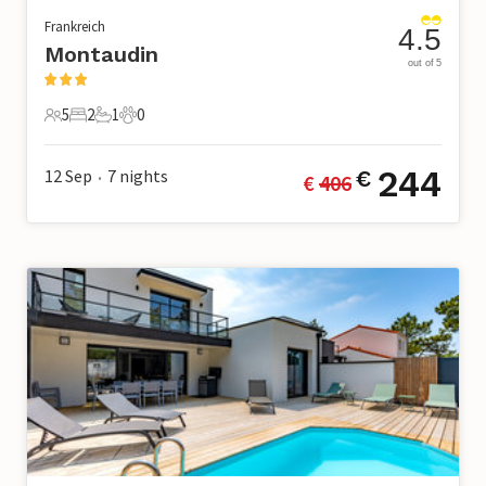
Frankreich
4.5
Montaudin
out of 5
5
2
1
0
5 Gäste
2 Schlafzimmer
1 Badezimmer
0 Haustiere
244
12 Sep
7
nights
€
€ 
406
•