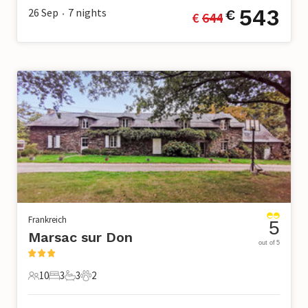
543
26 Sep
7
nights
€
€ 
644
•
Frankreich
5
Marsac sur Don
out of 5
10
3
3
2
10 Gäste
3 Schlafzimmer
3 Badezimmer
2 Haustiere