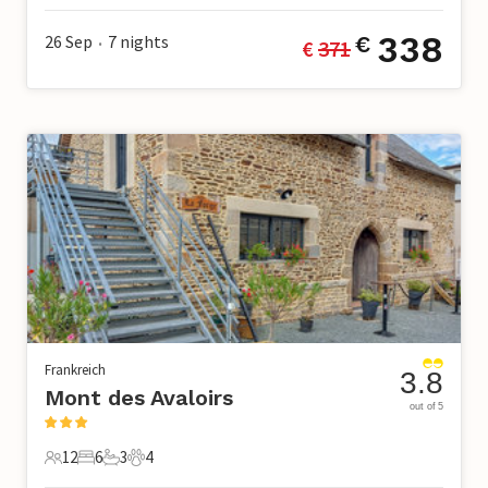
338
26 Sep
7
nights
€
€ 
371
•
Frankreich
3.8
Mont des Avaloirs
out of 5
12
6
3
4
12 Gäste
6 Schlafzimmer
3 Badezimmer
4 Haustiere