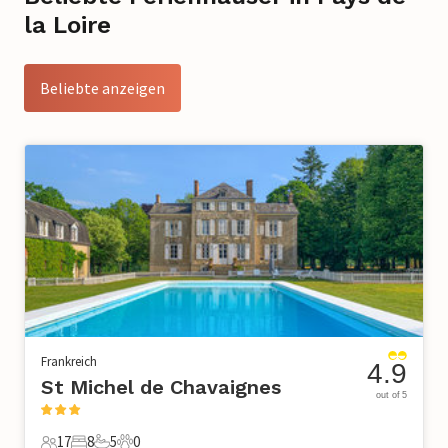
la Loire
Beliebte anzeigen
Frankreich
4.9
St Michel de Chavaignes
out of 5
17
8
5
0