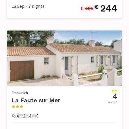
244
12 Sep
7
nights
€
€ 
406
•
Frankreich
4
La Faute sur Mer
out of 5
4
2
1
0
4 Gäste
2 Schlafzimmer
1 Badezimmer
0 Haustiere