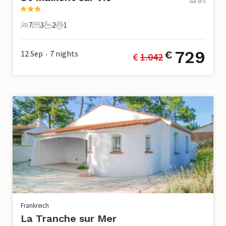
out of 5
7
3
2
1
7 Gäste
3 Schlafzimmer
2 Badezimmer
1 Haustier
729
12 Sep
7
nights
€
€ 
1.042
•
Frankreich
La Tranche sur Mer