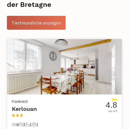
der Bretagne
Tierfreundliche anzeigen
Frankreich
4.8
Kerlouan
out of 5
6
3
1
1
6 Gäste
3 Schlafzimmer
1 Badezimmer
1 Haustier