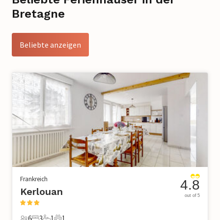
Bretagne
Beliebte anzeigen
Frankreich
4.8
Kerlouan
out of 5
6
3
1
1