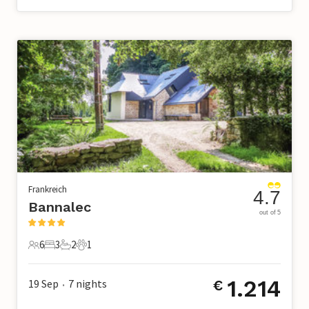
Frankreich
4.7
Bannalec
out of 5
6
3
2
1
6 Gäste
3 Schlafzimmer
2 Badezimmer
1 Haustier
1.214
19 Sep
7
nights
€
•