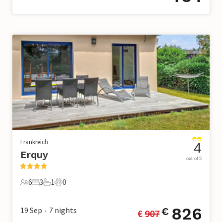
Frankreich
4
Erquy
out of 5
6
3
1
0
6 Gäste
3 Schlafzimmer
1 Badezimmer
0 Haustiere
826
19 Sep
7
nights
€
€ 
907
•