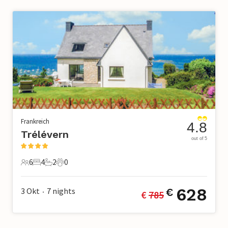
Frankreich
4.8
Trélévern
out of 5
6
4
2
0
6 Gäste
4 Schlafzimmer
2 Badezimmer
0 Haustiere
628
3 Okt
7
nights
€
€ 
785
•