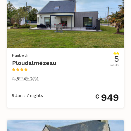
Frankreich
5
Ploudalmézeau
out of 5
8
4
2
1
8 Gäste
4 Schlafzimmer
2 Badezimmer
1 Haustier
949
9 Jän
7
nights
€
•