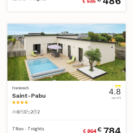
486
€ 
535
Frankreich
4.8
Saint-Pabu
out of 5
6
3
2
2
6 Gäste
3 Schlafzimmer
2 Badezimmer
2 Haustiere
784
7 Nov
7
nights
€
€ 
864
•