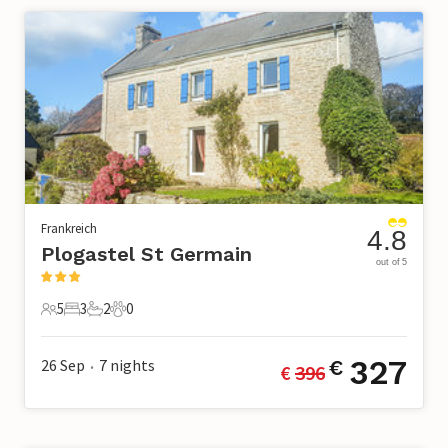
Frankreich
4.8
Plogastel St Germain
out of 5
5
3
2
0
5 Gäste
3 Schlafzimmer
2 Badezimmer
0 Haustiere
327
26 Sep
7
nights
€
€ 
396
•