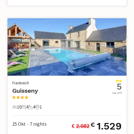
Frankreich
5
Guisseny
out of 5
10
4
4
1
10 Gäste
4 Schlafzimmer
4 Badezimmer
1 Haustier
1.529
25 Okt
7
nights
€
€ 
2.082
•