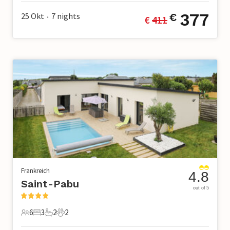
377
25 Okt
7
nights
€
€ 
411
•
Frankreich
4.8
Saint-Pabu
out of 5
6
3
2
2
6 Gäste
3 Schlafzimmer
2 Badezimmer
2 Haustiere