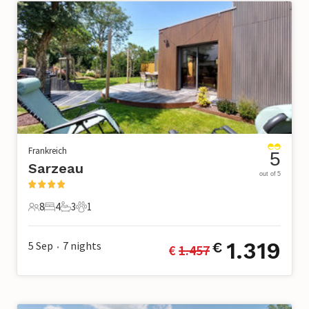
Frankreich
5
Sarzeau
out of 5
8
4
3
1
8 Gäste
4 Schlafzimmer
3 Badezimmer
1 Haustier
1.319
5 Sep
7
nights
€
€ 
1.457
•