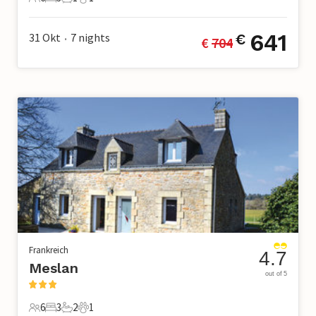
6 Gäste
3 Schlafzimmer
1 Badezimmer
1 Haustier
641
31 Okt
7
nights
€
€ 
704
•
Frankreich
4.7
Meslan
out of 5
6
3
2
1
6 Gäste
3 Schlafzimmer
2 Badezimmer
1 Haustier