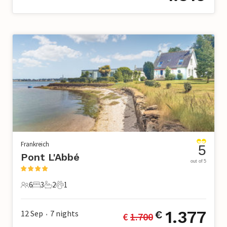
Frankreich
5
Pont L'Abbé
out of 5
6
3
2
1
6 Gäste
3 Schlafzimmer
2 Badezimmer
1 Haustier
1.377
12 Sep
7
nights
€
€ 
1.700
•