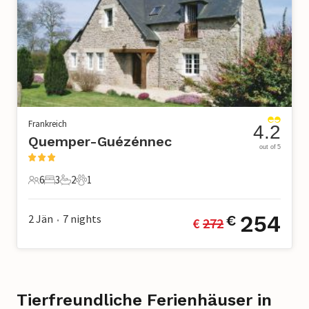
Frankreich
4.2
Quemper-Guézénnec
out of 5
6
3
2
1
6 Gäste
3 Schlafzimmer
2 Badezimmer
1 Haustier
254
2 Jän
7
nights
€
€ 
272
•
Tierfreundliche Ferienhäuser in