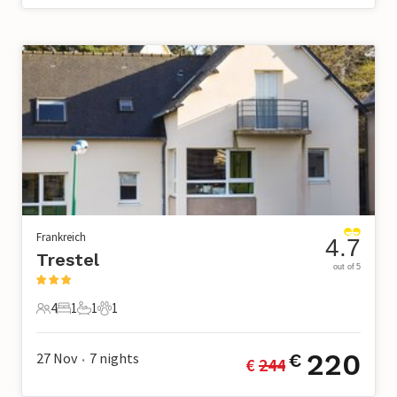
Frankreich
4.7
Trestel
out of 5
4
1
1
1
4 Gäste
1 Schlafzimmer
1 Badezimmer
1 Haustier
220
27 Nov
7
nights
€
€ 
244
•