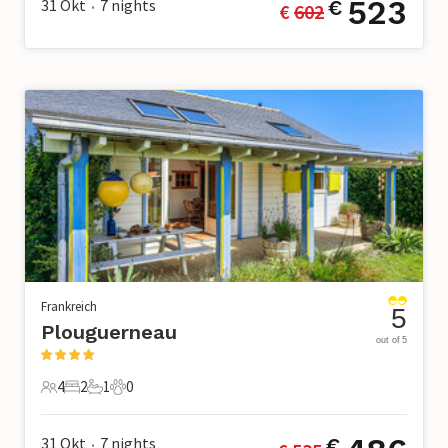
523
31 Okt
7
nights
€
€ 
602
•
Frankreich
5
Plouguerneau
out of 5
4
2
1
0
4 Gäste
2 Schlafzimmer
1 Badezimmer
0 Haustiere
31 Okt
7
nights
€
•