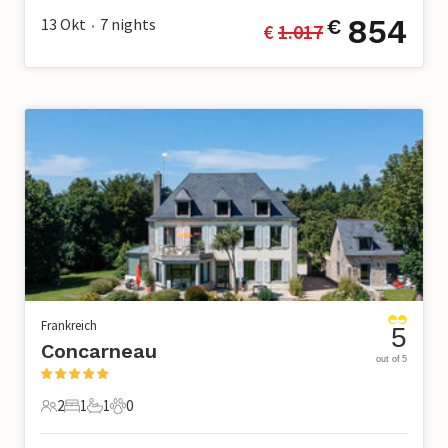
854
13 Okt
7
nights
€
€ 
1.017
•
Frankreich
5
Concarneau
out of 5
2
1
1
0
2 Gäste
1 Schlafzimmer
1 Badezimmer
0 Haustiere