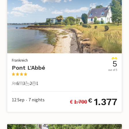
Frankreich
5
Pont L'Abbé
out of 5
6
3
2
1
6 Gäste
3 Schlafzimmer
2 Badezimmer
1 Haustier
1.377
12 Sep
7
nights
€
€ 
1.700
•