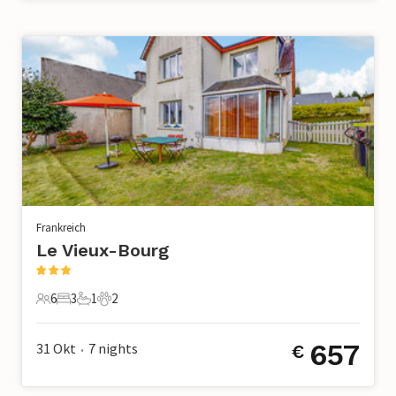
Frankreich
Le Vieux-Bourg
6
3
1
2
6 Gäste
3 Schlafzimmer
1 Badezimmer
2 Haustiere
657
31 Okt
7
nights
€
•