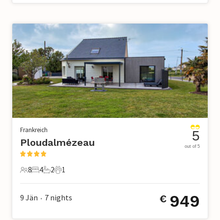
Frankreich
5
Ploudalmézeau
out of 5
8
4
2
1
8 Gäste
4 Schlafzimmer
2 Badezimmer
1 Haustier
949
9 Jän
7
nights
€
•