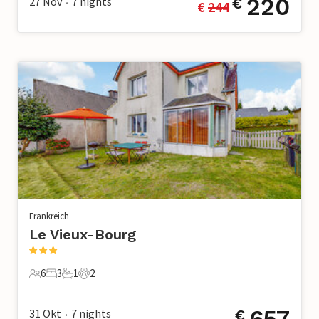
220
27 Nov
7
nights
€
€ 
244
•
Frankreich
Le Vieux-Bourg
6
3
1
2
6 Gäste
3 Schlafzimmer
1 Badezimmer
2 Haustiere
657
31 Okt
7
nights
€
•