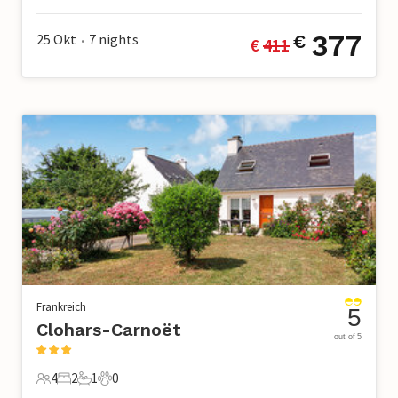
377
25 Okt
7
nights
€
€ 
411
•
Frankreich
5
Clohars-Carnoët
out of 5
4
2
1
0
4 Gäste
2 Schlafzimmer
1 Badezimmer
0 Haustiere