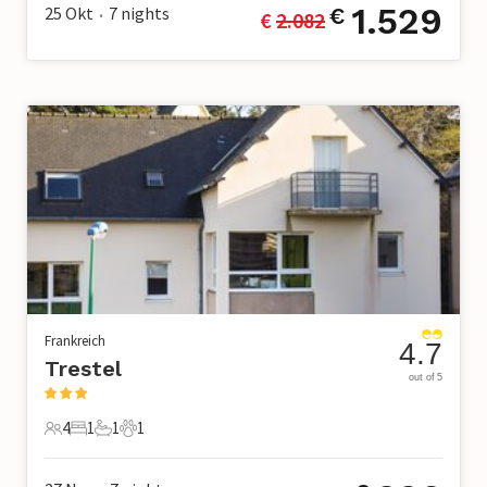
1.529
25 Okt
7
nights
€
€ 
2.082
•
Frankreich
4.7
Trestel
out of 5
4
1
1
1
4 Gäste
1 Schlafzimmer
1 Badezimmer
1 Haustier