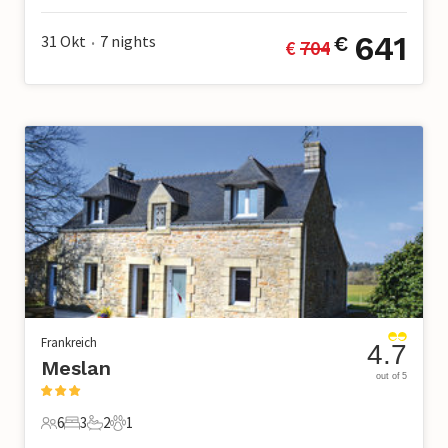
641
31 Okt
7
nights
€
€ 
704
•
Frankreich
4.7
Meslan
out of 5
6
3
2
1
6 Gäste
3 Schlafzimmer
2 Badezimmer
1 Haustier