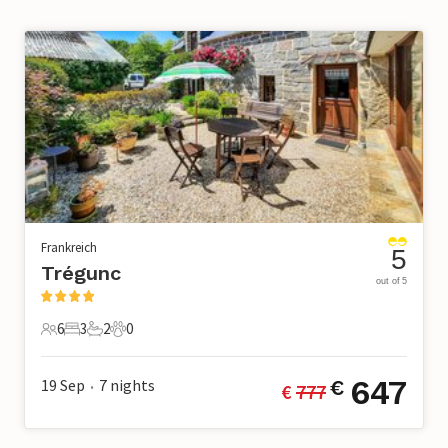
Frankreich
5
Trégunc
out of 5
6
3
2
0
6 Gäste
3 Schlafzimmer
2 Badezimmer
0 Haustiere
647
19 Sep
7
nights
€
€ 
777
•