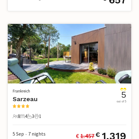
Frankreich
5
Sarzeau
out of 5
8
4
3
1
8 Gäste
4 Schlafzimmer
3 Badezimmer
1 Haustier
1.319
5 Sep
7
nights
€
€ 
1.457
•