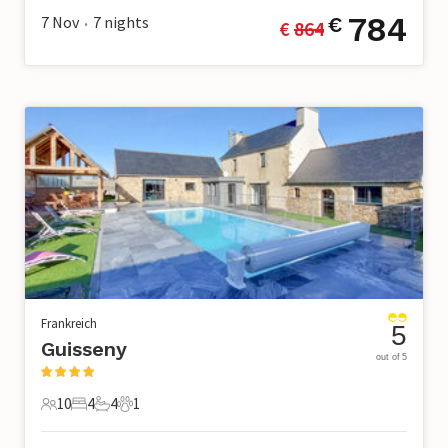
784
7 Nov
7
nights
€
€ 
864
•
Frankreich
5
Guisseny
out of 5
10
4
4
1
10 Gäste
4 Schlafzimmer
4 Badezimmer
1 Haustier