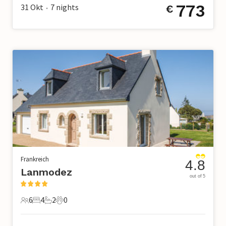
773
31 Okt
7
nights
€
•
Frankreich
4.8
Lanmodez
out of 5
6
4
2
0
6 Gäste
4 Schlafzimmer
2 Badezimmer
0 Haustiere