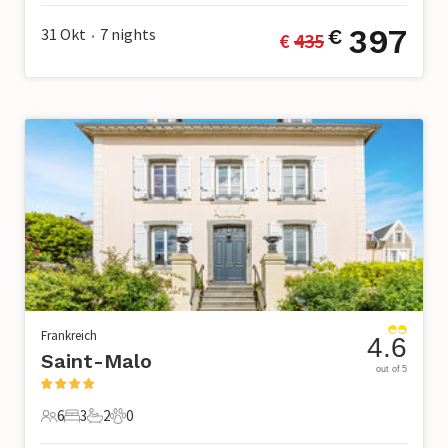
397
31 Okt
7
nights
€
€ 
435
•
Frankreich
4.6
Saint-Malo
out of 5
6
3
2
0
6 Gäste
3 Schlafzimmer
2 Badezimmer
0 Haustiere