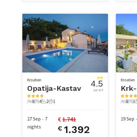
Kroatien
Kroatien
4.5
Opatija-Kastav
Krk-
out of 5
8
4
2
1
8
3
8 Gäste
4 Schlafzimmer
2 Badezimmer
1 Haustier
8 Gäste
3 S
€ 
1.741
27 Sep
7
19 Sep
•
•
nights
1.392
€