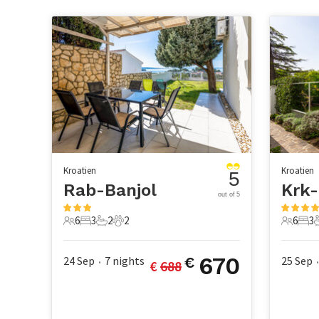
Kroatien
Kroatien
5
Rab-Banjol
Krk-
out of 5
6
3
2
2
6
3
6 Gäste
3 Schlafzimmer
2 Badezimmer
2 Haustiere
6 Gäste
3 S
670
24 Sep
7
nights
25 Sep
€
€ 
688
•
•