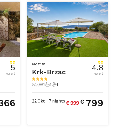
Kroatien
5
4.8
Krk-Brzac
out of 5
out of 5
5
2
1
1
5 Gäste
2 Schlafzimmer
1 Badezimmer
1 Haustier
366
799
22 Okt
7
nights
€
€ 
999
•