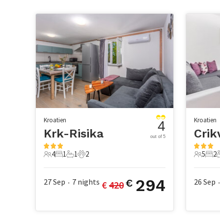
Kroatien
Kroatien
4
Krk-Risika
Crik
out of 5
4
1
1
2
5
2
4 Gäste
1 Schlafzimmer
1 Badezimmer
2 Haustiere
5 Gäste
2 S
294
27 Sep
7
nights
26 Sep
€
€ 
420
•
•