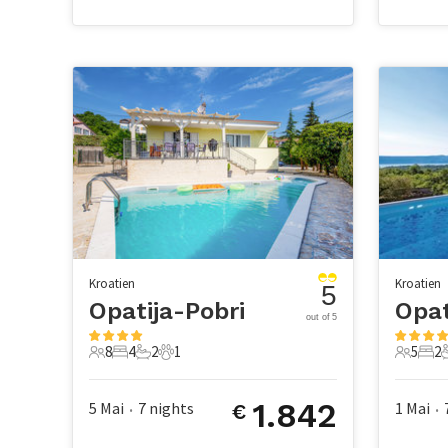
Kroatien
Kroatien
5
Opatija-Pobri
Opat
out of 5
8
4
2
1
5
2
8 Gäste
4 Schlafzimmer
2 Badezimmer
1 Haustier
5 Gäste
2 S
1.842
5 Mai
7
nights
1 Mai
€
•
•