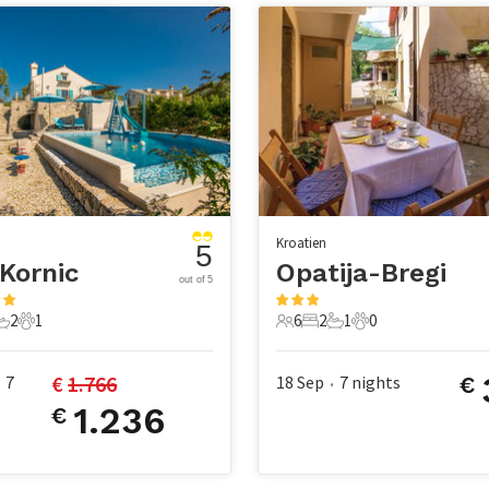
Kroatien
5
Kornic
Opatija-Bregi
out of 5
2
1
6
2
1
0
chlafzimmer
2 Badezimmer
1 Haustier
6 Gäste
2 Schlafzimmer
1 Badezimmer
0 Haustiere
€ 
1.766
7
18 Sep
7
nights
€
•
1.236
€