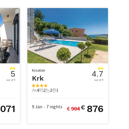
Kroatien
5
4.7
lj
Krk
out of 5
out of 5
4
2
2
1
4 Gäste
2 Schlafzimmer
2 Badezimmer
1 Haustier
.071
876
9 Jän
7
nights
€
€ 
904
•