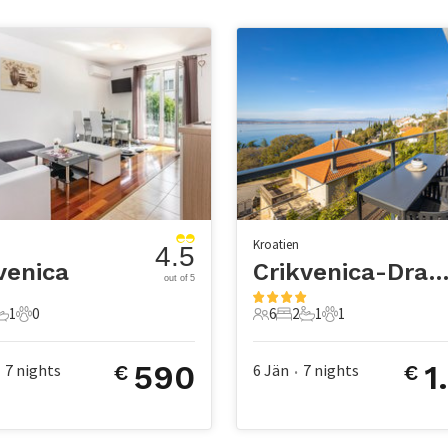
Kroatien
4.5
venica
Crikvenica-Drama
out of 5
1
0
6
2
1
1
chlafzimmer
1 Badezimmer
0 Haustiere
6 Gäste
2 Schlafzimmer
1 Badezimmer
1 Haustier
590
1
7
nights
6 Jän
7
nights
€
€
•