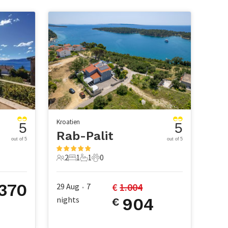
Kroatien
5
5
Rab-Palit
out of 5
out of 5
2
1
1
0
2 Gäste
1 Schlafzimmer
1 Badezimmer
0 Haustiere
370
€ 
1.004
29 Aug
7
•
nights
904
€