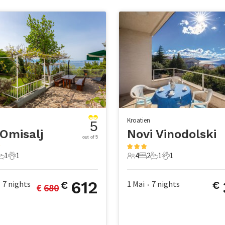
Kroatien
5
Omisalj
Novi Vinodolski
out of 5
1
1
4
2
1
1
chlafzimmer
1 Badezimmer
1 Haustier
4 Gäste
2 Schlafzimmer
1 Badezimmer
1 Haustier
612
7
nights
1 Mai
7
nights
€
€
€ 
680
•