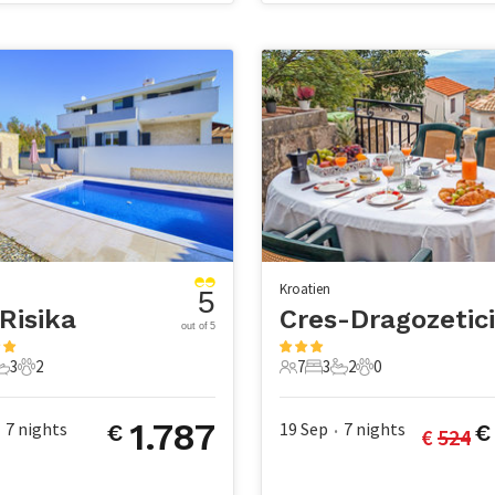
Kroatien
5
Risika
Cres-Dragozetici
out of 5
3
2
7
3
2
0
chlafzimmer
3 Badezimmer
2 Haustiere
7 Gäste
3 Schlafzimmer
2 Badezimmer
0 Haustiere
1.787
7
nights
19 Sep
7
nights
€
€ 
524
•