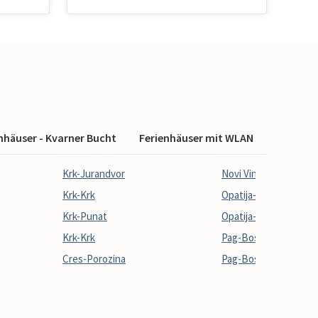
nhäuser - Kvarner Bucht
Ferienhäuser mit WLAN
Ferienh
Krk-Jurandvor
Novi Vinodolski-Kleno
Krk-Krk
Opatija-Moscenicka D
Krk-Punat
Opatija-Pobri
Krk-Krk
Pag-Bosana
Cres-Porozina
Pag-Bosana