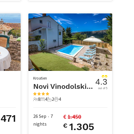
Kroatien
4.3
Novi Vinodolski-Bribir
out of 5
8
4
2
4
8 Gäste
4 Schlafzimmer
2 Badezimmer
4 Haustiere
471
€ 
1.450
26 Sep
7
€
•
nights
1.305
€