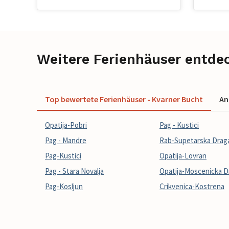
Weitere Ferienhäuser entde
Top bewertete Ferienhäuser - Kvarner Bucht
An
Opatija-Pobri
Pag - Kustici
Pag - Mandre
Rab-Supetarska Drag
Pag-Kustici
Opatija-Lovran
Pag - Stara Novalja
Opatija-Moscenicka D
Pag-Kosljun
Crikvenica-Kostrena