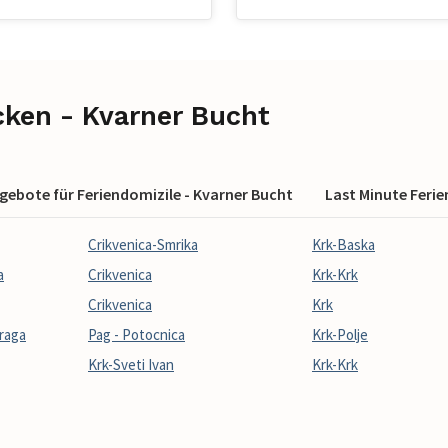
cken - Kvarner Bucht
gebote für Feriendomizile - Kvarner Bucht
Last Minute Ferie
Crikvenica-Smrika
Krk-Baska
a
Crikvenica
Krk-Krk
Crikvenica
Krk
raga
Pag - Potocnica
Krk-Polje
Krk-Sveti Ivan
Krk-Krk