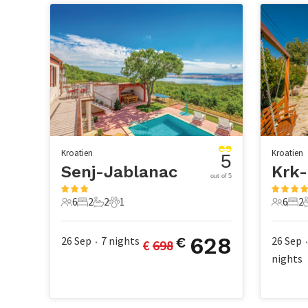
Kroatien
Kroatien
5
Senj-Jablanac
Krk-
out of 5
6
2
2
1
6
2
6 Gäste
2 Schlafzimmer
2 Badezimmer
1 Haustier
6 Gäste
2 S
628
26 Sep
7
nights
26 Sep
€
€ 
698
•
•
nights