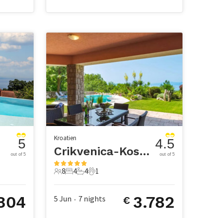
Kroatien
5
4.5
Crikvenica-Kostrena
out of 5
out of 5
8
4
4
1
8 Gäste
4 Schlafzimmer
4 Badezimmer
1 Haustier
804
3.782
5 Jun
7
nights
€
•