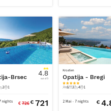
Kroatien
4.8
ija-Brsec
Opatija - Bregi
out of 5
2
1
6
3
4
1
chlafzimmer
2 Badezimmer
1 Haustier
6 Gäste
3 Schlafzimmer
4 Badezimmer
1 Haustier
721
4.
7
nights
2 Mai
7
nights
€
€
€ 
726
•