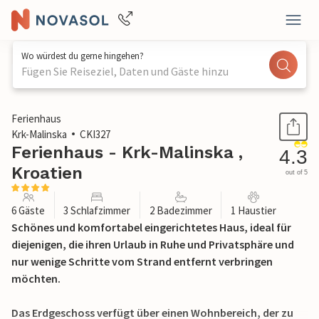
Wo würdest du gerne hingehen?
Fügen Sie Reiseziel, Daten und Gäste hinzu
1 / 34
Ferienhaus
Krk-Malinska
CKI327
Ferienhaus - Krk-Malinska ,
4.3
Kroatien
out of 5
6 Gäste
3 Schlafzimmer
2 Badezimmer
1 Haustier
Schönes und komfortabel eingerichtetes Haus, ideal für
diejenigen, die ihren Urlaub in Ruhe und Privatsphäre und
nur wenige Schritte vom Strand entfernt verbringen
möchten.
Das Erdgeschoss verfügt über einen Wohnbereich, der zu