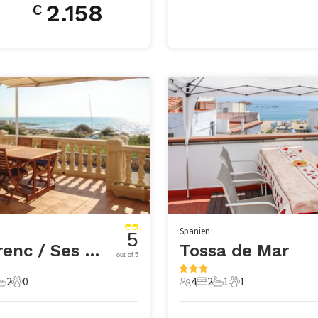
2.158
€
Spanien
5
Es Trenc / Ses Covetes
Tossa de Mar
out of 5
2
0
4
2
1
1
chlafzimmer
2 Badezimmer
0 Haustiere
4 Gäste
2 Schlafzimmer
1 Badezimmer
1 Haustier