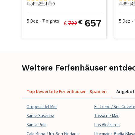
4
2
1
0
8
4
4 Gäste
2 Schlafzimmer
1 Badezimmer
0 Haustiere
8 Gäste
4 S
657
5 Dez
7
nights
5 Dez
€
€ 
722
•
•
Weitere Ferienhäuser entde
Top bewertete Ferienhäuser - Spanien
Angebote
Oropesa del Mar
Es Trenc / Ses Covet
Santa Susanna
Tossa de Mar
Santa Pola
Los Alcázares
Cala Bona. Urb. Son Floriana
Llucmajor-Badia Blav