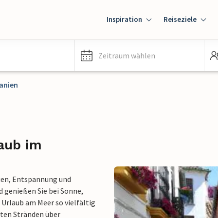
Inspiration
Reiseziele
Zeitraum wählen
panien
laub im
erien, Entspannung und
d genießen Sie bei Sonne,
 Urlaub am Meer so vielfältig
iten Stränden über