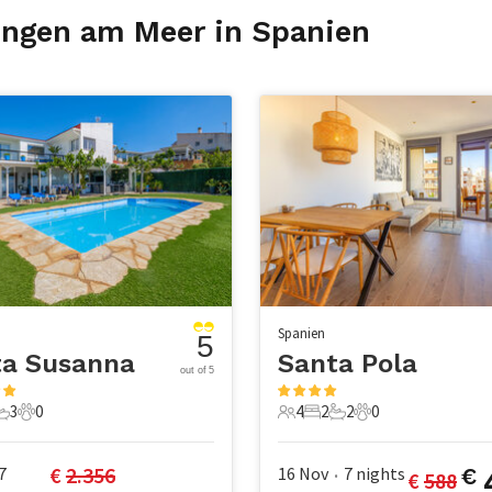
ungen am Meer in Spanien
Spanien
5
ta Susanna
Santa Pola
out of 5
3
0
4
2
2
0
chlafzimmer
3 Badezimmer
0 Haustiere
4 Gäste
2 Schlafzimmer
2 Badezimmer
0 Haustiere
€ 
2.356
7
16 Nov
7
nights
€
€ 
588
•