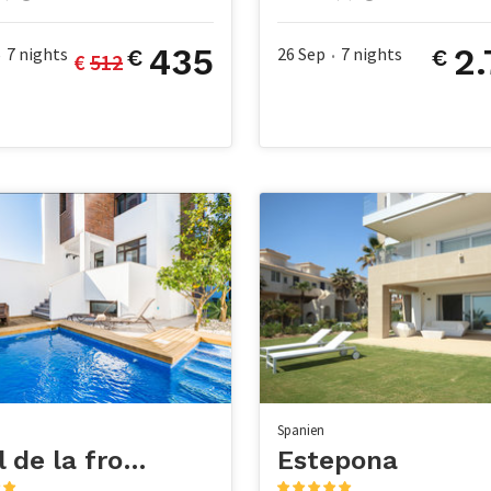
chlafzimmer
1 Badezimmer
0 Haustiere
12 Gäste
5 Schlafzimmer
3 Badezimmer
2 Haustiere
435
2
7
nights
26 Sep
7
nights
€
€
€ 
512
•
•
Spanien
Conil de la frontera
Estepona