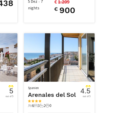
438
€ 
1.209
5 Dez
7
•
nights
900
€
Spanien
5
4.5
Arenales del Sol
out of 5
out of 5
6
3
2
0
6 Gäste
3 Schlafzimmer
2 Badezimmer
0 Haustiere