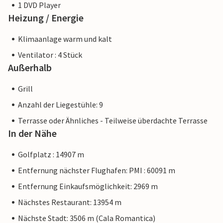
Yachthafen, einen kleinen Badestrand und eine
1 DVD Player
Strandpromenade. Die Strände von Cala Anguila und Cala
Heizung / Energie
Mandia sind nur wenige Autominuten mit dem Mietwagen
Klimaanlage warm und kalt
entfernt. Die Fahrt von der Villa zum Flughafen dauert
etwas weniger als eine Stunde.
Ventilator : 4 Stück
Außerhalb
Hinweis: Diese Unterkunft wird von einem privaten
Eigentümer verwaltet, nicht von einem Unternehmen oder
Grill
einem Händler. Das bedeutet, dass das EU-
Anzahl der Liegestühle: 9
Verbraucherrecht möglicherweise nicht gilt. Sie können
Terrasse oder Ähnliches - Teilweise überdachte Terrasse
jedoch sicher sein, dass wir Ihnen denselben Kundenservice
In der Nähe
bieten und Ihr Aufenthalt sich nicht von einer Buchung bei
einer Unterkunft eines professionellen Eigentümers
Golfplatz : 14907 m
unterscheidet.
Entfernung nächster Flughafen: PMI : 60091 m
Entfernung Einkaufsmöglichkeit: 2969 m
Nächstes Restaurant: 13954 m
Nächste Stadt: 3506 m (Cala Romantica)