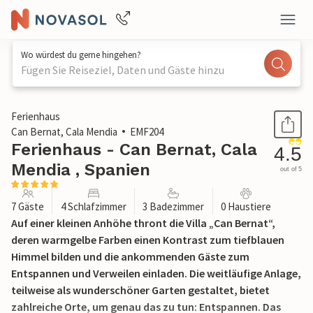
Wo würdest du gerne hingehen?
Fügen Sie Reiseziel, Daten und Gäste hinzu
1 / 39
Ferienhaus
Can Bernat, Cala Mendia
EMF204
Ferienhaus - Can Bernat, Cala
4.5
Mendia , Spanien
out of 5
7 Gäste
4 Schlafzimmer
3 Badezimmer
0 Haustiere
Auf einer kleinen Anhöhe thront die Villa „Can Bernat“,
deren warmgelbe Farben einen Kontrast zum tiefblauen
Himmel bilden und die ankommenden Gäste zum
Entspannen und Verweilen einladen. Die weitläufige Anlage,
teilweise als wunderschöner Garten gestaltet, bietet
zahlreiche Orte, um genau das zu tun: Entspannen. Das