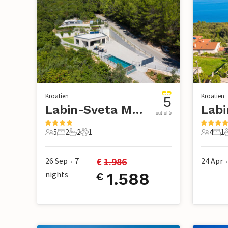
Kroatien
Kroatien
5
Labin-Sveta Marina
Labi
out of 5
5
2
2
1
4
1
5 Gäste
2 Schlafzimmer
2 Badezimmer
1 Haustier
4 Gäste
1 S
€ 
1.986
26 Sep
7
24 Apr
•
•
nights
1.588
€