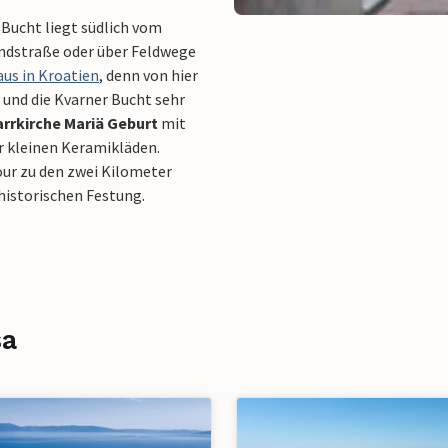
-Bucht liegt südlich vom
Landstraße oder über Feldwege
aus in Kroatien
, denn von hier
v und die Kvarner Bucht sehr
arrkirche Mariä Geburt
mit
 kleinen Keramikläden.
our zu den zwei Kilometer
historischen Festung.
sa