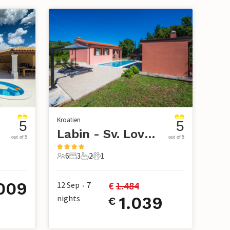
Kroatien
5
5
Labin - Sv. Lovrec Labinski
out of 5
out of 5
6
3
2
1
6 Gäste
3 Schlafzimmer
2 Badezimmer
1 Haustier
009
€ 
1.484
12 Sep
7
•
nights
1.039
€