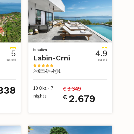
Kroatien
5
4.9
Labin-Crni
out of 5
out of 5
8
4
4
1
8 Gäste
4 Schlafzimmer
4 Badezimmer
1 Haustier
338
€ 
3.349
10 Okt
7
•
nights
2.679
€