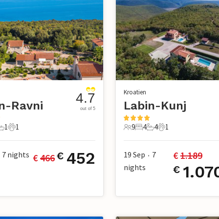
Kroatien
4.7
n-Ravni
Labin-Kunj
out of 5
1
1
9
4
4
1
chlafzimmer
1 Badezimmer
1 Haustier
9 Gäste
4 Schlafzimmer
4 Badezimmer
1 Haustier
452
€ 
1.189
7
nights
19 Sep
7
€
€ 
466
•
nights
1.07
€