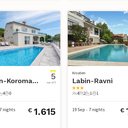
Kroatien
5
Labin-Koromacno
Labin-Ravni
out of 5
4
0
4
2
1
1
chlafzimmer
4 Badezimmer
0 Haustiere
4 Gäste
2 Schlafzimmer
1 Badezimmer
1 Haustier
1.615
7
nights
19 Sep
7
nights
€
€
•