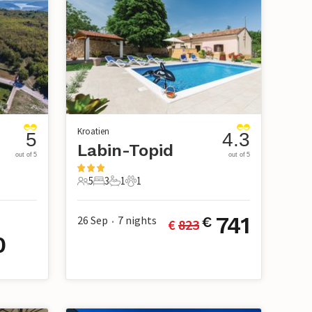
Kroatien
5
4.3
Labin-Topid
out of 5
out of 5
5
3
1
1
5 Gäste
3 Schlafzimmer
1 Badezimmer
1 Haustier
741
26 Sep
7
nights
€
€ 
823
•
0