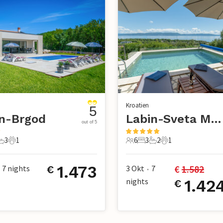
Kroatien
5
n-Brgod
Labin-Sveta Marina
out of 5
3
1
6
3
2
1
chlafzimmer
3 Badezimmer
1 Haustier
6 Gäste
3 Schlafzimmer
2 Badezimmer
1 Haustier
1.473
€ 
1.582
7
nights
3 Okt
7
€
•
nights
1.42
€