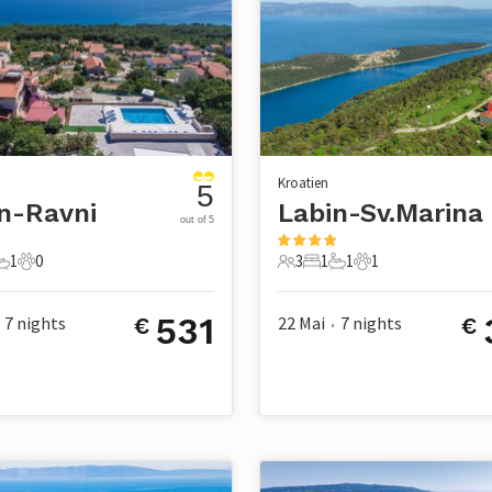
Kroatien
5
n-Ravni
Labin-Sv.Marina
out of 5
1
0
3
1
1
1
chlafzimmer
1 Badezimmer
0 Haustiere
3 Gäste
1 Schlafzimmer
1 Badezimmer
1 Haustier
531
7
nights
22 Mai
7
nights
€
€
•