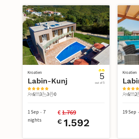
Kroatien
Kroatien
5
Labin-Kunj
Labi
out of 5
6
3
3
0
6
2
6 Gäste
3 Schlafzimmer
3 Badezimmer
0 Haustiere
6 Gäste
2 S
€ 
1.769
1 Sep
7
19 Sep
•
•
nights
1.592
€