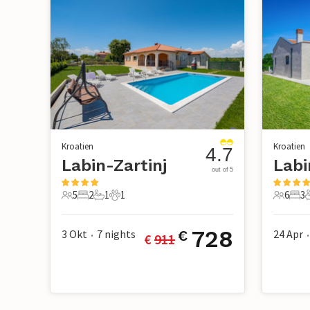
Kroatien
Kroatien
4.7
Labin-Zartinj
Labi
out of 5
5
2
1
1
6
3
5 Gäste
2 Schlafzimmer
1 Badezimmer
1 Haustier
6 Gäste
3 S
728
3 Okt
7
nights
24 Apr
€
€ 
911
•
•