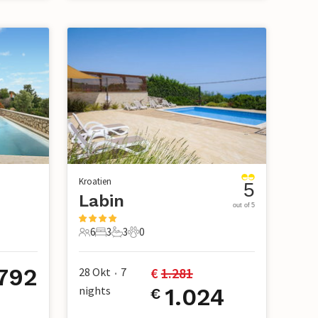
Kroatien
5
Labin
out of 5
6
3
3
0
6 Gäste
3 Schlafzimmer
3 Badezimmer
0 Haustiere
792
€ 
1.281
28 Okt
7
•
nights
1.024
€