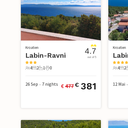
Kroatien
Kroatien
4.7
Labin-Ravni
Labi
out of 5
4
2
1
0
4
2
4 Gäste
2 Schlafzimmer
1 Badezimmer
0 Haustiere
4 Gäste
2 S
381
26 Sep
7
nights
12 Mai
€
€ 
477
•
•