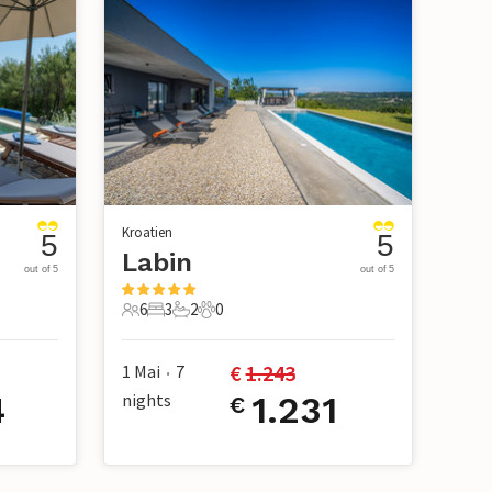
Kroatien
5
5
Labin
out of 5
out of 5
6
3
2
0
6 Gäste
3 Schlafzimmer
2 Badezimmer
0 Haustiere
€ 
1.243
1 Mai
7
•
4
nights
1.231
€