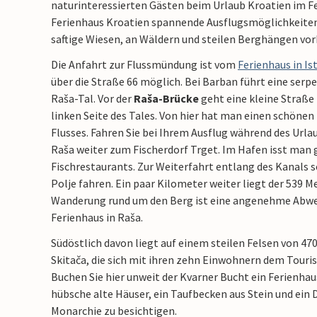
naturinteressierten Gästen beim Urlaub Kroatien im Fe
Ferienhaus Kroatien spannende Ausflugsmöglichkeiten.
saftige Wiesen, an Wäldern und steilen Berghängen vor
Die Anfahrt zur Flussmündung ist vom
Ferienhaus in Is
über die Straße 66 möglich. Bei Barban führt eine ser
Raša-Tal. Vor der
Raša-Brücke
geht eine kleine Straße
linken Seite des Tales. Von hier hat man einen schönen
Flusses. Fahren Sie bei Ihrem Ausflug während des Urla
Raša weiter zum Fischerdorf Trget. Im Hafen isst man g
Fischrestaurants. Zur Weiterfahrt entlang des Kanals 
Polje fahren. Ein paar Kilometer weiter liegt der 539 M
Wanderung rund um den Berg ist eine angenehme Abwe
Ferienhaus in Raša.
Südöstlich davon liegt auf einem steilen Felsen von 4
Skitača, die sich mit ihren zehn Einwohnern dem Touri
Buchen Sie hier unweit der Kvarner Bucht ein Ferienhaus
hübsche alte Häuser, ein Taufbecken aus Stein und ein D
Monarchie zu besichtigen.