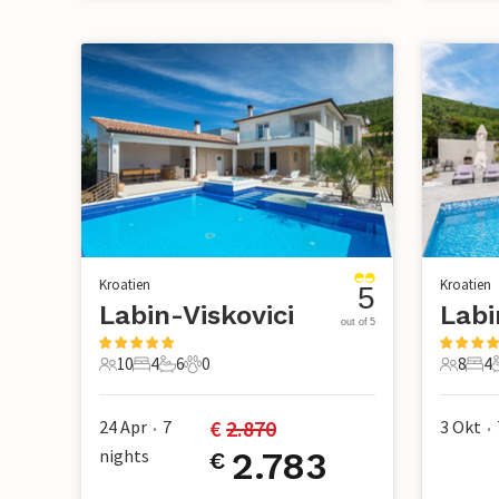
Kroatien
Kroatien
5
Labin-Viskovici
out of 5
10
4
6
0
8
4
10 Gäste
4 Schlafzimmer
6 Badezimmer
0 Haustiere
8 Gäste
4 S
€ 
2.870
24 Apr
7
3 Okt
•
•
nights
2.783
€