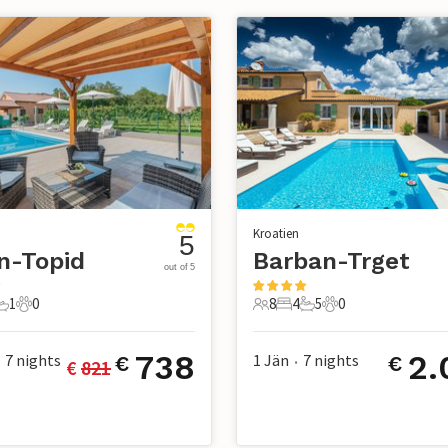
Kroatien
5
n-Topid
Barban-Trget
out of 5
1
0
8
4
5
0
chlafzimmer
1 Badezimmer
0 Haustiere
8 Gäste
4 Schlafzimmer
5 Badezimmer
0 Haustiere
738
2.
7
nights
1 Jän
7
nights
€
€
€ 
821
•