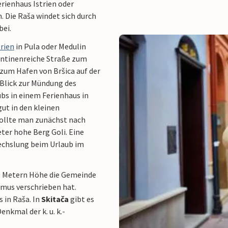
rienhaus Istrien oder
 Die Raša windet sich durch
bei.
trien
in Pula oder Medulin
pentinenreiche Straße zum
 zum Hafen von Bršica auf der
 Blick zur Mündung des
ubs in einem Ferienhaus in
ut in den kleinen
sollte man zunächst nach
eter hohe Berg Goli. Eine
chslung beim Urlaub im
70 Metern Höhe die Gemeinde
smus verschrieben hat.
 in Raša. In
Skitača
gibt es
enkmal der k. u. k.-