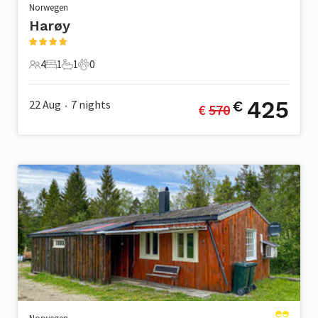
Norwegen
Harøy
4
1
1
0
4 Gäste
1 Schlafzimmer
1 Badezimmer
0 Haustiere
425
22 Aug
7
nights
€
€ 
570
•