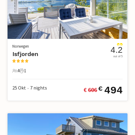
Norwegen
4.2
Isfjorden
out of 5
4
1
4 Gäste
1 Haustier
494
25 Okt
7
nights
€
€ 
606
•