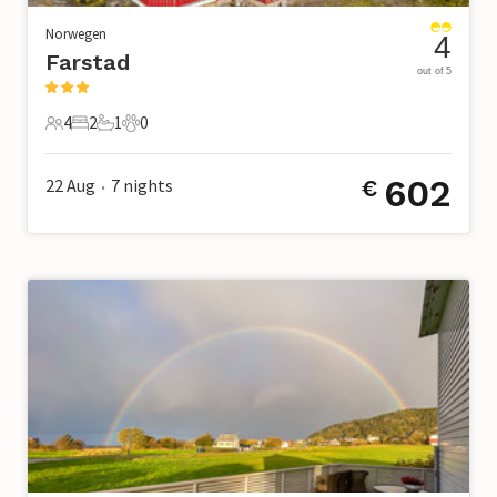
Norwegen
4
Farstad
out of 5
4
2
1
0
4 Gäste
2 Schlafzimmer
1 Badezimmer
0 Haustiere
602
22 Aug
7
nights
€
•