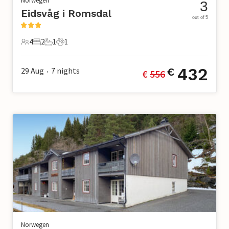
Norwegen
3
Eidsvåg i Romsdal
out of 5
4
2
1
1
4 Gäste
2 Schlafzimmer
1 Badezimmer
1 Haustier
432
29 Aug
7
nights
€
€ 
556
•
Norwegen