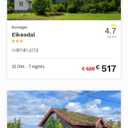
Norwegen
4.7
Eikesdal
out of 5
9
4
1
2
9 Gäste
4 Schlafzimmer
1 Badezimmer
2 Haustiere
517
31 Okt
7
nights
€
€ 
620
•