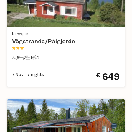
Norwegen
Vågstranda/Pålgjerde
6
2
1
2
6 Gäste
2 Schlafzimmer
1 Badezimmer
2 Haustiere
649
7 Nov
7
nights
€
•