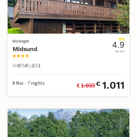
Norwegen
4.9
Midsund
out of 5
9
4
2
1
9 Gäste
4 Schlafzimmer
2 Badezimmer
1 Haustier
1.011
8 Mai
7
nights
€
€ 
1.033
•