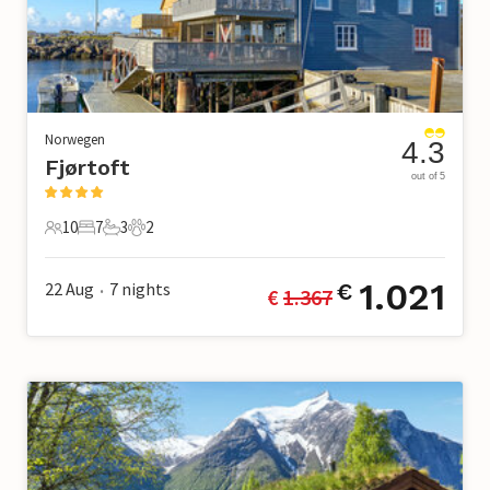
Norwegen
4.3
Fjørtoft
out of 5
10
7
3
2
10 Gäste
7 Schlafzimmer
3 Badezimmer
2 Haustiere
1.021
22 Aug
7
nights
€
€ 
1.367
•