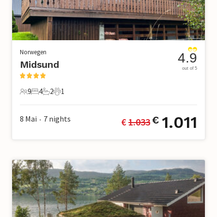
Norwegen
4.9
Midsund
out of 5
9
4
2
1
9 Gäste
4 Schlafzimmer
2 Badezimmer
1 Haustier
1.011
8 Mai
7
nights
€
€ 
1.033
•