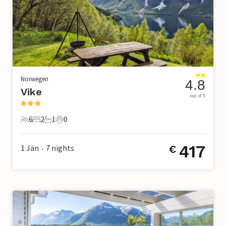
Norwegen
4.8
Vike
out of 5
6
2
1
0
6 Gäste
2 Schlafzimmer
1 Badezimmer
0 Haustiere
417
1 Jän
7
nights
€
•