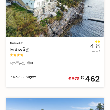
Norwegen
4.8
Eidsvåg
out of 5
5
2
1
0
5 Gäste
2 Schlafzimmer
1 Badezimmer
0 Haustiere
462
7 Nov
7
nights
€
€ 
578
•