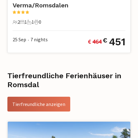
Verma/Romsdalen
2
1
1
0
2 Gäste
1 Schlafzimmer
1 Badezimmer
0 Haustiere
451
25 Sep
7
nights
€
€ 
464
•
Tierfreundliche Ferienhäuser in
Romsdal
Tierfreundliche anzeigen