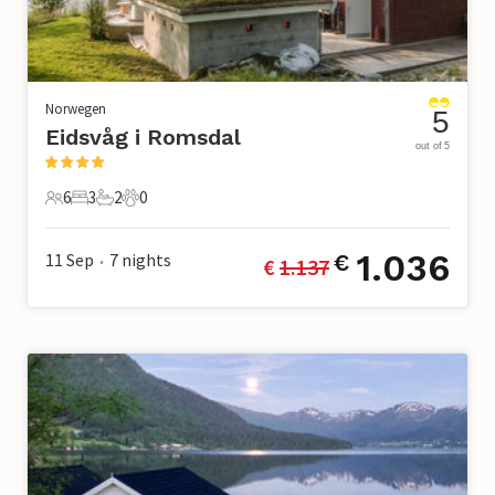
Norwegen
5
Eidsvåg i Romsdal
out of 5
6
3
2
0
6 Gäste
3 Schlafzimmer
2 Badezimmer
0 Haustiere
1.036
11 Sep
7
nights
€
€ 
1.137
•