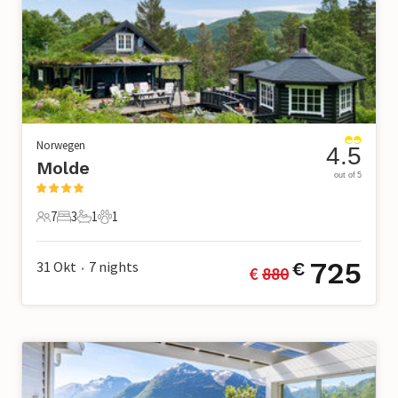
Norwegen
4.5
Molde
out of 5
7
3
1
1
7 Gäste
3 Schlafzimmer
1 Badezimmer
1 Haustier
725
31 Okt
7
nights
€
€ 
880
•