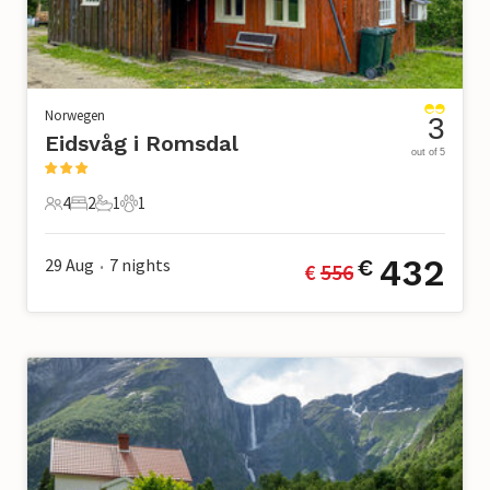
Norwegen
3
Eidsvåg i Romsdal
out of 5
4
2
1
1
4 Gäste
2 Schlafzimmer
1 Badezimmer
1 Haustier
432
29 Aug
7
nights
€
€ 
556
•