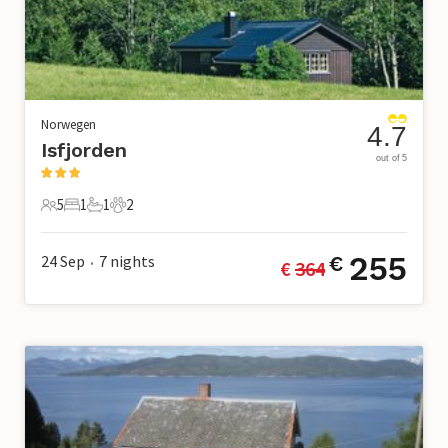
Norwegen
4.7
Isfjorden
out of 5
5
1
1
2
5 Gäste
1 Schlafzimmer
1 Badezimmer
2 Haustiere
255
24 Sep
7
nights
€
€ 
364
•