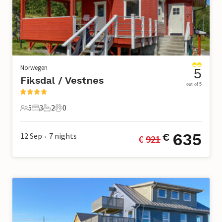
Norwegen
5
Fiksdal / Vestnes
out of 5
5
3
2
0
5 Gäste
3 Schlafzimmer
2 Badezimmer
0 Haustiere
635
12 Sep
7
nights
€
€ 
921
•