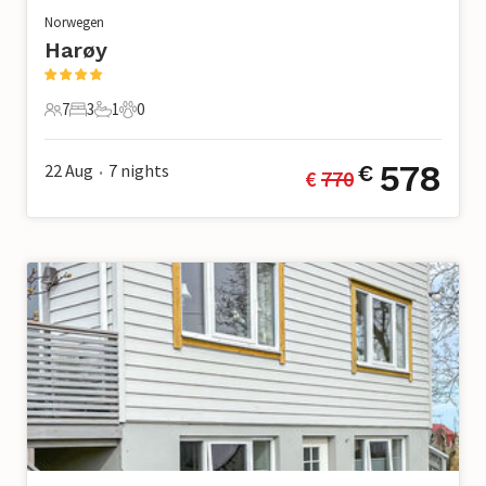
Norwegen
Harøy
7
3
1
0
7 Gäste
3 Schlafzimmer
1 Badezimmer
0 Haustiere
578
22 Aug
7
nights
€
€ 
770
•