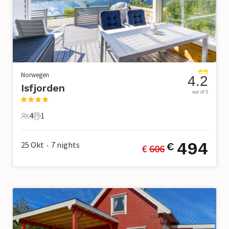
Norwegen
4.2
Isfjorden
out of 5
4
1
4 Gäste
1 Haustier
494
25 Okt
7
nights
€
€ 
606
•