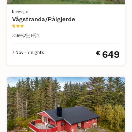
Norwegen
Vågstranda/Pålgjerde
6
2
1
2
6 Gäste
2 Schlafzimmer
1 Badezimmer
2 Haustiere
649
7 Nov
7
nights
€
•