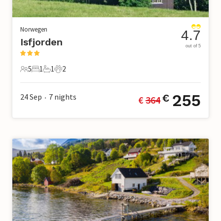
Norwegen
4.7
Isfjorden
out of 5
5
1
1
2
5 Gäste
1 Schlafzimmer
1 Badezimmer
2 Haustiere
255
24 Sep
7
nights
€
€ 
364
•