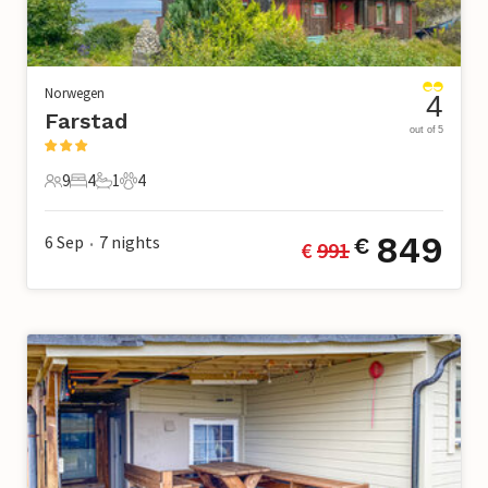
Norwegen
4
Farstad
out of 5
9
4
1
4
9 Gäste
4 Schlafzimmer
1 Badezimmer
4 Haustiere
849
6 Sep
7
nights
€
€ 
991
•