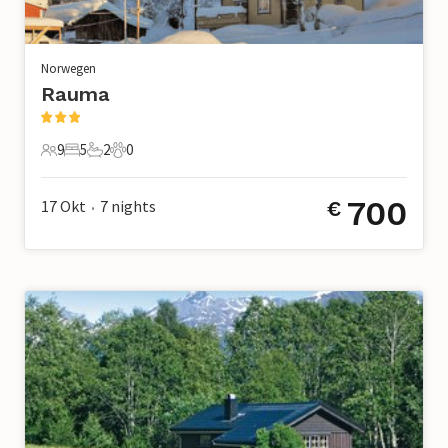
Norwegen
Rauma
9
5
2
0
9 Gäste
5 Schlafzimmer
2 Badezimmer
0 Haustiere
700
17 Okt
7
nights
€
•