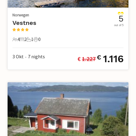
Norwegen
5
Vestnes
out of 5
4
2
1
0
4 Gäste
2 Schlafzimmer
1 Badezimmer
0 Haustiere
1.116
3 Okt
7
nights
€
€ 
1.227
•