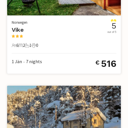
Norwegen
5
Vike
out of 5
6
2
1
0
6 Gäste
2 Schlafzimmer
1 Badezimmer
0 Haustiere
516
1 Jän
7
nights
€
•