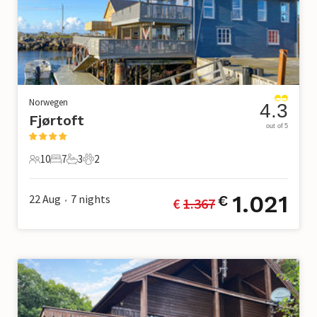
Norwegen
4.3
Fjørtoft
out of 5
10
7
3
2
10 Gäste
7 Schlafzimmer
3 Badezimmer
2 Haustiere
1.021
22 Aug
7
nights
€
€ 
1.367
•