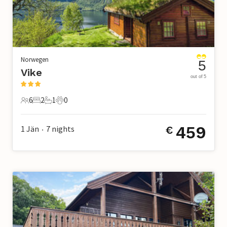
Norwegen
5
Vike
out of 5
6
2
1
0
6 Gäste
2 Schlafzimmer
1 Badezimmer
0 Haustiere
459
1 Jän
7
nights
€
•