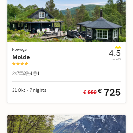
Norwegen
4.5
Molde
out of 5
7
3
1
1
7 Gäste
3 Schlafzimmer
1 Badezimmer
1 Haustier
725
31 Okt
7
nights
€
€ 
880
•