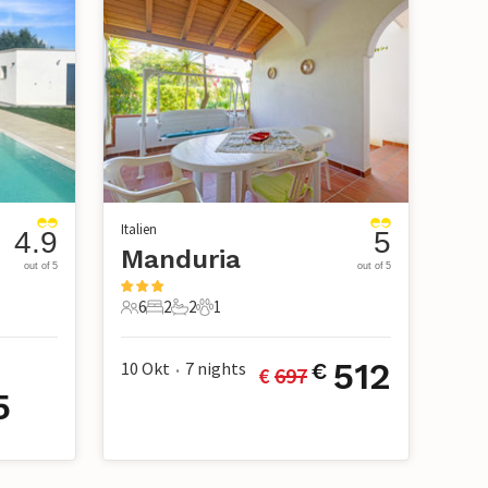
Italien
4.9
5
Manduria
out of 5
out of 5
6
2
2
1
6 Gäste
2 Schlafzimmer
2 Badezimmer
1 Haustier
512
10 Okt
7
nights
€
€ 
697
•
5