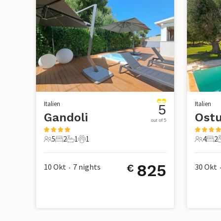
Italien
Italien
5
Gandoli
Ostu
out of 5
5
2
1
1
4
2
5 Gäste
2 Schlafzimmer
1 Badezimmer
1 Haustier
4 Gäste
2 S
825
10 Okt
7
nights
30 Okt
€
•