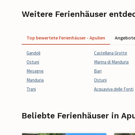
Weitere Ferienhäuser entde
Top bewertete Ferienhäuser - Apulien
Angebote 
Gandoli
Castellana Grotte
Ostuni
Marina di Manduria
Mesagne
Bari
Manduria
Ostuni
Trani
Acquaviva delle Fonti
Beliebte Ferienhäuser in Ap