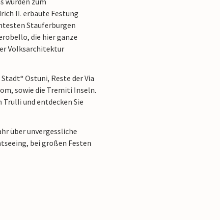
ns wurden zum
rich II. erbaute Festung
anntesten Stauferburgen
erobello, die hier ganze
er Volksarchitektur
Stadt“ Ostuni, Reste der Via
om, sowie die Tremiti Inseln.
 Trulli und entdecken Sie
ahr über unvergessliche
htseeing, bei großen Festen