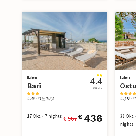
Italien
Italien
4.4
Bari
Ostu
out of 5
6
3
2
1
15
7
6 Gäste
3 Schlafzimmer
2 Badezimmer
1 Haustier
15 Gäst
7 
436
17 Okt
7
nights
31 Okt
€
€ 
567
•
nights