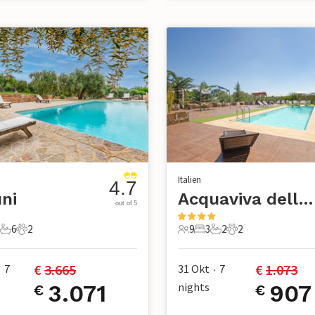
Italien
4.7
ni
Acquaviva delle Fonti
out of 5
6
2
9
3
2
2
e
Schlafzimmer
6 Badezimmer
2 Haustiere
9 Gäste
3 Schlafzimmer
2 Badezimmer
2 Haustiere
€ 
3.665
€ 
1.073
7
31 Okt
7
•
•
3.071
nights
907
€
€