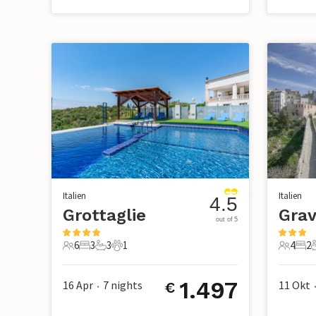
Italien
Italien
4.5
Grottaglie
Grav
out of 5
6
3
3
1
4
2
6 Gäste
3 Schlafzimmer
3 Badezimmer
1 Haustier
4 Gäste
2 S
1.497
16 Apr
7
nights
11 Okt
€
•