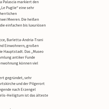
a Palascia markiert den
„Le Puglie“ eine sehr
herrlichen
zwei Meeren. Die heißen
ie einfachen bis luxuriösen
ecce, Barletta-Andria-Trani
send Einwohnern, großen
ie Hauptstadt. Das „Museo
mmlung antiker Funde
rienwohnung können viel
ert gegründet, sehr
rtskirche und der Pilgerort
Legende nach Erzengel
lis-Heiligtum ist das älteste