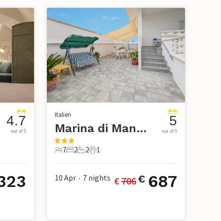
Italien
4.7
5
e
Marina di Manduria
out of 5
out of 5
7
2
2
1
7 Gäste
2 Schlafzimmer
2 Badezimmer
1 Haustier
323
687
10 Apr
7
nights
€
€ 
706
•