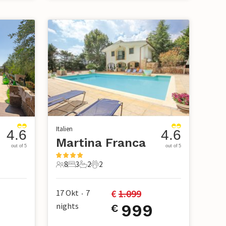
Italien
4.6
4.6
Martina Franca
out of 5
out of 5
8
3
2
2
8 Gäste
3 Schlafzimmer
2 Badezimmer
2 Haustiere
€ 
1.099
17 Okt
7
•
nights
999
€