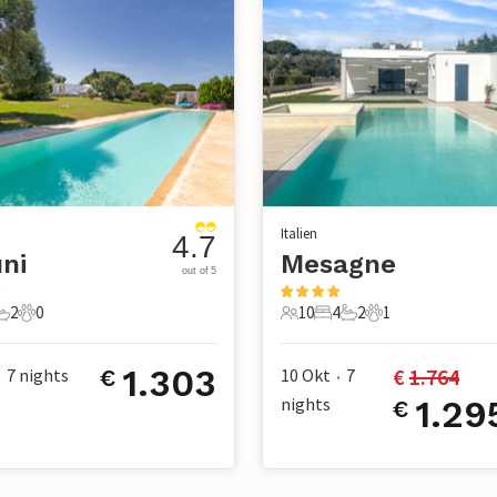
Italien
4.7
ni
Mesagne
out of 5
2
0
10
4
2
1
chlafzimmer
2 Badezimmer
0 Haustiere
10 Gäste
4 Schlafzimmer
2 Badezimmer
1 Haustier
1.303
€ 
1.764
7
nights
10 Okt
7
€
•
•
nights
1.29
€