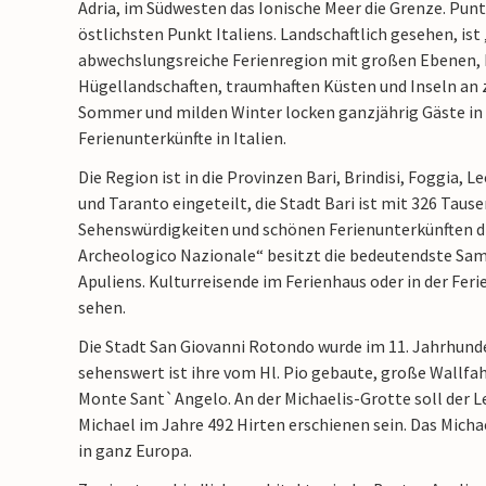
Adria, im Südwesten das Ionische Meer die Grenze. Punt
östlichsten Punkt Italiens. Landschaftlich gesehen, ist 
abwechslungsreiche Ferienregion mit großen Ebenen, 
Hügellandschaften, traumhaften Küsten und Inseln an 
Sommer und milden Winter locken ganzjährig Gäste in d
Ferienunterkünfte in Italien.
Die Region ist in die Provinzen Bari, Brindisi, Foggia, L
und Taranto eingeteilt, die Stadt Bari ist mit 326 Tau
Sehenswürdigkeiten und schönen Ferienunterkünften d
Archeologico Nazionale“ besitzt die bedeutendste Sa
Apuliens. Kulturreisende im Ferienhaus oder in der Fe
sehen.
Die Stadt San Giovanni Rotondo wurde im 11. Jahrhund
sehenswert ist ihre vom Hl. Pio gebaute, große Wallfah
Monte Sant
`
Angelo. An der Michaelis-Grotte soll der 
Michael im Jahre 492 Hirten erschienen sein. Das Michae
in ganz Europa.