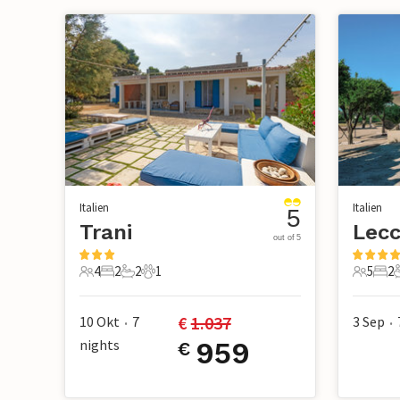
Italien
Italien
5
Trani
Lec
out of 5
4
2
2
1
5
2
4 Gäste
2 Schlafzimmer
2 Badezimmer
1 Haustier
5 Gäste
2 S
€ 
1.037
10 Okt
7
3 Sep
•
•
nights
959
€