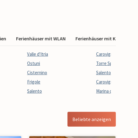
ien
Ferienhäuser mit WLAN
Ferienhäuser mit Klimaanlag
Valle d'Itria
Carovigno
Ostuni
Torre Specchia Rugge
Cisternino
Salento
Frigole
Carovigno
Salento
Marina di Lizzano
Beliebte anzeigen