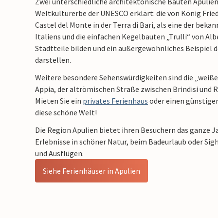
Zwei unterschiedliche architektonische Bauten Apulie
Weltkulturerbe der UNESCO erklärt: die von König Fried
Castel del Monte in der Terra di Bari, als eine der bek
Italiens und die einfachen Kegelbauten „Trulli“ von Alb
Stadtteile bilden und ein außergewöhnliches Beispiel d
darstellen.
Weitere besondere Sehenswürdigkeiten sind die „weiße 
Appia, der altrömischen Straße zwischen Brindisi und R
Mieten Sie ein
privates Ferienhaus
oder einen günstigen
diese schöne Welt!
Die Region Apulien bietet ihren Besuchern das ganze J
Erlebnisse in schöner Natur, beim Badeurlaub oder Sig
und Ausflügen.
Siehe Ferienhäuser in Apulien