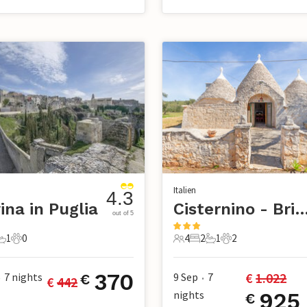
Italien
4.3
ina in Puglia
Cisternino - Brin
out of 5
1
0
4
2
1
2
chlafzimmer
1 Badezimmer
0 Haustiere
4 Gäste
2 Schlafzimmer
1 Badezimmer
2 Haustiere
370
€ 
1.022
7
nights
9 Sep
7
€
€ 
442
•
•
nights
925
€