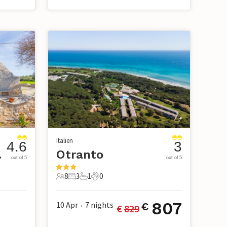
Italien
4.6
3
disi
Otranto
out of 5
out of 5
8
3
1
0
8 Gäste
3 Schlafzimmer
1 Badezimmer
0 Haustiere
807
10 Apr
7
nights
€
€ 
829
•