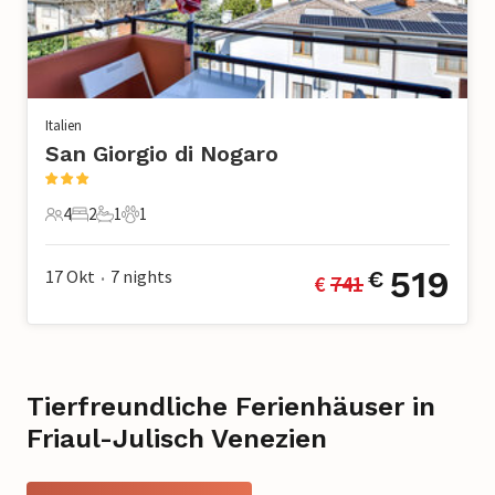
Italien
San Giorgio di Nogaro
4
2
1
1
4 Gäste
2 Schlafzimmer
1 Badezimmer
1 Haustier
519
17 Okt
7
nights
€
€ 
741
•
Tierfreundliche Ferienhäuser in
Friaul-Julisch Venezien