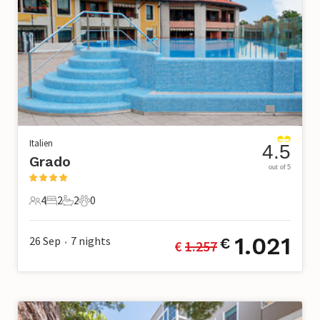
Italien
4.5
Grado
out of 5
4
2
2
0
4 Gäste
2 Schlafzimmer
2 Badezimmer
0 Haustiere
1.021
26 Sep
7
nights
€
€ 
1.257
•