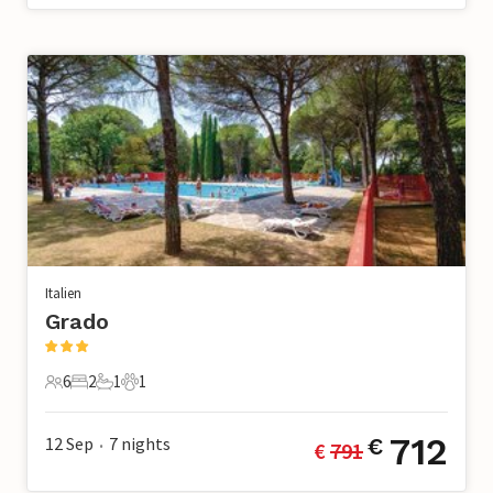
Italien
Grado
6
2
1
1
6 Gäste
2 Schlafzimmer
1 Badezimmer
1 Haustier
712
12 Sep
7
nights
€
€ 
791
•