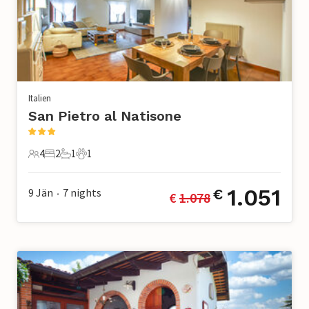
Italien
San Pietro al Natisone
4
2
1
1
4 Gäste
2 Schlafzimmer
1 Badezimmer
1 Haustier
1.051
9 Jän
7
nights
€
€ 
1.078
•