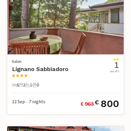
Italien
1
Lignano Sabbiadoro
out of 5
6
3
1
0
6 Gäste
3 Schlafzimmer
1 Badezimmer
0 Haustiere
800
12 Sep
7
nights
€
€ 
963
•