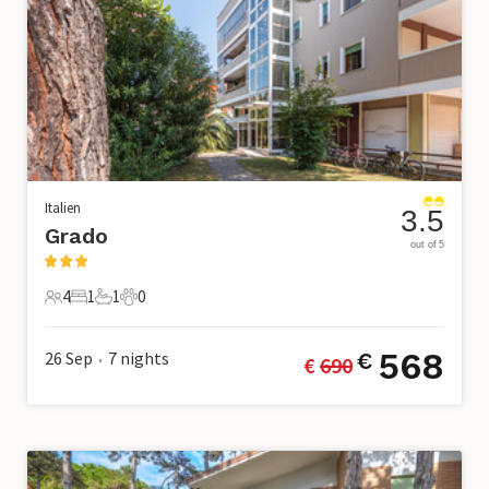
Italien
3.5
Grado
out of 5
4
1
1
0
4 Gäste
1 Schlafzimmer
1 Badezimmer
0 Haustiere
568
26 Sep
7
nights
€
€ 
690
•