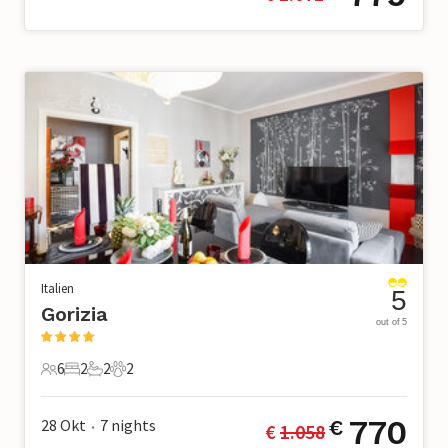
Italien
5
Gorizia
out of 5
6
2
2
2
6 Gäste
2 Schlafzimmer
2 Badezimmer
2 Haustiere
770
28 Okt
7
nights
€
€ 
1.058
•