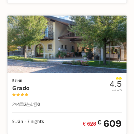
Italien
4.5
Grado
out of 5
4
2
1
0
4 Gäste
2 Schlafzimmer
1 Badezimmer
0 Haustiere
609
9 Jän
7
nights
€
€ 
628
•