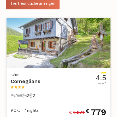
Tierfreundliche anzeigen
Italien
4.5
Comeglians
out of 5
7
3
2
2
7 Gäste
3 Schlafzimmer
2 Badezimmer
2 Haustiere
779
9 Okt
7
nights
€
€ 
1.071
•