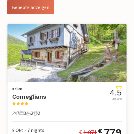
Beliebte anzeigen
Italien
4.5
Comeglians
out of 5
7
3
2
2
7 Gäste
3 Schlafzimmer
2 Badezimmer
2 Haustiere
779
9 Okt
7
nights
€
€ 
1.071
•