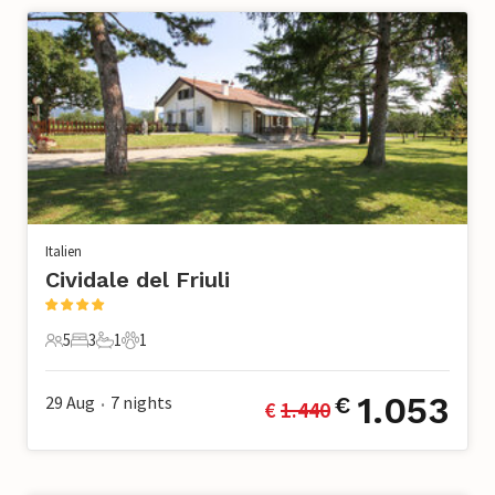
Italien
Cividale del Friuli
5
3
1
1
5 Gäste
3 Schlafzimmer
1 Badezimmer
1 Haustier
1.053
29 Aug
7
nights
€
€ 
1.440
•