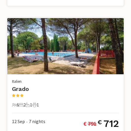
Italien
Grado
6
2
1
1
6 Gäste
2 Schlafzimmer
1 Badezimmer
1 Haustier
712
12 Sep
7
nights
€
€ 
791
•