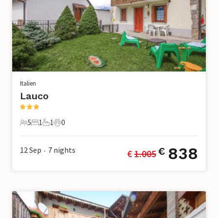
Italien
Lauco
5
1
1
0
5 Gäste
1 Schlafzimmer
1 Badezimmer
0 Haustiere
838
12 Sep
7
nights
€
€ 
1.005
•