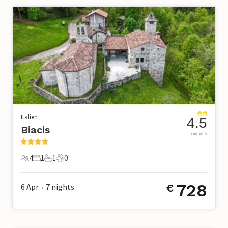
Italien
4.5
Biacis
out of 5
4
1
1
0
4 Gäste
1 Schlafzimmer
1 Badezimmer
0 Haustiere
728
6 Apr
7
nights
€
•