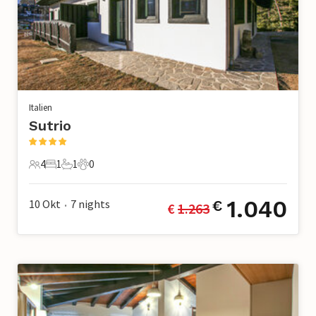
Italien
Sutrio
4
1
1
0
4 Gäste
1 Schlafzimmer
1 Badezimmer
0 Haustiere
1.040
10 Okt
7
nights
€
€ 
1.263
•