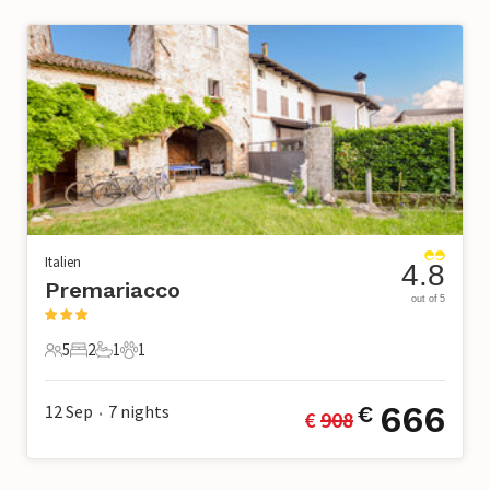
Italien
4.8
Premariacco
out of 5
5
2
1
1
5 Gäste
2 Schlafzimmer
1 Badezimmer
1 Haustier
666
12 Sep
7
nights
€
€ 
908
•