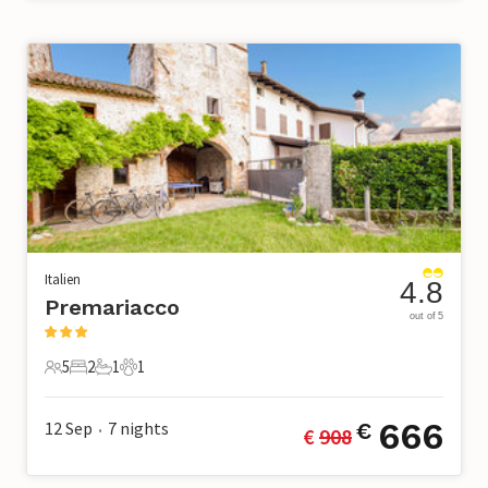
Italien
4.8
Premariacco
out of 5
5
2
1
1
5 Gäste
2 Schlafzimmer
1 Badezimmer
1 Haustier
666
12 Sep
7
nights
€
€ 
908
•