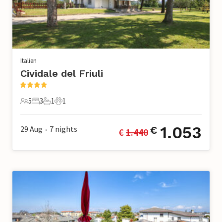
Italien
Cividale del Friuli
5
3
1
1
5 Gäste
3 Schlafzimmer
1 Badezimmer
1 Haustier
1.053
29 Aug
7
nights
€
€ 
1.440
•