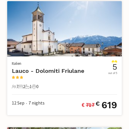
Italien
5
Lauco - Dolomiti Friulane
out of 5
7
2
1
0
7 Gäste
2 Schlafzimmer
1 Badezimmer
0 Haustiere
619
12 Sep
7
nights
€
€ 
717
•