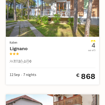
Italien
4
Lignano
out of 5
7
3
1
0
7 Gäste
3 Schlafzimmer
1 Badezimmer
0 Haustiere
868
12 Sep
7
nights
€
•