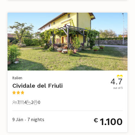
Italien
4.7
Cividale del Friuli
out of 5
7
4
2
0
7 Gäste
4 Schlafzimmer
2 Badezimmer
0 Haustiere
1.100
9 Jän
7
nights
€
•