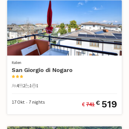
Italien
San Giorgio di Nogaro
4
2
1
1
4 Gäste
2 Schlafzimmer
1 Badezimmer
1 Haustier
519
17 Okt
7
nights
€
€ 
741
•