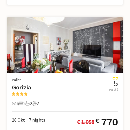
Italien
5
Gorizia
out of 5
6
2
2
2
6 Gäste
2 Schlafzimmer
2 Badezimmer
2 Haustiere
770
28 Okt
7
nights
€
€ 
1.058
•