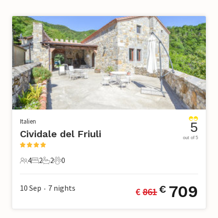
Italien
5
Cividale del Friuli
out of 5
4
2
2
0
4 Gäste
2 Schlafzimmer
2 Badezimmer
0 Haustiere
709
10 Sep
7
nights
€
€ 
861
•