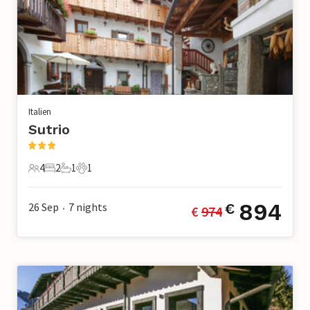
Italien
Sutrio
4
2
1
1
4 Gäste
2 Schlafzimmer
1 Badezimmer
1 Haustier
894
26 Sep
7
nights
€
€ 
974
•