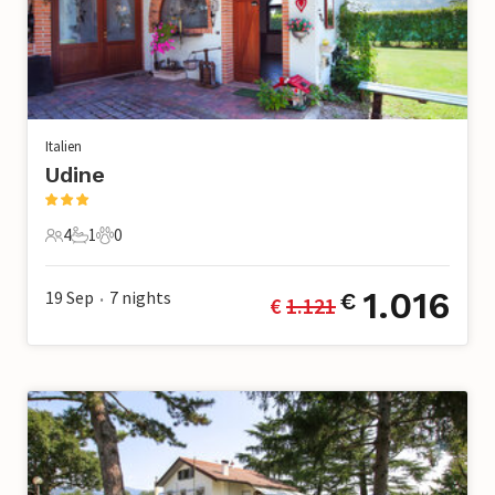
Italien
Udine
4
1
0
4 Gäste
1 Badezimmer
0 Haustiere
1.016
19 Sep
7
nights
€
€ 
1.121
•