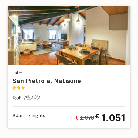
Italien
San Pietro al Natisone
4
2
1
1
4 Gäste
2 Schlafzimmer
1 Badezimmer
1 Haustier
1.051
9 Jän
7
nights
€
€ 
1.078
•