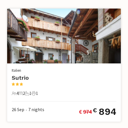
Italien
Sutrio
4
2
1
1
4 Gäste
2 Schlafzimmer
1 Badezimmer
1 Haustier
894
26 Sep
7
nights
€
€ 
974
•