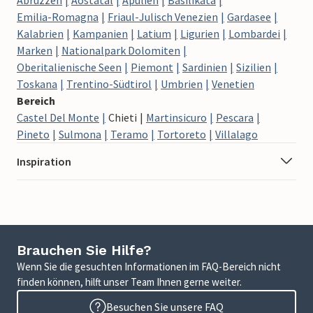
Emilia-Romagna
Friaul-Julisch Venezien
Gardasee
Kalabrien
Kampanien
Latium
Ligurien
Lombardei
Marken
Nationalpark Dolomiten
Oberitalienische Seen
Piemont
Sardinien
Sizilien
Toskana
Trentino-Südtirol
Umbrien
Venetien
Bereich
Castel Del Monte
Chieti
Martinsicuro
Pescara
Pineto
Sulmona
Teramo
Tortoreto
Villalago
Inspiration
Brauchen Sie Hilfe?
Wenn Sie die gesuchten Informationen im FAQ-Bereich nicht
finden können, hilft unser Team Ihnen gerne weiter.
Besuchen Sie unsere FAQ