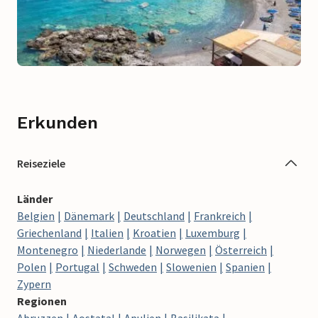
Erkunden
Reiseziele
Länder
Belgien
Dänemark
Deutschland
Frankreich
Griechenland
Italien
Kroatien
Luxemburg
Montenegro
Niederlande
Norwegen
Österreich
Polen
Portugal
Schweden
Slowenien
Spanien
Zypern
Regionen
Abruzzen
Aostatal
Apulien
Basilikata