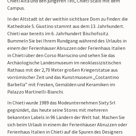
Chieti Alta und den jüngeren Teil, Chieti Scalo mit dem
Campus.
In der Altstadt ist der weithin sichtbare Dom zu finden: die
Kathedrale S. Giustino stammt aus dem 13. Jahrhundert.
Chieti war bereits im 6. Jahrhundert Bischofssitz.
Bummeln Sie bei Ihrem Rundgang während des Urlaubs in
einem der Ferienhäuser Abruzzen oder Ferienhaus Italien
in Chieti über den Corso Marrucino und sehen Sie das
Archäologische Landesmuseum im neoklassizistischen
Rathaus mit der 2,70 Meter großen Kriegerstatue aus
vorrömischer Zeit und das Kunstmuseum „Costantino
Barbella” mit Fresken, Gemälden und Keramiken im
Palazzo Martinelli-Bianchi.
In Chieti wurde 1989 das Modeunternehmen Sixty Srl
gegründet, das heute seine Stores mit mehreren
bekannten Labels in 96 Ländern der Welt hat. Machen Sie
sich beim Urlaub in einem der Ferienhäuser Abruzzen oder
Ferienhaus Italien in Chieti auf die Spuren des Designers