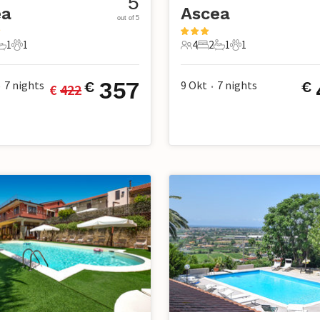
5
ea
Ascea
out of 5
1
1
4
2
1
1
chlafzimmer
1 Badezimmer
1 Haustier
4 Gäste
2 Schlafzimmer
1 Badezimmer
1 Haustier
357
7
nights
9 Okt
7
nights
€
€
€ 
422
•
•