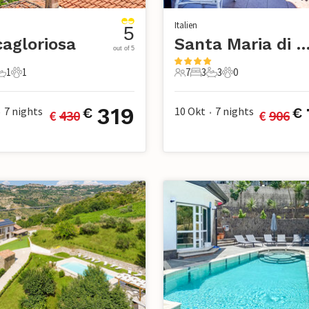
Italien
5
agloriosa
Santa Maria di Castella
out of 5
1
1
7
3
3
0
chlafzimmer
1 Badezimmer
1 Haustier
7 Gäste
3 Schlafzimmer
3 Badezimmer
0 Haustiere
319
7
nights
10 Okt
7
nights
€
€
€ 
430
€ 
906
•
•