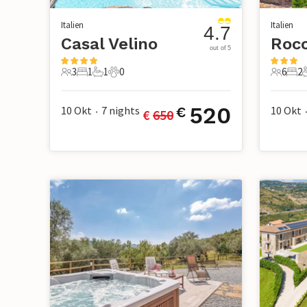
Italien
Italien
4.7
Casal Velino
Rocc
out of 5
3
1
1
0
6
2
3 Gäste
1 Schlafzimmer
1 Badezimmer
0 Haustiere
6 Gäste
2 S
520
10 Okt
7
nights
10 Okt
€
€ 
650
•