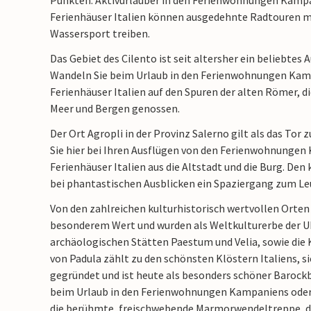
Punkten. Aktivurlauber in den Ferienwohnungen Kampa
Ferienhäuser Italien können ausgedehnte Radtouren ma
Wassersport treiben.
Das Gebiet des Cilento ist seit altersher ein beliebtes 
Wandeln Sie beim Urlaub in den Ferienwohnungen Kamp
Ferienhäuser Italien auf den Spuren der alten Römer, 
Meer und Bergen genossen.
Der Ort Agropli in der Provinz Salerno gilt als das Tor
Sie hier bei Ihren Ausflügen von den Ferienwohnungen
Ferienhäuser Italien aus die Altstadt und die Burg. Den
bei phantastischen Ausblicken ein Spaziergang zum L
Von den zahlreichen kulturhistorisch wertvollen Orten
besonderem Wert und wurden als Weltkulturerbe der U
archäologischen Stätten Paestum und Velia, sowie die 
von Padula zählt zu den schönsten Klöstern Italiens, s
gegründet und ist heute als besonders schöner Barockb
beim Urlaub in den Ferienwohnungen Kampaniens oder i
die berühmte, freischwebende Marmorwendeltreppe, di