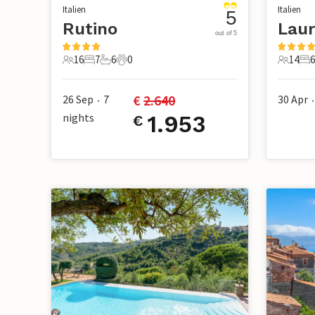
Italien
Italien
5
Rutino
out of 5
16
7
6
0
14
6
16 Gäste
7 Schlafzimmer
6 Badezimmer
0 Haustiere
14 Gäst
6 
€ 
2.640
26 Sep
7
30 Apr
•
•
nights
1.953
€