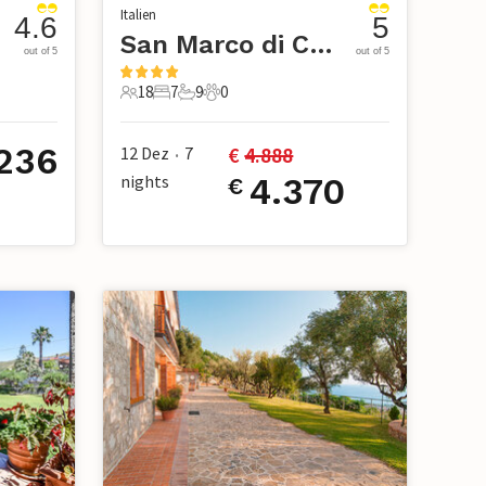
Italien
4.6
5
San Marco di Castellabate
out of 5
out of 5
18
7
9
0
18 Gäste
7 Schlafzimmer
9 Badezimmer
0 Haustiere
236
€ 
4.888
12 Dez
7
•
nights
4.370
€