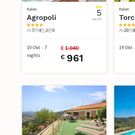
Italien
Italien
5
Agropoli
Torc
out of 5
7
4
2
0
20
8
7 Gäste
4 Schlafzimmer
2 Badezimmer
0 Haustiere
20 Gäst
8 
€ 
1.040
10 Okt
7
19 Okt
•
nights
961
€