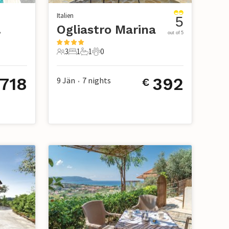
Italien
5
nto
Ogliastro Marina
out of 5
3
1
1
0
3 Gäste
1 Schlafzimmer
1 Badezimmer
0 Haustiere
.718
392
9 Jän
7
nights
€
•