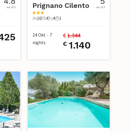
4.8
5
Prignano Cilento
out of 5
out of 5
10
4
4
1
10 Gäste
4 Schlafzimmer
4 Badezimmer
1 Haustier
425
€ 
1.344
24 Okt
7
•
nights
1.140
€