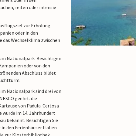
niens oder in den
chen, reiten oder intensiv
Ausflugsziel zur Erholung.
anien oder in den
die das Wechselklima zwischen
 zum Nationalpark. Besichtigen
 Kampanien oder von den
 krönenden Abschluss bildet
euchtturm.
 im Nationalpark sind drei von
NESCO geehrt: die
Kartause von Padula. Certosa
ie wurde im 14. Jahrhundert
au bekannt. Besichtigen Sie
n den Ferienhäuser Italien
e zur Klosterbibliothek