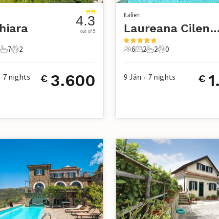
Italien
4.3
hiara
Laureana Cile
out of 5
7
2
6
2
2
0
e
Schlafzimmer
7 Badezimmer
2 Haustiere
6 Gäste
2 Schlafzimmer
2 Badezimmer
0 Haustiere
3.600
1
7
nights
9 Jän
7
nights
€
€
•
•