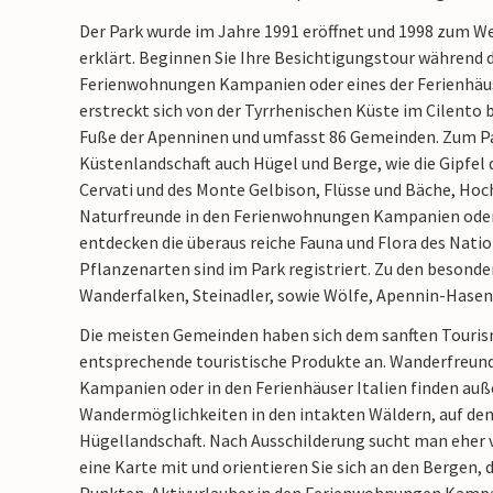
Der Park wurde im Jahre 1991 eröffnet und 1998 zum 
erklärt. Beginnen Sie Ihre Besichtigungstour während d
Ferienwohnungen Kampanien oder eines der Ferienhäuse
erstreckt sich von der Tyrrhenischen Küste im Cilento 
Fuße der Apenninen und umfasst 86 Gemeinden. Zum P
Küstenlandschaft auch Hügel und Berge, wie die Gipfel
Cervati und des Monte Gelbison, Flüsse und Bäche, Ho
Naturfreunde in den Ferienwohnungen Kampanien oder
entdecken die überaus reiche Fauna und Flora des Natio
Pflanzenarten sind im Park registriert. Zu den besond
Wanderfalken, Steinadler, sowie Wölfe, Apennin-Hasen
Die meisten Gemeinden haben sich dem sanften Touris
entsprechende touristische Produkte an. Wanderfreun
Kampanien oder in den Ferienhäuser Italien finden au
Wandermöglichkeiten in den intakten Wäldern, auf de
Hügellandschaft. Nach Ausschilderung sucht man eher 
eine Karte mit und orientieren Sie sich an den Bergen