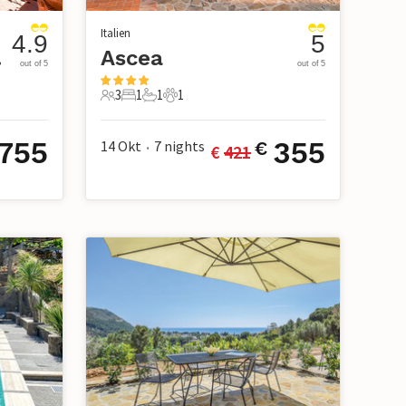
Italien
4.9
5
bate
Ascea
out of 5
out of 5
3
1
1
1
3 Gäste
1 Schlafzimmer
1 Badezimmer
1 Haustier
755
355
14 Okt
7
nights
€
€ 
421
•