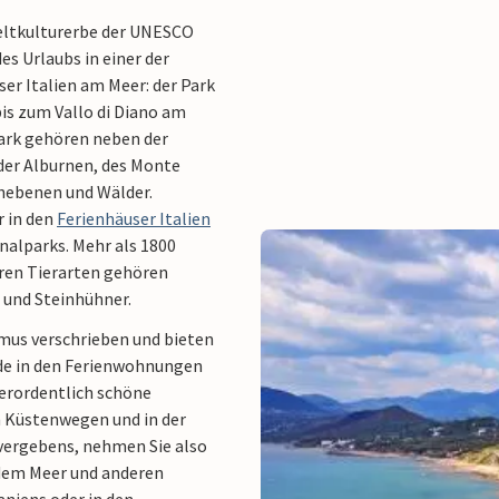
Weltkulturerbe der UNESCO
es Urlaubs in einer der
r Italien am Meer: der Park
bis zum Vallo di Diano am
ark gehören neben der
 der Alburnen, des Monte
chebenen und Wälder.
 in den
Ferienhäuser Italien
nalparks. Mehr als 1800
eren Tierarten gehören
 und Steinhühner.
mus verschrieben und bieten
de in den Ferienwohnungen
ßerordentlich schöne
n Küstenwegen und in der
vergebens, nehmen Sie also
, dem Meer und anderen