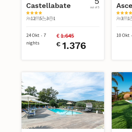
5
Castellabate
Asc
out of 5
12
5
3
1
3
1
12 Gäste
5 Schlafzimmer
3 Badezimmer
1 Haustier
3 Gäste
1 S
€ 
1.645
24 Okt
7
10 Okt
•
nights
1.376
€