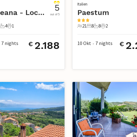
Italien
5
Laureana - Loc. Matonti
Paestum
out of 5
4
1
21
8
8
2
e
Schlafzimmer
4 Badezimmer
1 Haustier
21 Gäste
8 Schlafzimmer
8 Badezimmer
2 Haustiere
2.188
2.
7
nights
10 Okt
7
nights
€
€
•