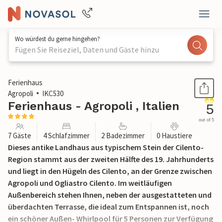
Wo würdest du gerne hingehen?
Fügen Sie Reiseziel, Daten und Gäste hinzu
1 / 26
Ferienhaus
Agropoli
IKC530
Ferienhaus - Agropoli , Italien
5
out of 5
7 Gäste
4 Schlafzimmer
2 Badezimmer
0 Haustiere
Dieses antike Landhaus aus typischem Stein der Cilento-
Region stammt aus der zweiten Hälfte des 19. Jahrhunderts
und liegt in den Hügeln des Cilento, an der Grenze zwischen
Agropoli und Ogliastro Cilento. Im weitläufigen
Außenbereich stehen Ihnen, neben der ausgestatteten und
überdachten Terrasse, die ideal zum Entspannen ist, noch
ein schöner Außen- Whirlpool für 5 Personen zur Verfügung