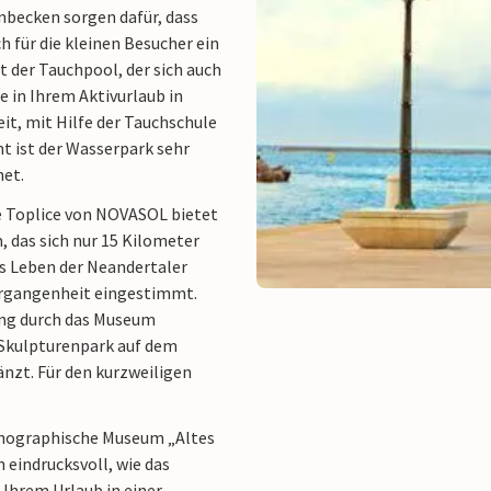
nbecken sorgen dafür, dass
 für die kleinen Besucher ein
t der Tauchpool, der sich auch
 in Ihrem Aktivurlaub in
it, mit Hilfe der Tauchschule
t ist der Wasserpark sehr
net.
ke Toplice von NOVASOL bietet
 das sich nur 15 Kilometer
as Leben der Neandertaler
Vergangenheit eingestimmt.
ang durch das Museum
 Skulpturenpark auf dem
änzt. Für den kurzweiligen
thnographische Museum „Altes
 eindrucksvoll, wie das
 Ihrem Urlaub in einer