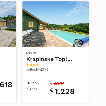
Kroatien
Krapinske Toplice - Klokovec
6
3
2
2
6 Gäste
3 Schlafzimmer
2 Badezimmer
2 Haustiere
.618
€ 
2.047
26 Sep
7
•
nights
1.228
€