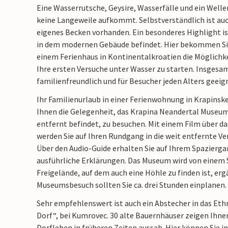
Eine Wasserrutsche, Geysire, Wasserfälle und ein Welle
keine Langeweile aufkommt. Selbstverständlich ist auch
eigenes Becken vorhanden. Ein besonderes Highlight is
in dem modernen Gebäude befindet. Hier bekommen Sie
einem Ferienhaus in Kontinentalkroatien die Möglichke
Ihre ersten Versuche unter Wasser zu starten. Insgesam
familienfreundlich und für Besucher jeden Alters geeig
Ihr Familienurlaub in einer Ferienwohnung in Krapins
Ihnen die Gelegenheit, das Krapina Neandertal Museum,
entfernt befindet, zu besuchen. Mit einem Film über d
werden Sie auf Ihren Rundgang in die weit entfernte 
Über den Audio-Guide erhalten Sie auf Ihrem Spazierg
ausführliche Erklärungen. Das Museum wird von einem
Freigelände, auf dem auch eine Höhle zu finden ist, erg
Museumsbesuch sollten Sie ca. drei Stunden einplanen.
Sehr empfehlenswert ist auch ein Abstecher in das E
Dorf“, bei Kumrovec. 30 alte Bauernhäuser zeigen Ihnen
Dorfleben in früheren Zeiten aussah. Hier können Sie in