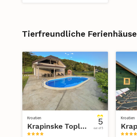
Tierfreundliche Ferienhäuse
Kroatien
Kroatien
5
Krapinske Toplice - Klokovec
out of 5