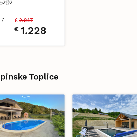
2
2
chlafzimmer
2 Badezimmer
2 Haustiere
€ 
2.047
7
1.228
€
apinske Toplice