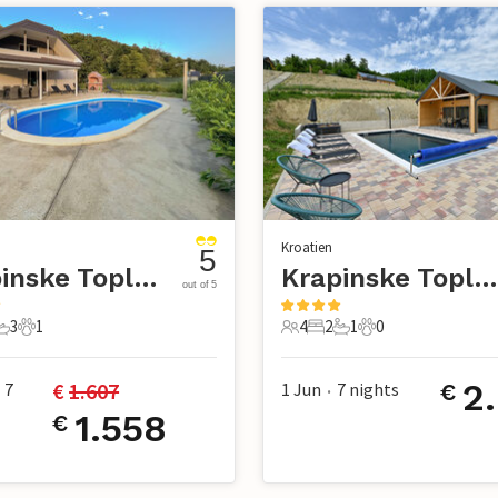
Kroatien
5
Krapinske Toplice - Klokovec
Krapinske Toplice - Klokovec
out of 5
3
1
4
2
1
0
chlafzimmer
3 Badezimmer
1 Haustier
4 Gäste
2 Schlafzimmer
1 Badezimmer
0 Haustiere
2
€ 
1.607
7
1 Jun
7
nights
€
•
1.558
€