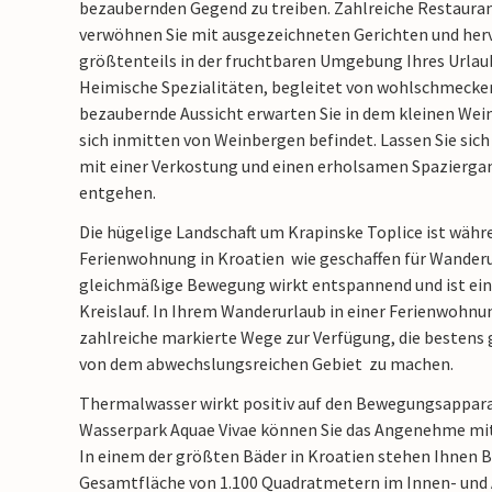
bezaubernden Gegend zu treiben. Zahlreiche Restaura
verwöhnen Sie mit ausgezeichneten Gerichten und her
größtenteils in der fruchtbaren Umgebung Ihres Urla
Heimische Spezialitäten, begleitet von wohlschmecke
bezaubernde Aussicht erwarten Sie in dem kleinen Wei
sich inmitten von Weinbergen befindet. Lassen Sie sich
mit einer Verkostung und einen erholsamen Spaziergan
entgehen.
Die hügelige Landschaft um Krapinske Toplice ist währe
Ferienwohnung in Kroatien wie geschaffen für Wander
gleichmäßige Bewegung wirkt entspannend und ist ein
Kreislauf. In Ihrem Wanderurlaub in einer Ferienwohnu
zahlreiche markierte Wege zur Verfügung, die bestens g
von dem abwechslungsreichen Gebiet zu machen.
Thermalwasser wirkt positiv auf den Bewegungsappara
Wasserpark Aquae Vivae können Sie das Angenehme mit
In einem der größten Bäder in Kroatien stehen Ihnen B
Gesamtfläche von 1.100 Quadratmetern im Innen- und 