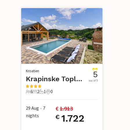
Kroatien
5
Krapinske Toplice - Klokovec
out of 5
6
2
1
0
6 Gäste
2 Schlafzimmer
1 Badezimmer
0 Haustiere
€ 
1.913
29 Aug
7
•
nights
1.722
€