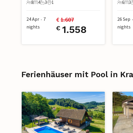
8
4
3
1
6
3
8 Gäste
4 Schlafzimmer
3 Badezimmer
1 Haustier
6 Gäste
3 S
€ 
1.607
24 Apr
7
26 Sep
•
•
nights
1.558
nights
€
Ferienhäuser mit Pool in Kr