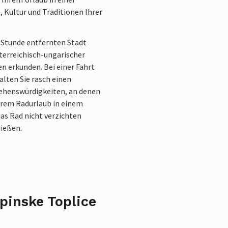
 Kultur und Traditionen Ihrer
e Stunde entfernten Stadt
terreichisch-ungarischer
en erkunden. Bei einer Fahrt
lten Sie rasch einen
 Sehenswürdigkeiten, an denen
Ihrem Radurlaub in einem
as Rad nicht verzichten
ließen.
apinske Toplice