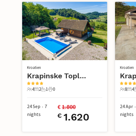
Kroatien
Kroatien
Krapinske Toplice-Erpenja
4
2
1
0
8
4
4 Gäste
2 Schlafzimmer
1 Badezimmer
0 Haustiere
8 Gäste
4 S
€ 
1.800
24 Sep
7
24 Apr
•
•
nights
1.620
nights
€