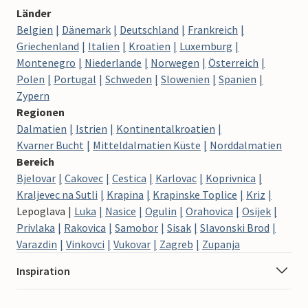
Länder
Belgien
Dänemark
Deutschland
Frankreich
Griechenland
Italien
Kroatien
Luxemburg
Montenegro
Niederlande
Norwegen
Österreich
Polen
Portugal
Schweden
Slowenien
Spanien
Zypern
Regionen
Dalmatien
Istrien
Kontinentalkroatien
Kvarner Bucht
Mitteldalmatien Küste
Norddalmatien
Bereich
Bjelovar
Cakovec
Cestica
Karlovac
Koprivnica
Kraljevec na Sutli
Krapina
Krapinske Toplice
Kriz
Lepoglava
Luka
Nasice
Ogulin
Orahovica
Osijek
Privlaka
Rakovica
Samobor
Sisak
Slavonski Brod
Varazdin
Vinkovci
Vukovar
Zagreb
Zupanja
Inspiration