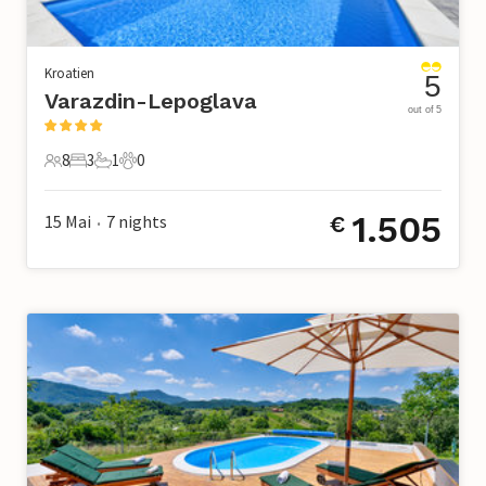
Kroatien
5
Varazdin-Lepoglava
out of 5
8
3
1
0
8 Gäste
3 Schlafzimmer
1 Badezimmer
0 Haustiere
1.505
15 Mai
7
nights
€
•