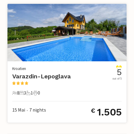
Kroatien
5
Varazdin-Lepoglava
out of 5
8
3
1
0
8 Gäste
3 Schlafzimmer
1 Badezimmer
0 Haustiere
1.505
15 Mai
7
nights
€
•