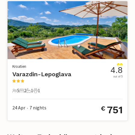
Kroatien
4.8
Varazdin-Lepoglava
out of 5
5
2
1
1
5 Gäste
2 Schlafzimmer
1 Badezimmer
1 Haustier
751
24 Apr
7
nights
€
•