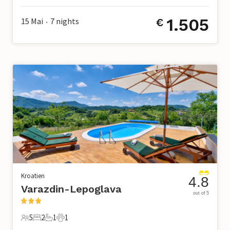
1.505
15 Mai
7
nights
€
•
Kroatien
4.8
Varazdin-Lepoglava
out of 5
5
2
1
1
5 Gäste
2 Schlafzimmer
1 Badezimmer
1 Haustier