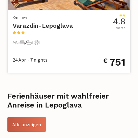
Kroatien
4.8
Varazdin-Lepoglava
out of 5
5
2
1
1
5 Gäste
2 Schlafzimmer
1 Badezimmer
1 Haustier
751
24 Apr
7
nights
€
•
Ferienhäuser mit wahlfreier
Anreise in Lepoglava
Alle anzeigen