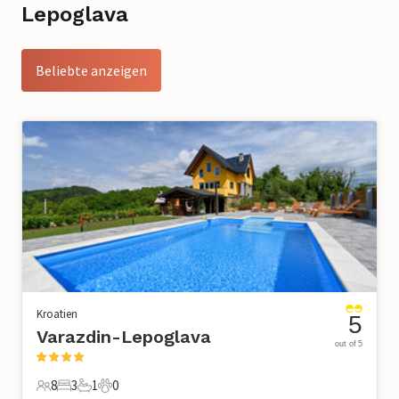
Lepoglava
Beliebte anzeigen
Kroatien
5
Varazdin-Lepoglava
out of 5
8
3
1
0
8 Gäste
3 Schlafzimmer
1 Badezimmer
0 Haustiere