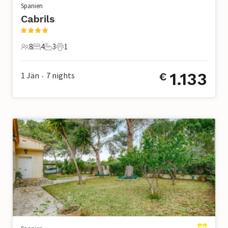
Spanien
Cabrils
8
4
3
1
8 Gäste
4 Schlafzimmer
3 Badezimmer
1 Haustier
1.133
1 Jän
7
nights
€
•