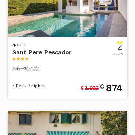
Spanien
4
Sant Pere Pescador
out of 5
6
3
1
1
6 Gäste
3 Schlafzimmer
1 Badezimmer
1 Haustier
874
5 Dez
7
nights
€
€ 
1.022
•