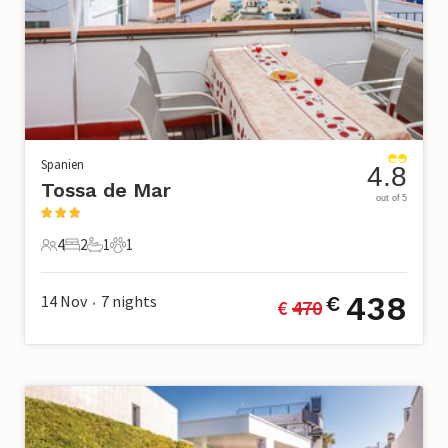
Spanien
4.8
Tossa de Mar
out of 5
4
2
1
1
4 Gäste
2 Schlafzimmer
1 Badezimmer
1 Haustier
438
14 Nov
7
nights
€
€ 
470
•