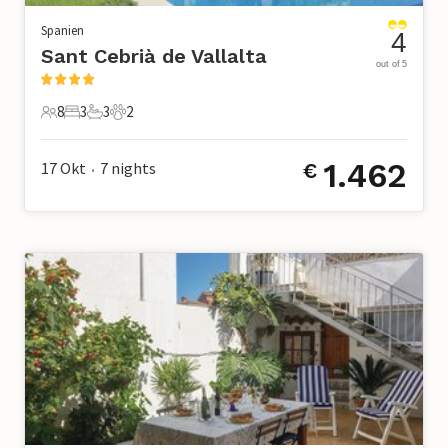
Spanien
4
Sant Cebrià de Vallalta
out of 5
8
3
3
2
8 Gäste
3 Schlafzimmer
3 Badezimmer
2 Haustiere
1.462
17 Okt
7
nights
€
•