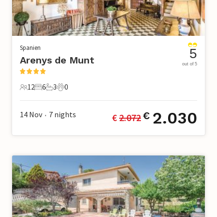
Spanien
5
Arenys de Munt
out of 5
12
6
3
0
12 Gäste
6 Schlafzimmer
3 Badezimmer
0 Haustiere
2.030
14 Nov
7
nights
€
€ 
2.072
•