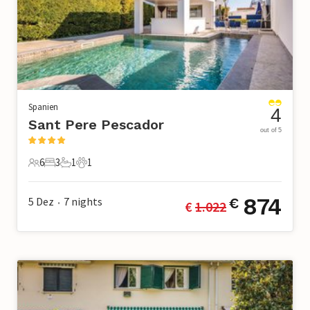
Spanien
4
Sant Pere Pescador
out of 5
6
3
1
1
6 Gäste
3 Schlafzimmer
1 Badezimmer
1 Haustier
874
5 Dez
7
nights
€
€ 
1.022
•