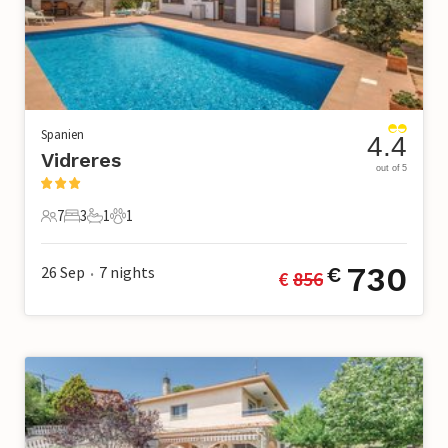
Spanien
4.4
Vidreres
out of 5
7
3
1
1
7 Gäste
3 Schlafzimmer
1 Badezimmer
1 Haustier
730
26 Sep
7
nights
€
€ 
856
•