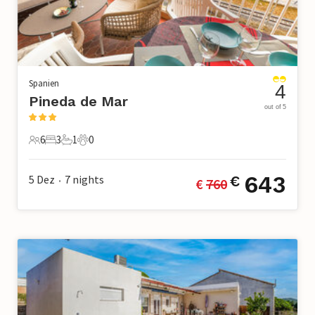
Spanien
4
Pineda de Mar
out of 5
6
3
1
0
6 Gäste
3 Schlafzimmer
1 Badezimmer
0 Haustiere
643
5 Dez
7
nights
€
€ 
760
•