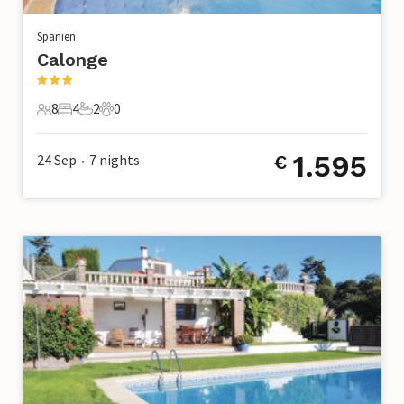
Spanien
Calonge
8
4
2
0
8 Gäste
4 Schlafzimmer
2 Badezimmer
0 Haustiere
1.595
24 Sep
7
nights
€
•