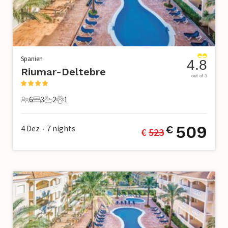
Spanien
4.8
Riumar-Deltebre
out of 5
6
3
2
1
6 Gäste
3 Schlafzimmer
2 Badezimmer
1 Haustier
509
4 Dez
7
nights
€
€ 
523
•