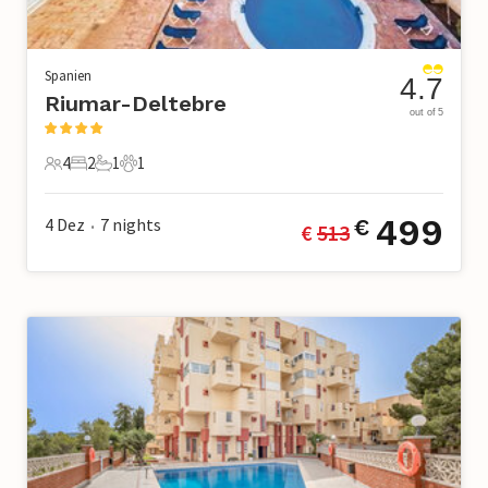
Spanien
4.7
Riumar-Deltebre
out of 5
4
2
1
1
4 Gäste
2 Schlafzimmer
1 Badezimmer
1 Haustier
499
4 Dez
7
nights
€
€ 
513
•