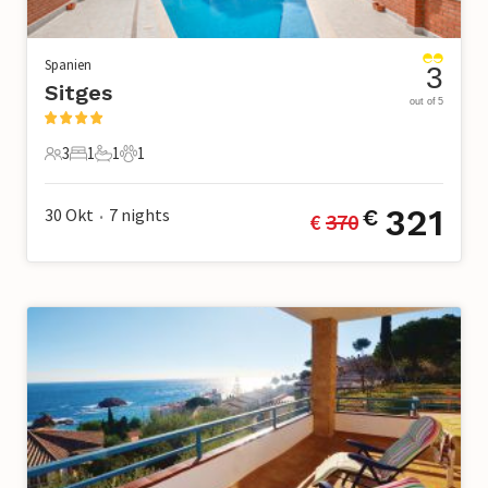
Spanien
3
Sitges
out of 5
3
1
1
1
3 Gäste
1 Schlafzimmer
1 Badezimmer
1 Haustier
321
30 Okt
7
nights
€
€ 
370
•