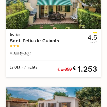
Spanien
4.5
Sant Feliu de Guixols
out of 5
8
4
3
1
8 Gäste
4 Schlafzimmer
3 Badezimmer
1 Haustier
1.253
17 Okt
7
nights
€
€ 
1.359
•