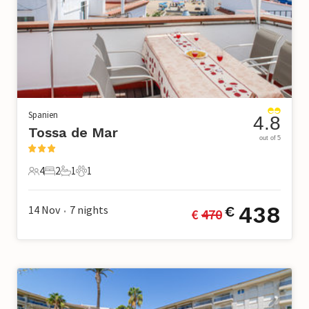
Spanien
4.8
Tossa de Mar
out of 5
4
2
1
1
4 Gäste
2 Schlafzimmer
1 Badezimmer
1 Haustier
438
14 Nov
7
nights
€
€ 
470
•