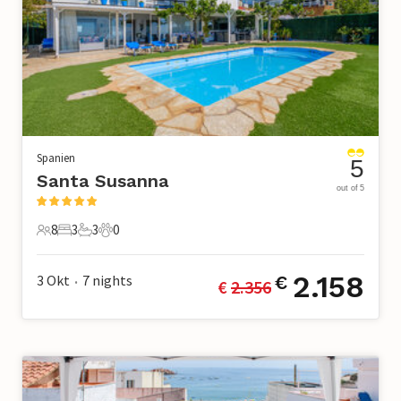
Spanien
5
Santa Susanna
out of 5
8
3
3
0
8 Gäste
3 Schlafzimmer
3 Badezimmer
0 Haustiere
2.158
3 Okt
7
nights
€
€ 
2.356
•