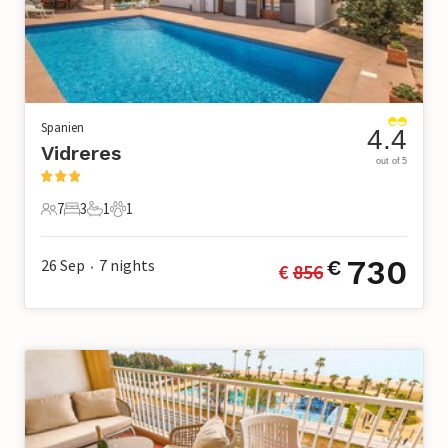
Spanien
4.4
Vidreres
out of 5
7
3
1
1
7 Gäste
3 Schlafzimmer
1 Badezimmer
1 Haustier
730
26 Sep
7
nights
€
€ 
856
•