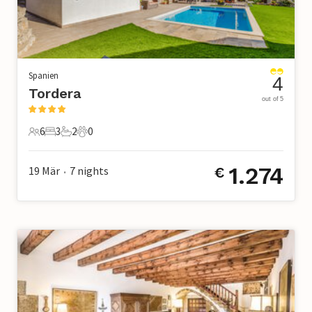
Spanien
4
Tordera
out of 5
6
3
2
0
6 Gäste
3 Schlafzimmer
2 Badezimmer
0 Haustiere
1.274
19 Mär
7
nights
€
•