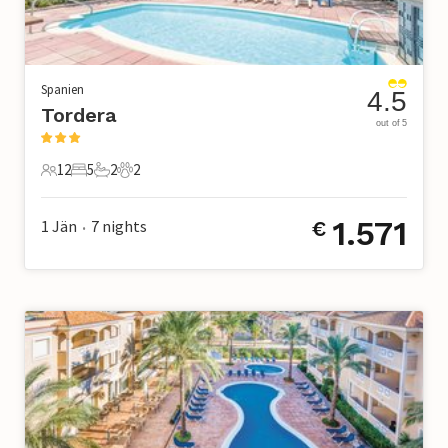
Spanien
4.5
Tordera
out of 5
12
5
2
2
12 Gäste
5 Schlafzimmer
2 Badezimmer
2 Haustiere
1.571
1 Jän
7
nights
€
•