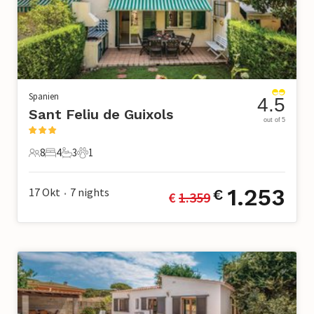
Spanien
4.5
Sant Feliu de Guixols
out of 5
8
4
3
1
8 Gäste
4 Schlafzimmer
3 Badezimmer
1 Haustier
1.253
17 Okt
7
nights
€
€ 
1.359
•