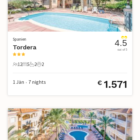
Spanien
4.5
Tordera
out of 5
12
5
2
2
12 Gäste
5 Schlafzimmer
2 Badezimmer
2 Haustiere
1.571
1 Jän
7
nights
€
•