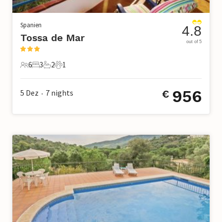
Spanien
4.8
Tossa de Mar
out of 5
6
3
2
1
6 Gäste
3 Schlafzimmer
2 Badezimmer
1 Haustier
956
5 Dez
7
nights
€
•