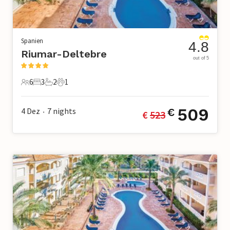
Spanien
4.8
Riumar-Deltebre
out of 5
6
3
2
1
6 Gäste
3 Schlafzimmer
2 Badezimmer
1 Haustier
509
4 Dez
7
nights
€
€ 
523
•