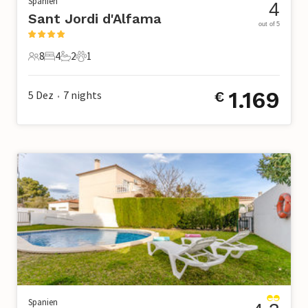
Spanien
4
Sant Jordi d'Alfama
out of 5
8
4
2
1
8 Gäste
4 Schlafzimmer
2 Badezimmer
1 Haustier
1.169
5 Dez
7
nights
€
•
Spanien