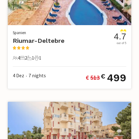
Spanien
4.7
Riumar-Deltebre
out of 5
4
2
1
1
4 Gäste
2 Schlafzimmer
1 Badezimmer
1 Haustier
499
4 Dez
7
nights
€
€ 
513
•