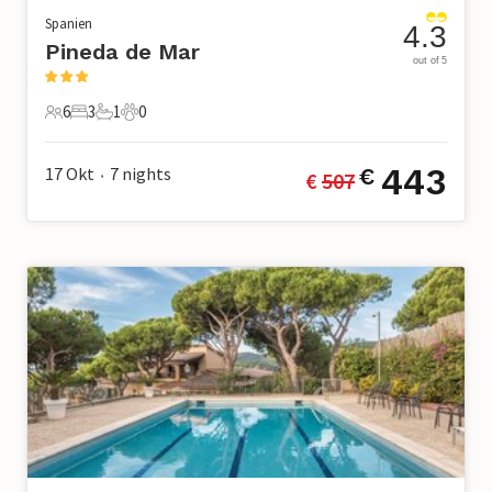
Spanien
4.3
Pineda de Mar
out of 5
6
3
1
0
6 Gäste
3 Schlafzimmer
1 Badezimmer
0 Haustiere
443
17 Okt
7
nights
€
€ 
507
•