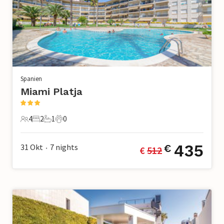
Spanien
Miami Platja
4
2
1
0
4 Gäste
2 Schlafzimmer
1 Badezimmer
0 Haustiere
435
31 Okt
7
nights
€
€ 
512
•