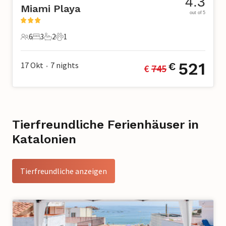
4.3
Miami Playa
out of 5
6
3
2
1
6 Gäste
3 Schlafzimmer
2 Badezimmer
1 Haustier
521
17 Okt
7
nights
€
€ 
745
•
Tierfreundliche Ferienhäuser in
Katalonien
Tierfreundliche anzeigen