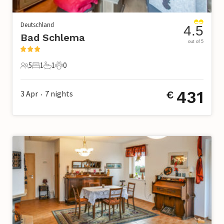
Deutschland
4.5
Bad Schlema
out of 5
5
1
1
0
5 Gäste
1 Schlafzimmer
1 Badezimmer
0 Haustiere
431
3 Apr
7
nights
€
•