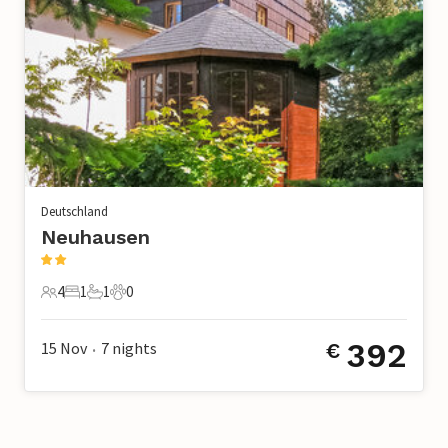
Deutschland
Neuhausen
4
1
1
0
4 Gäste
1 Schlafzimmer
1 Badezimmer
0 Haustiere
392
15 Nov
7
nights
€
•