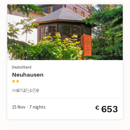
Deutschland
Neuhausen
6
2
1
0
6 Gäste
2 Schlafzimmer
1 Badezimmer
0 Haustiere
653
15 Nov
7
nights
€
•