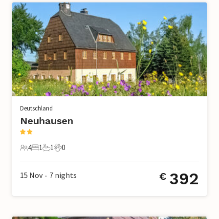
Deutschland
Neuhausen
4
1
1
0
4 Gäste
1 Schlafzimmer
1 Badezimmer
0 Haustiere
392
15 Nov
7
nights
€
•