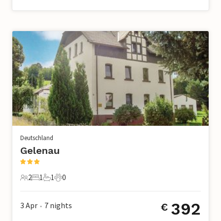
Deutschland
Gelenau
2
1
1
0
2 Gäste
1 Schlafzimmer
1 Badezimmer
0 Haustiere
392
3 Apr
7
nights
€
•