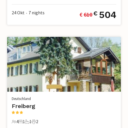
504
24 Okt
7
nights
€
€ 
610
•
Deutschland
Freiberg
4
1
1
2
4 Gäste
1 Schlafzimmer
1 Badezimmer
2 Haustiere