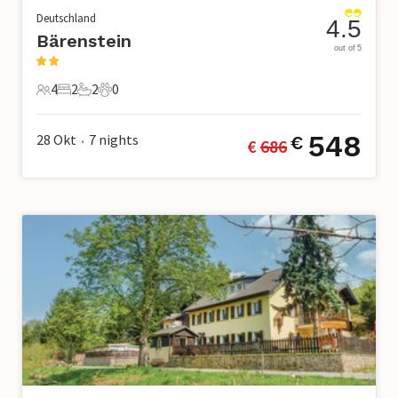
Deutschland
4.5
Bärenstein
out of 5
4
2
2
0
4 Gäste
2 Schlafzimmer
2 Badezimmer
0 Haustiere
548
28 Okt
7
nights
€
€ 
686
•