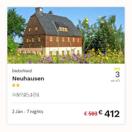
Deutschland
3
Neuhausen
out of 5
5
2
1
1
5 Gäste
2 Schlafzimmer
1 Badezimmer
1 Haustier
412
2 Jän
7
nights
€
€ 
503
•