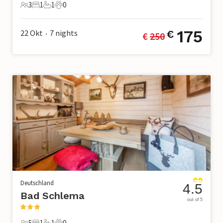
3
1
1
0
3 Gäste
1 Schlafzimmer
1 Badezimmer
0 Haustiere
175
22 Okt
7
nights
€
€ 
250
•
Deutschland
4.5
Bad Schlema
out of 5
5
1
1
0