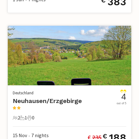
383
€
Deutschland
4
Neuhausen/Erzgebirge
out of 5
2
1
0
2 Gäste
1 Badezimmer
0 Haustiere
188
15 Nov
7
nights
€
€ 
235
•