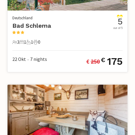
Deutschland
5
Bad Schlema
out of 5
3
1
1
0
3 Gäste
1 Schlafzimmer
1 Badezimmer
0 Haustiere
175
22 Okt
7
nights
€
€ 
250
•