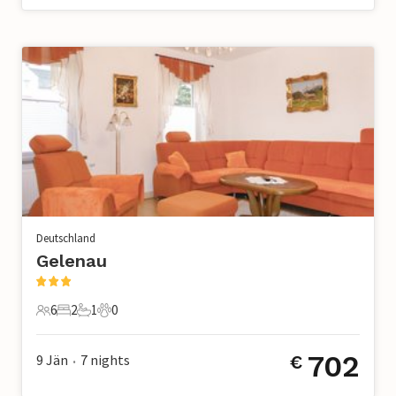
Deutschland
Gelenau
6
2
1
0
6 Gäste
2 Schlafzimmer
1 Badezimmer
0 Haustiere
702
9 Jän
7
nights
€
•