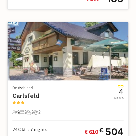
Deutschland
4
Carlsfeld
out of 5
9
2
2
2
9 Gäste
2 Schlafzimmer
2 Badezimmer
2 Haustiere
504
24 Okt
7
nights
€
€ 
610
•