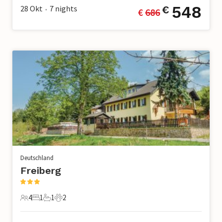
548
28 Okt
7
nights
€
€ 
686
•
Deutschland
Freiberg
4
1
1
2
4 Gäste
1 Schlafzimmer
1 Badezimmer
2 Haustiere