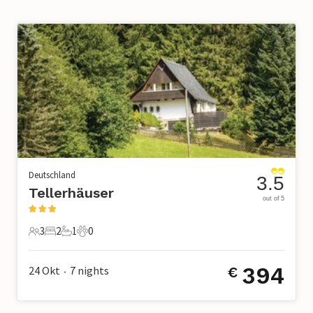
Deutschland
3.5
Tellerhäuser
out of 5
3
2
1
0
3 Gäste
2 Schlafzimmer
1 Badezimmer
0 Haustiere
394
24 Okt
7
nights
€
•