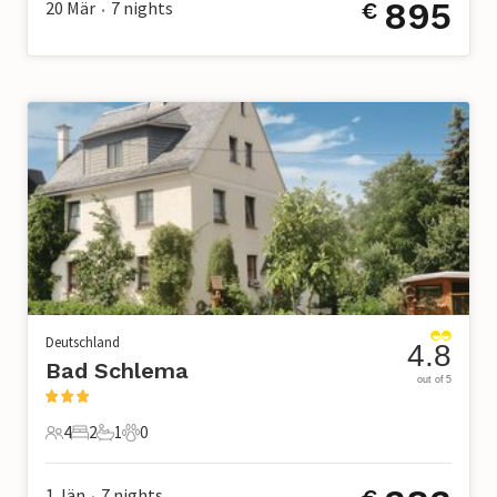
895
20 Mär
7
nights
€
•
Deutschland
4.8
Bad Schlema
out of 5
4
2
1
0
4 Gäste
2 Schlafzimmer
1 Badezimmer
0 Haustiere
1 Jän
7
nights
•