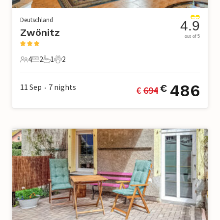
Deutschland
4.9
Zwönitz
out of 5
4
2
1
2
4 Gäste
2 Schlafzimmer
1 Badezimmer
2 Haustiere
486
11 Sep
7
nights
€
€ 
694
•