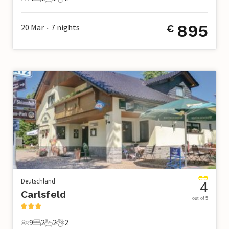
4 Gäste
1 Schlafzimmer
1 Badezimmer
2 Haustiere
895
20 Mär
7
nights
€
•
Deutschland
4
Carlsfeld
out of 5
9
2
2
2
9 Gäste
2 Schlafzimmer
2 Badezimmer
2 Haustiere