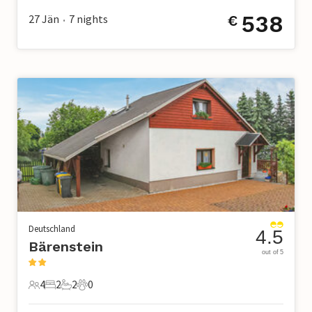
538
27 Jän
7
nights
€
•
Deutschland
4.5
Bärenstein
out of 5
4
2
2
0
4 Gäste
2 Schlafzimmer
2 Badezimmer
0 Haustiere