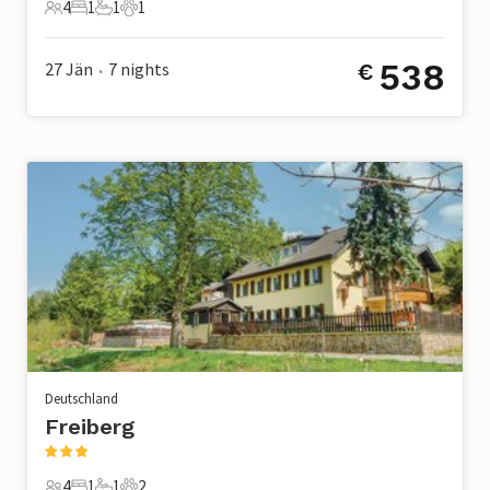
4
1
1
1
4 Gäste
1 Schlafzimmer
1 Badezimmer
1 Haustier
538
27 Jän
7
nights
€
•
Deutschland
Freiberg
4
1
1
2