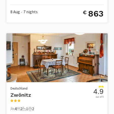
4 Gäste
2 Schlafzimmer
1 Badezimmer
0 Haustiere
863
8 Aug
7
nights
€
•
Deutschland
4.9
Zwönitz
out of 5
4
2
1
2
4 Gäste
2 Schlafzimmer
1 Badezimmer
2 Haustiere