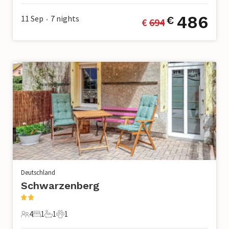
486
11 Sep
7
nights
€
€ 
694
•
Deutschland
Schwarzenberg
4
1
1
1
4 Gäste
1 Schlafzimmer
1 Badezimmer
1 Haustier