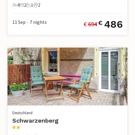
4
2
1
2
4 Gäste
2 Schlafzimmer
1 Badezimmer
2 Haustiere
486
11 Sep
7
nights
€
€ 
694
•
Deutschland
Schwarzenberg