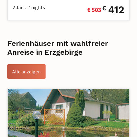
412
2 Jän
7
nights
€
€ 
503
•
Ferienhäuser mit wahlfreier
Anreise in Erzgebirge
Alle anzeigen