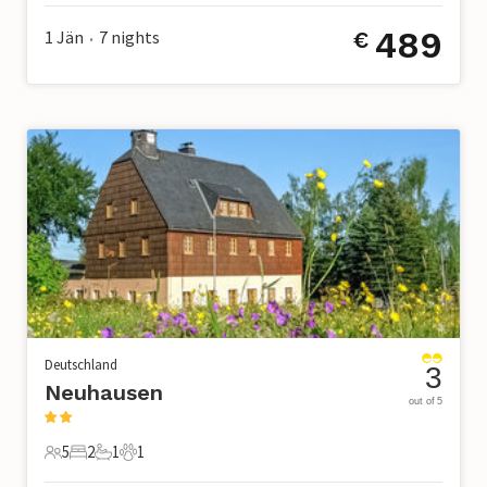
489
1 Jän
7
nights
€
•
Deutschland
3
Neuhausen
out of 5
5
2
1
1
5 Gäste
2 Schlafzimmer
1 Badezimmer
1 Haustier