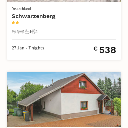
Deutschland
Schwarzenberg
4
1
1
1
4 Gäste
1 Schlafzimmer
1 Badezimmer
1 Haustier
538
27 Jän
7
nights
€
•