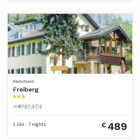
Deutschland
Freiberg
4
1
1
2
4 Gäste
1 Schlafzimmer
1 Badezimmer
2 Haustiere
489
1 Jän
7
nights
€
•