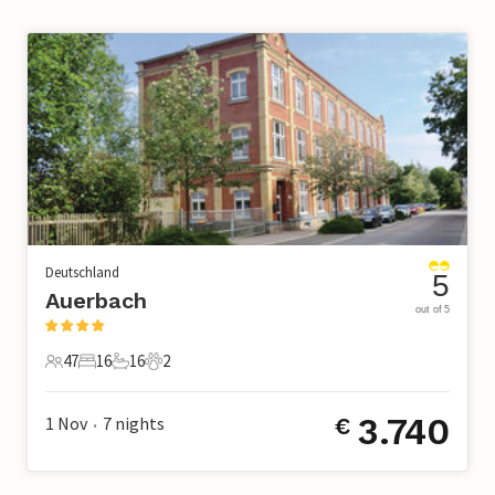
Deutschland
5
Auerbach
out of 5
47
16
16
2
47 Gäste
16 Schlafzimmer
16 Badezimmer
2 Haustiere
3.740
1 Nov
7
nights
€
•