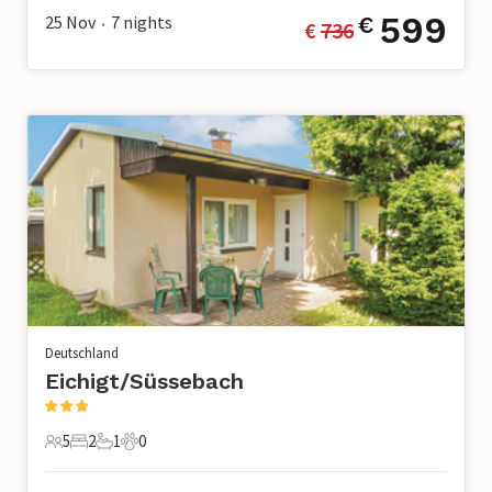
599
25 Nov
7
nights
€
€ 
736
•
Deutschland
Eichigt/Süssebach
5
2
1
0
5 Gäste
2 Schlafzimmer
1 Badezimmer
0 Haustiere