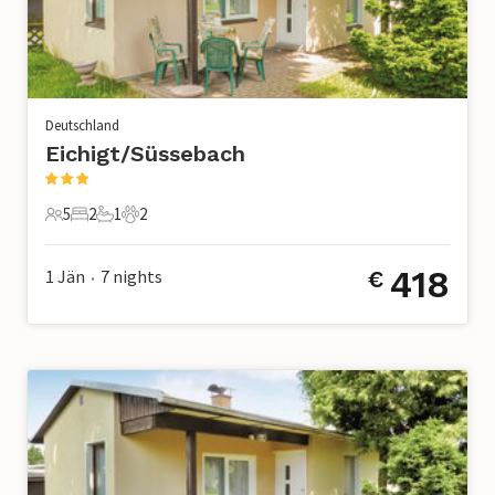
Deutschland
Eichigt/Süssebach
5
2
1
2
5 Gäste
2 Schlafzimmer
1 Badezimmer
2 Haustiere
418
1 Jän
7
nights
€
•