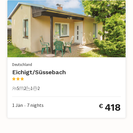
Deutschland
Eichigt/Süssebach
5
2
1
2
5 Gäste
2 Schlafzimmer
1 Badezimmer
2 Haustiere
418
1 Jän
7
nights
€
•