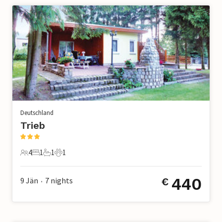
Deutschland
Trieb
4
1
1
1
4 Gäste
1 Schlafzimmer
1 Badezimmer
1 Haustier
440
9 Jän
7
nights
€
•