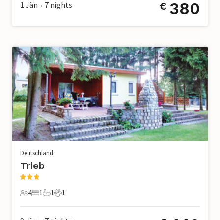
380
1 Jän
7
nights
€
•
Deutschland
Trieb
4
1
1
1
4 Gäste
1 Schlafzimmer
1 Badezimmer
1 Haustier