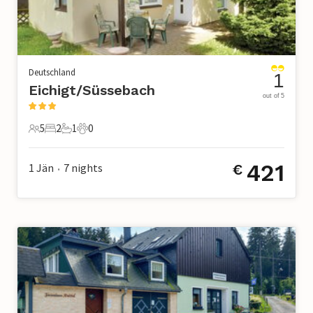
Deutschland
1
Eichigt/Süssebach
out of 5
5
2
1
0
5 Gäste
2 Schlafzimmer
1 Badezimmer
0 Haustiere
421
1 Jän
7
nights
€
•