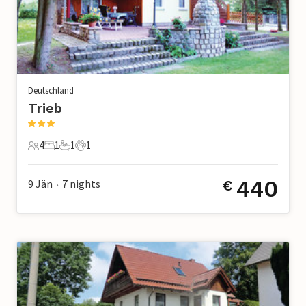
Deutschland
Trieb
4
1
1
1
4 Gäste
1 Schlafzimmer
1 Badezimmer
1 Haustier
440
9 Jän
7
nights
€
•