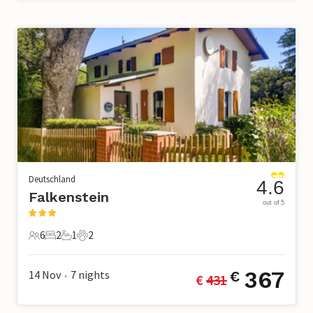
Deutschland
4.6
Falkenstein
out of 5
6
2
1
2
6 Gäste
2 Schlafzimmer
1 Badezimmer
2 Haustiere
367
14 Nov
7
nights
€
€ 
431
•