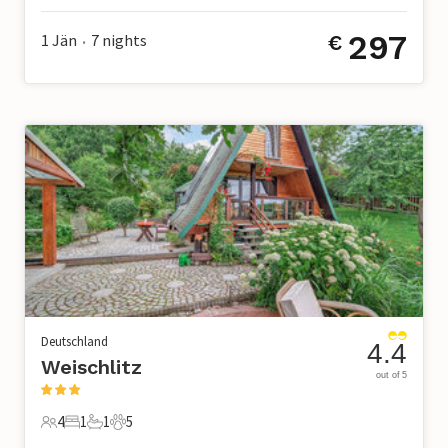
297
1 Jän
7
nights
€
•
Deutschland
4.4
Weischlitz
out of 5
4
1
1
5
4 Gäste
1 Schlafzimmer
1 Badezimmer
5 Haustiere