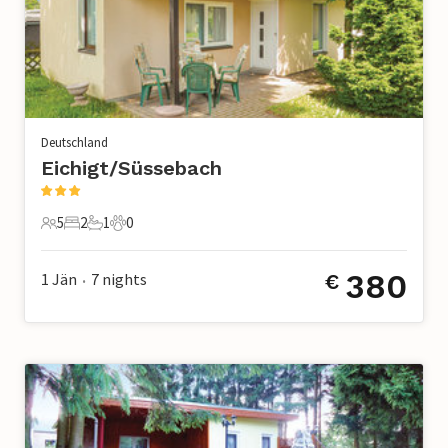
Deutschland
Eichigt/Süssebach
5
2
1
0
5 Gäste
2 Schlafzimmer
1 Badezimmer
0 Haustiere
380
1 Jän
7
nights
€
•