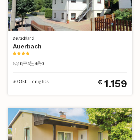
Deutschland
Auerbach
10
4
4
0
10 Gäste
4 Schlafzimmer
4 Badezimmer
0 Haustiere
1.159
30 Okt
7
nights
€
•