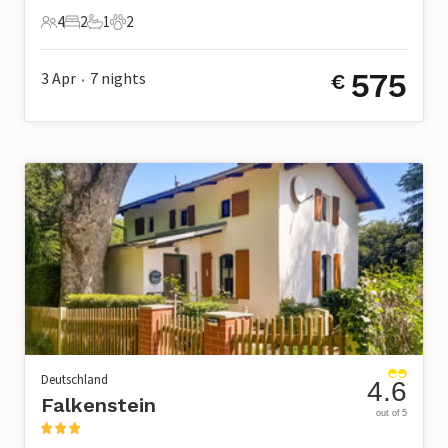
4
2
1
2
4 Gäste
2 Schlafzimmer
1 Badezimmer
2 Haustiere
575
3 Apr
7
nights
€
•
Deutschland
4.6
Falkenstein
out of 5