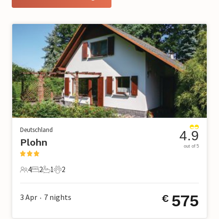
Deutschland
4.9
Plohn
out of 5
4
2
1
2
4 Gäste
2 Schlafzimmer
1 Badezimmer
2 Haustiere
575
3 Apr
7
nights
€
•