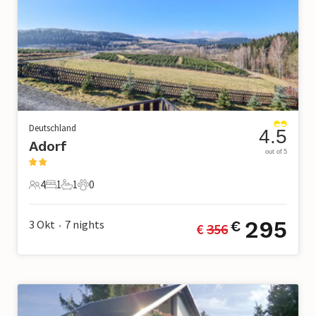
Deutschland
4.5
Adorf
out of 5
4
1
1
0
4 Gäste
1 Schlafzimmer
1 Badezimmer
0 Haustiere
295
3 Okt
7
nights
€
€ 
356
•