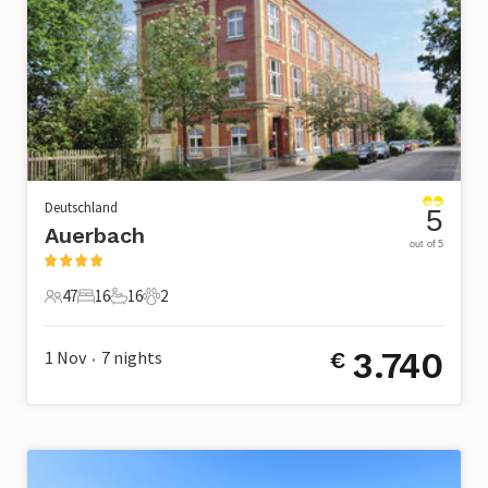
Deutschland
5
Auerbach
out of 5
47
16
16
2
47 Gäste
16 Schlafzimmer
16 Badezimmer
2 Haustiere
3.740
1 Nov
7
nights
€
•