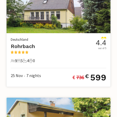
Deutschland
4.4
Rohrbach
out of 5
9
5
4
0
9 Gäste
5 Schlafzimmer
4 Badezimmer
0 Haustiere
599
25 Nov
7
nights
€
€ 
736
•