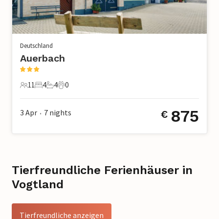
Deutschland
Auerbach
11
4
4
0
11 Gäste
4 Schlafzimmer
4 Badezimmer
0 Haustiere
875
3 Apr
7
nights
€
•
Tierfreundliche Ferienhäuser in
Vogtland
Tierfreundliche anzeigen