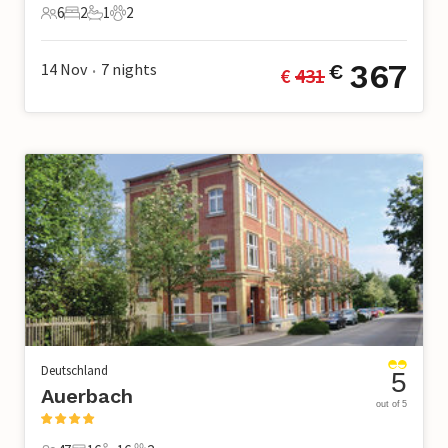
6
2
1
2
6 Gäste
2 Schlafzimmer
1 Badezimmer
2 Haustiere
367
14 Nov
7
nights
€
€ 
431
•
Deutschland
5
Auerbach
out of 5