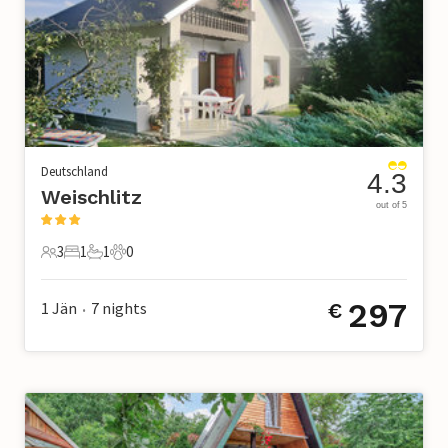
Deutschland
4.3
Weischlitz
out of 5
3
1
1
0
3 Gäste
1 Schlafzimmer
1 Badezimmer
0 Haustiere
297
1 Jän
7
nights
€
•