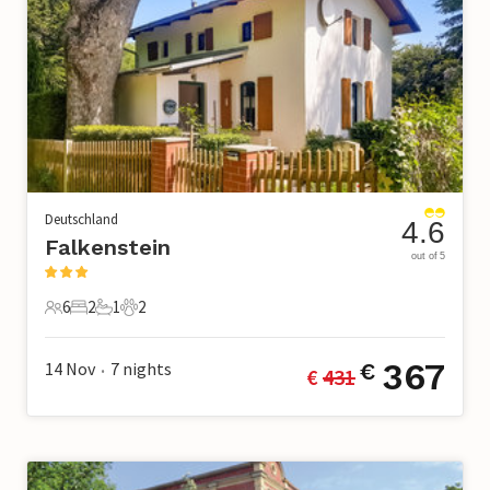
Deutschland
4.6
Falkenstein
out of 5
6
2
1
2
6 Gäste
2 Schlafzimmer
1 Badezimmer
2 Haustiere
367
14 Nov
7
nights
€
€ 
431
•