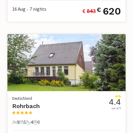
620
16 Aug
7
nights
€
€ 
843
•
Deutschland
4.4
Rohrbach
out of 5
9
5
4
0
9 Gäste
5 Schlafzimmer
4 Badezimmer
0 Haustiere