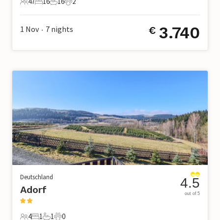
47
16
16
2
47 Gäste
16 Schlafzimmer
16 Badezimmer
2 Haustiere
3.740
1 Nov
7
nights
€
•
Deutschland
4.5
Adorf
out of 5
4
1
1
0