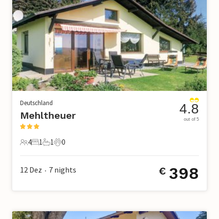
Deutschland
4.8
Mehltheuer
out of 5
4
1
1
0
4 Gäste
1 Schlafzimmer
1 Badezimmer
0 Haustiere
398
12 Dez
7
nights
€
•