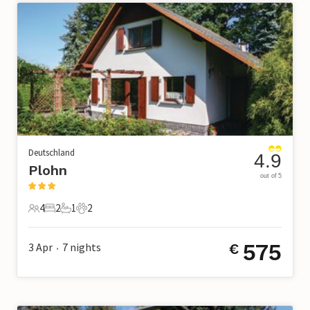
Deutschland
4.9
Plohn
out of 5
4
2
1
2
4 Gäste
2 Schlafzimmer
1 Badezimmer
2 Haustiere
575
3 Apr
7
nights
€
•