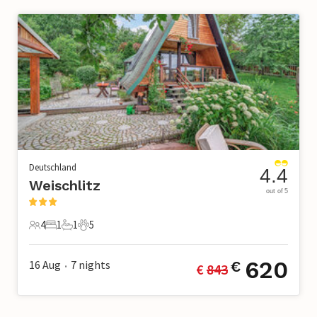
Deutschland
4.4
Weischlitz
out of 5
4
1
1
5
4 Gäste
1 Schlafzimmer
1 Badezimmer
5 Haustiere
620
16 Aug
7
nights
€
€ 
843
•