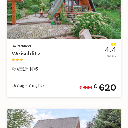
Deutschland
4.4
Weischlitz
out of 5
4
1
1
5
4 Gäste
1 Schlafzimmer
1 Badezimmer
5 Haustiere
620
16 Aug
7
nights
€
€ 
843
•