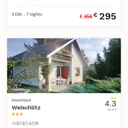
4 Gäste
1 Schlafzimmer
1 Badezimmer
0 Haustiere
295
3 Okt
7
nights
€
€ 
356
•
Deutschland
4.3
Weischlitz
out of 5
3
1
1
0
3 Gäste
1 Schlafzimmer
1 Badezimmer
0 Haustiere