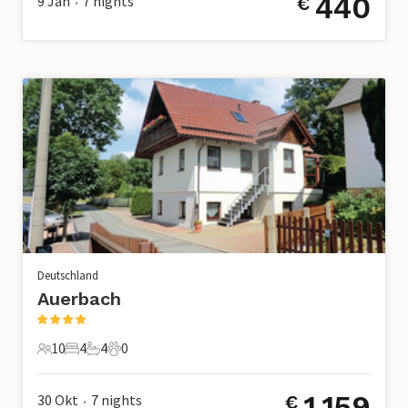
440
9 Jän
7
nights
€
•
Deutschland
Auerbach
10
4
4
0
10 Gäste
4 Schlafzimmer
4 Badezimmer
0 Haustiere
1.159
30 Okt
7
nights
€
•