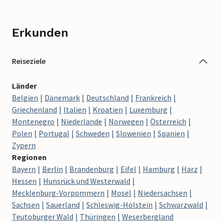
Erkunden
Reiseziele
Länder
Belgien
Dänemark
Deutschland
Frankreich
Griechenland
Italien
Kroatien
Luxemburg
Montenegro
Niederlande
Norwegen
Österreich
Polen
Portugal
Schweden
Slowenien
Spanien
Zypern
Regionen
Bayern
Berlin
Brandenburg
Eifel
Hamburg
Harz
Hessen
Hunsrück und Westerwald
Mecklenburg-Vorpommern
Mosel
Niedersachsen
Sachsen
Sauerland
Schleswig-Holstein
Schwarzwald
Teutoburger Wald
Thüringen
Weserbergland