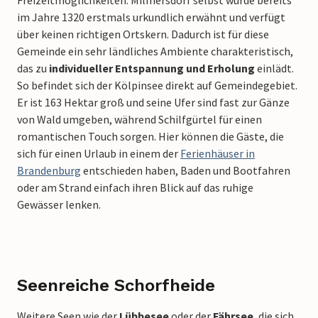
Freizeitmöglichkeiten. Milmersdorf selbst wurde bereits
im Jahre 1320 erstmals urkundlich erwähnt und verfügt
über keinen richtigen Ortskern. Dadurch ist für diese
Gemeinde ein sehr ländliches Ambiente charakteristisch,
das zu
individueller Entspannung und Erholung
einlädt.
So befindet sich der Kölpinsee direkt auf Gemeindegebiet.
Er ist 163 Hektar groß und seine Ufer sind fast zur Gänze
von Wald umgeben, während Schilfgürtel für einen
romantischen Touch sorgen. Hier können die Gäste, die
sich für einen Urlaub in einem der
Ferienhäuser in
Brandenburg
entschieden haben, Baden und Bootfahren
oder am Strand einfach ihren Blick auf das ruhige
Gewässer lenken.
Seenreiche Schorfheide
Weitere Seen wie der
Lübbesee
oder der
Fährsee
, die sich