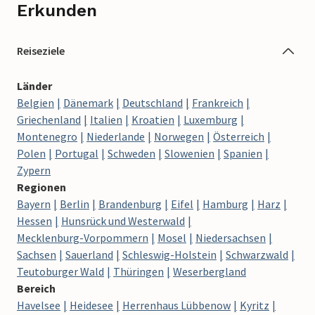
Erkunden
Reiseziele
Länder
Belgien
Dänemark
Deutschland
Frankreich
Griechenland
Italien
Kroatien
Luxemburg
Montenegro
Niederlande
Norwegen
Österreich
Polen
Portugal
Schweden
Slowenien
Spanien
Zypern
Regionen
Bayern
Berlin
Brandenburg
Eifel
Hamburg
Harz
Hessen
Hunsrück und Westerwald
Mecklenburg-Vorpommern
Mosel
Niedersachsen
Sachsen
Sauerland
Schleswig-Holstein
Schwarzwald
Teutoburger Wald
Thüringen
Weserbergland
Bereich
Havelsee
Heidesee
Herrenhaus Lübbenow
Kyritz