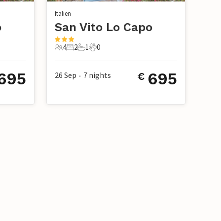
Italien
o
San Vito Lo Capo
4
2
1
0
4 Gäste
2 Schlafzimmer
1 Badezimmer
0 Haustiere
695
695
26 Sep
7
nights
€
•