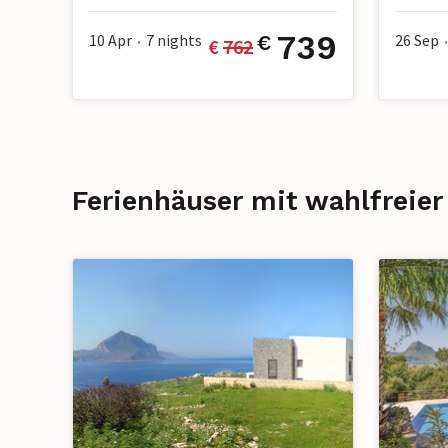
739
10 Apr
7
nights
26 Sep
€
€ 
762
•
•
Ferienhäuser mit wahlfreier