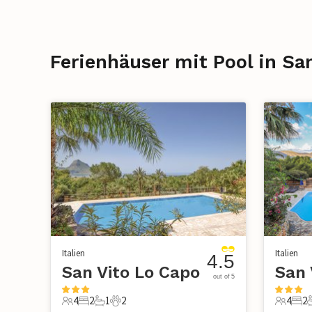
Ferienhäuser mit Pool in Sa
Italien
Italien
4.5
San Vito Lo Capo
San 
out of 5
4
2
1
2
4
2
4 Gäste
2 Schlafzimmer
1 Badezimmer
2 Haustiere
4 Gäste
2 S