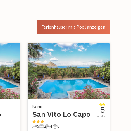
Ferienhäuser mit Pool anzeigen
Italien
5
o
San Vito Lo Capo
out of 5
5
2
1
0
5 Gäste
2 Schlafzimmer
1 Badezimmer
0 Haustiere