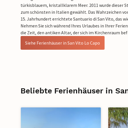
türkisblauem, kristallklarem Meer. 2011 wurde dieser 
zum schönsten in Italien gewählt. Das Wahrzeichen von
15. Jahrhundert errichtete Santuario di San Vito, das wi
Nehmen Sie sich während Ihres Urlaubes in Ihrer Ferie
die Zeit, den antiken Altar, der sich im Kirchenraum be
Siehe Ferienhäuser in San Vito Lo Capo
Beliebte Ferienhäuser in Sa