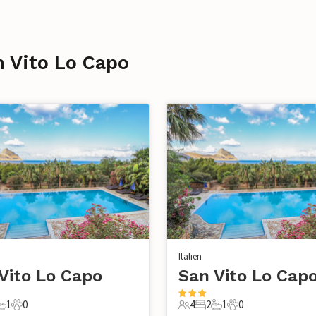
n Vito Lo Capo
Italien
Vito Lo Capo
San Vito Lo Cap
1
0
4
2
1
0
chlafzimmer
1 Badezimmer
0 Haustiere
4 Gäste
2 Schlafzimmer
1 Badezimmer
0 Haustiere