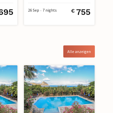
695
755
26 Sep
7
nights
€
•
Alle anzeigen