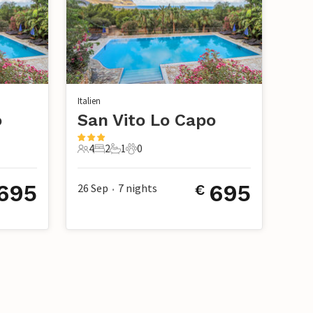
Italien
o
San Vito Lo Capo
4
2
1
0
4 Gäste
2 Schlafzimmer
1 Badezimmer
0 Haustiere
695
695
26 Sep
7
nights
€
•