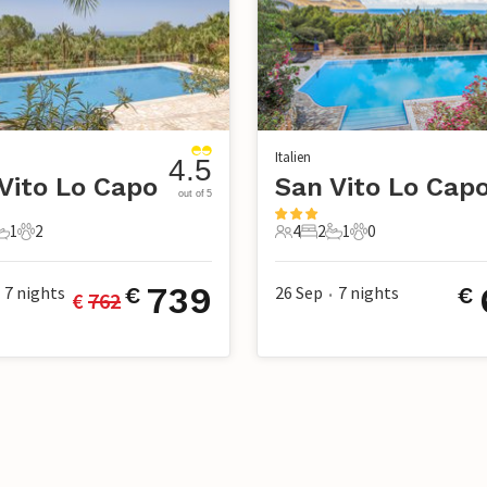
Italien
4.5
Vito Lo Capo
San Vito Lo Cap
out of 5
1
2
4
2
1
0
chlafzimmer
1 Badezimmer
2 Haustiere
4 Gäste
2 Schlafzimmer
1 Badezimmer
0 Haustiere
739
7
nights
26 Sep
7
nights
€
€
€ 
762
•