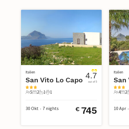
Italien
Italien
4.7
San Vito Lo Capo
San 
out of 5
5
2
1
1
4
2
5 Gäste
2 Schlafzimmer
1 Badezimmer
1 Haustier
4 Gäste
2 S
745
30 Okt
7
nights
10 Apr
€
•
•