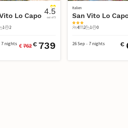
Italien
4.5
Vito Lo Capo
San Vito Lo Cap
out of 5
1
2
4
2
1
0
chlafzimmer
1 Badezimmer
2 Haustiere
4 Gäste
2 Schlafzimmer
1 Badezimmer
0 Haustiere
739
7
nights
26 Sep
7
nights
€
€
€ 
762
•