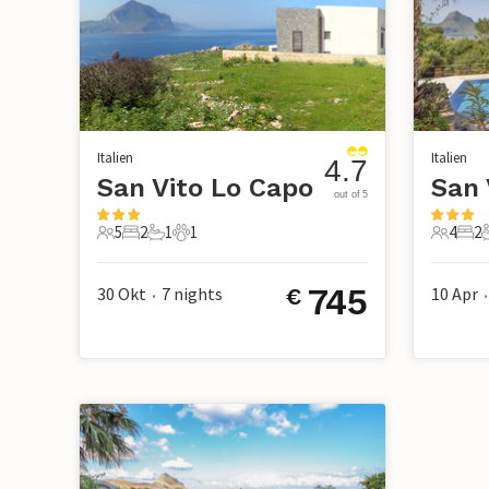
Italien
Italien
4.7
San Vito Lo Capo
San 
out of 5
5
2
1
1
4
2
5 Gäste
2 Schlafzimmer
1 Badezimmer
1 Haustier
4 Gäste
2 S
745
30 Okt
7
nights
10 Apr
€
•
•