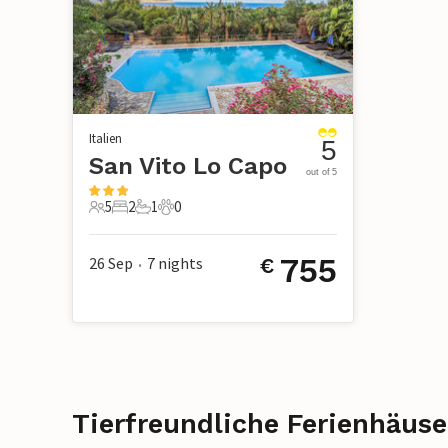
Italien
5
San Vito Lo Capo
out of 5
5
2
1
0
5 Gäste
2 Schlafzimmer
1 Badezimmer
0 Haustiere
755
26 Sep
7
nights
€
•
Tierfreundliche Ferienhäuse