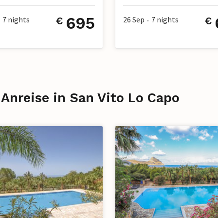
695
7
nights
26 Sep
7
nights
€
€
•
 Anreise in San Vito Lo Capo