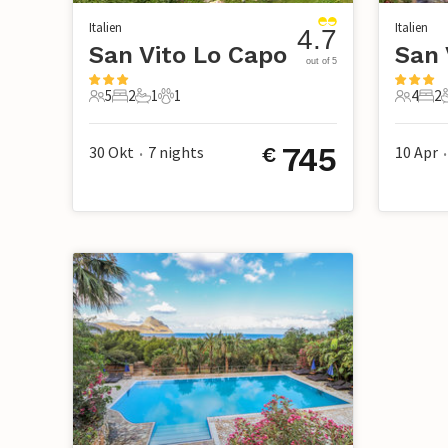
Italien
Italien
4.7
San Vito Lo Capo
San 
out of 5
5
2
1
1
4
2
5 Gäste
2 Schlafzimmer
1 Badezimmer
1 Haustier
4 Gäste
2 S
745
30 Okt
7
nights
10 Apr
€
•
•