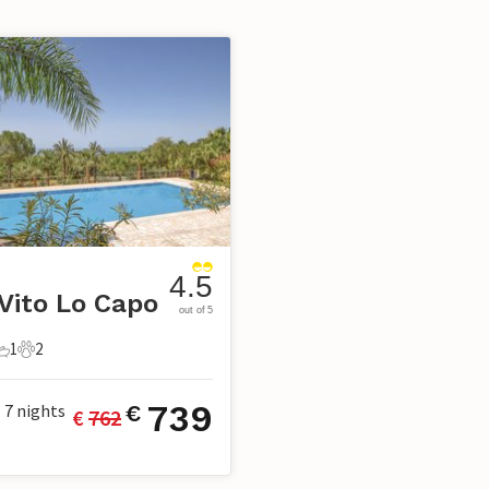
4.5
Vito Lo Capo
out of 5
1
2
chlafzimmer
1 Badezimmer
2 Haustiere
739
7
nights
€
€ 
762