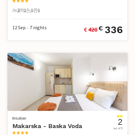
2
1
1
1
2 Gäste
1 Schlafzimmer
1 Badezimmer
1 Haustier
336
12 Sep
7
nights
€
€ 
420
•
Kroatien
2
Makarska - Baska Voda
out of 5