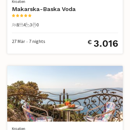
Kroatien
Makarska-Baska Voda
8
4
3
0
8 Gäste
4 Schlafzimmer
3 Badezimmer
0 Haustiere
3.016
27 Mär
7
nights
€
•
Kroatien