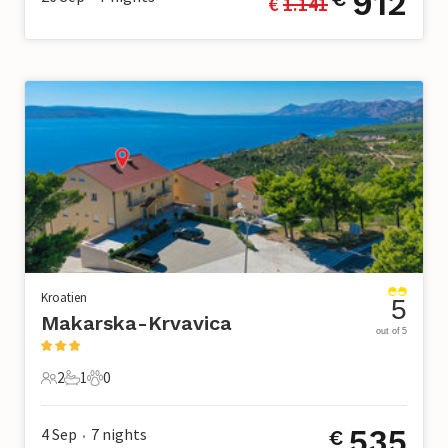
912
€ 
1.141
Kroatien
5
Makarska-Krvavica
out of 5
2
1
0
2 Gäste
1 Badezimmer
0 Haustiere
535
4 Sep
7
nights
€
•