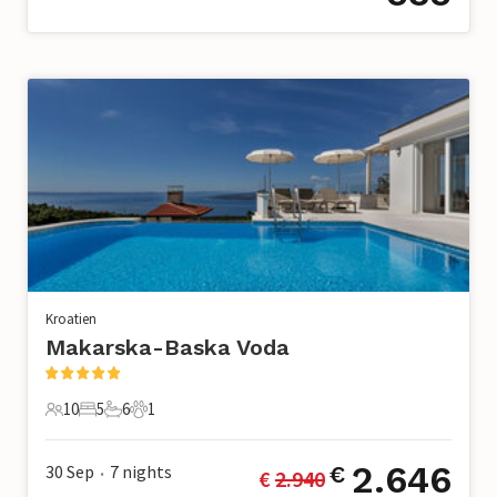
Kroatien
Makarska-Baska Voda
10
5
6
1
10 Gäste
5 Schlafzimmer
6 Badezimmer
1 Haustier
2.646
30 Sep
7
nights
€
€ 
2.940
•