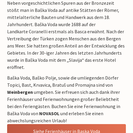
Neben vorgeschichtlichen Spuren aus der Bronzezeit
stößt man in Baška Voda auf antike Stätten der Römer,
mittelalterliche Bauten und Handwerk aus dem 18.
Jahrhundert. Baška Voda wurde 1688 auf der
Landkarte Coranelli erstmals als Basca erwähnt. Nach der
Vertreibung der Türken zogen Menschen aus den Bergen
ans Meer. Sie hatten großen Anteil an der Entwicklung des
Gebietes. In der 30-iger Jahren des letzten Jahrhunderts
wurde in Baška Voda mit dem „Slavija“ das erste Hotel
eröffnet.
Baška Voda, Baško Polje, sowie die umliegenden Dörfer
Topici, Bast, Krvavica, Bratuš und Promajna sind von
Weinbergen
umgeben. Sie erfreuen sich auch dank ihrer
Ferienhäuser und Ferienwohnungen großer Beliebtheit
bei den Feriengästen. Buchen Sie eine Ferienwohnung in
Baška Voda von
NOVASOL
und erleben Sie einen
abwechslungsreichen Urlaub!
Siehe Ferienhäuser in Baska Voda