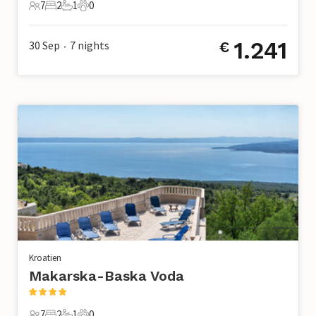
7
2
1
0
7 Gäste
2 Schlafzimmer
1 Badezimmer
0 Haustiere
1.241
30 Sep
7
nights
€
•
Kroatien
Makarska-Baska Voda
7
2
1
0