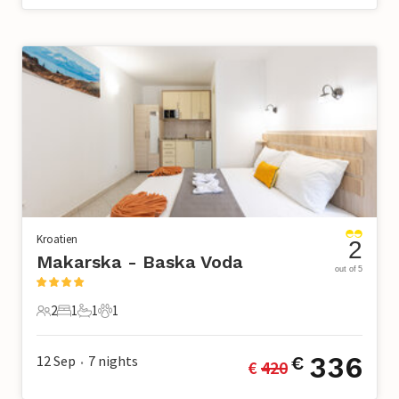
Kroatien
2
Makarska - Baska Voda
out of 5
2
1
1
1
2 Gäste
1 Schlafzimmer
1 Badezimmer
1 Haustier
336
12 Sep
7
nights
€
€ 
420
•