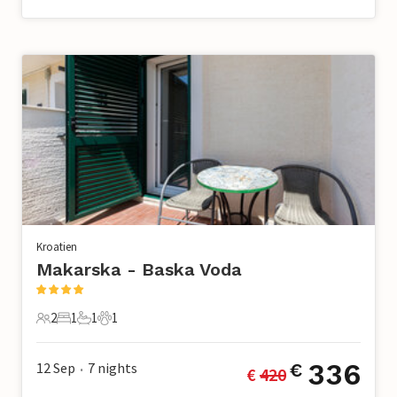
Kroatien
Makarska - Baska Voda
2
1
1
1
2 Gäste
1 Schlafzimmer
1 Badezimmer
1 Haustier
336
12 Sep
7
nights
€
€ 
420
•