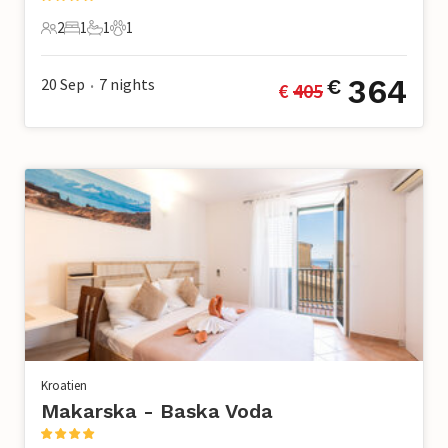
2
1
1
1
2 Gäste
1 Schlafzimmer
1 Badezimmer
1 Haustier
364
20 Sep
7
nights
€
€ 
405
•
Kroatien
Makarska - Baska Voda