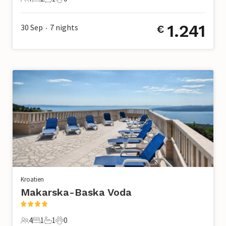
7 Gäste
2 Schlafzimmer
1 Badezimmer
0 Haustiere
1.241
30 Sep
7
nights
€
•
Kroatien
Makarska-Baska Voda
4
1
1
0