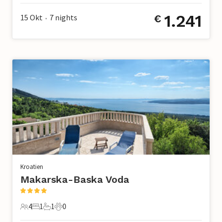
1.241
15 Okt
7
nights
€
•
Kroatien
Makarska-Baska Voda
4
1
1
0
4 Gäste
1 Schlafzimmer
1 Badezimmer
0 Haustiere