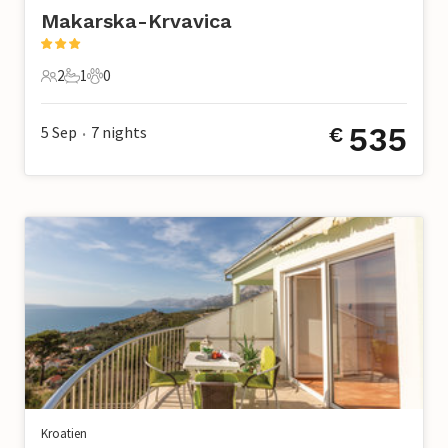
Makarska-Krvavica
2
1
0
2 Gäste
1 Badezimmer
0 Haustiere
535
5 Sep
7
nights
€
•
Kroatien