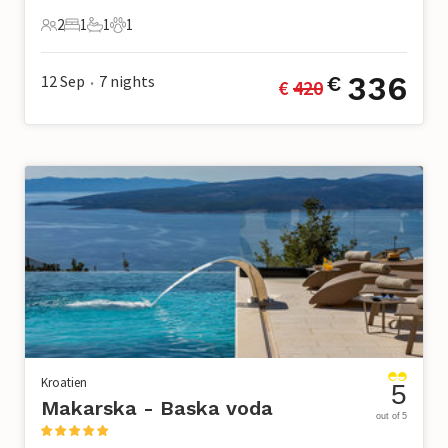
2
1
1
1
2 Gäste
1 Schlafzimmer
1 Badezimmer
1 Haustier
336
12 Sep
7
nights
€
€ 
420
•
Kroatien
5
Makarska - Baska voda
out of 5