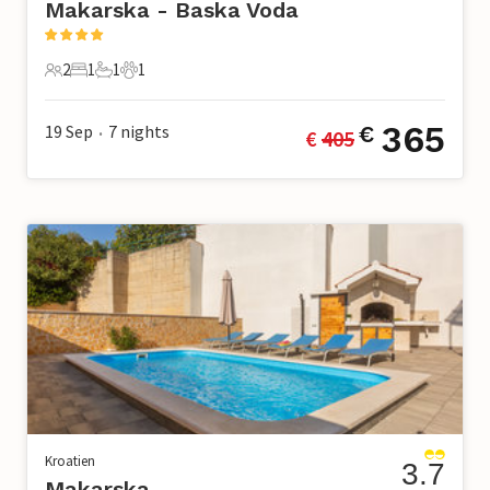
Makarska - Baska Voda
2
1
1
1
2 Gäste
1 Schlafzimmer
1 Badezimmer
1 Haustier
365
19 Sep
7
nights
€
€ 
405
•
Kroatien
3.7
Makarska