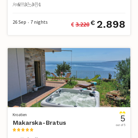
6
3
3
1
6 Gäste
3 Schlafzimmer
3 Badezimmer
1 Haustier
2.898
26 Sep
7
nights
€
€ 
3.220
•
Kroatien
5
Makarska-Bratus
out of 5