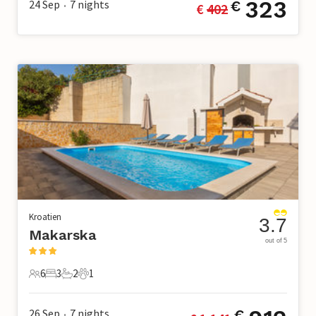
323
24 Sep
7
nights
€
€ 
402
•
Kroatien
3.7
Makarska
out of 5
6
3
2
1
6 Gäste
3 Schlafzimmer
2 Badezimmer
1 Haustier
26 Sep
7
nights
€
•