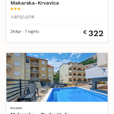
Makarska-Krvavica
3
1
1
0
3 Gäste
1 Schlafzimmer
1 Badezimmer
0 Haustiere
322
24 Apr
7
nights
€
•
Kroatien