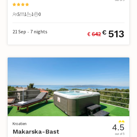
5
1
1
0
5 Gäste
1 Schlafzimmer
1 Badezimmer
0 Haustiere
513
21 Sep
7
nights
€
€ 
642
•
Kroatien
4.5
Makarska-Bast
out of 5