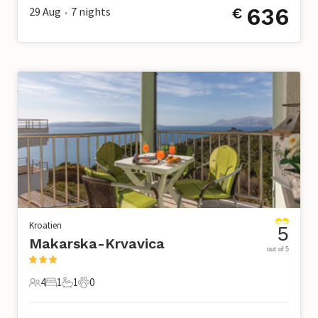
636
29 Aug
7
nights
€
•
Kroatien
5
Makarska-Krvavica
out of 5
4
1
1
0
4 Gäste
1 Schlafzimmer
1 Badezimmer
0 Haustiere