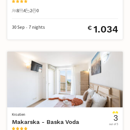
8
4
2
0
8 Gäste
4 Schlafzimmer
2 Badezimmer
0 Haustiere
1.034
30 Sep
7
nights
€
•
Kroatien
3
Makarska - Baska Voda
out of 5