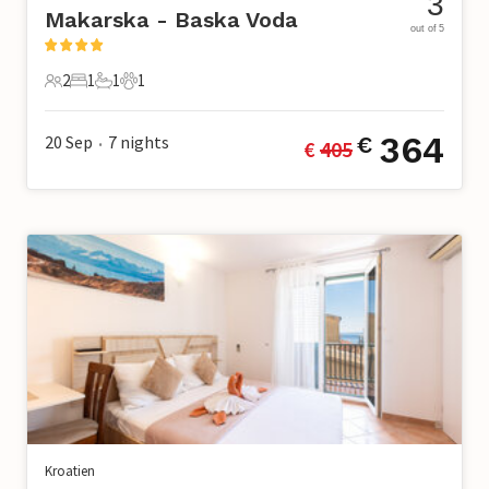
3
Makarska - Baska Voda
out of 5
2
1
1
1
2 Gäste
1 Schlafzimmer
1 Badezimmer
1 Haustier
364
20 Sep
7
nights
€
€ 
405
•
Kroatien