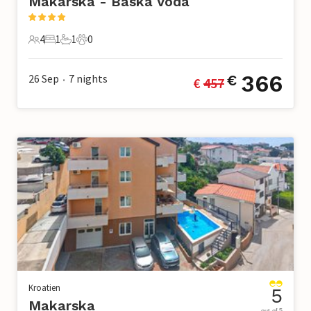
Makarska - Baska Voda
4
1
1
0
4 Gäste
1 Schlafzimmer
1 Badezimmer
0 Haustiere
366
26 Sep
7
nights
€
€ 
457
•
Kroatien
5
Makarska
out of 5