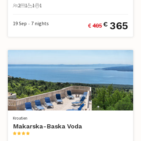
2
1
1
1
2 Gäste
1 Schlafzimmer
1 Badezimmer
1 Haustier
365
19 Sep
7
nights
€
€ 
405
•
Kroatien
Makarska-Baska Voda