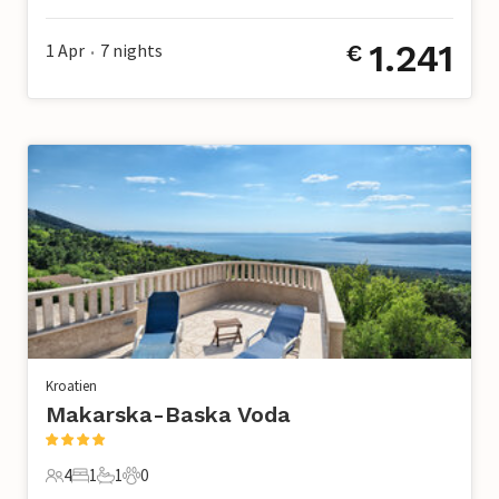
4 Gäste
1 Schlafzimmer
1 Badezimmer
0 Haustiere
1.241
1 Apr
7
nights
€
•
Kroatien
Makarska-Baska Voda
4
1
1
0
4 Gäste
1 Schlafzimmer
1 Badezimmer
0 Haustiere