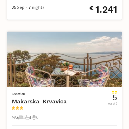
1.241
25 Sep
7
nights
€
•
Kroatien
5
Makarska-Krvavica
out of 5
3
1
1
0
3 Gäste
1 Schlafzimmer
1 Badezimmer
0 Haustiere