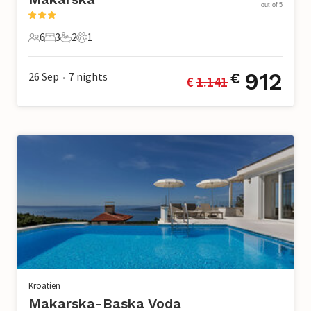
out of 5
6
3
2
1
6 Gäste
3 Schlafzimmer
2 Badezimmer
1 Haustier
912
26 Sep
7
nights
€
€ 
1.141
•
Kroatien
Makarska-Baska Voda