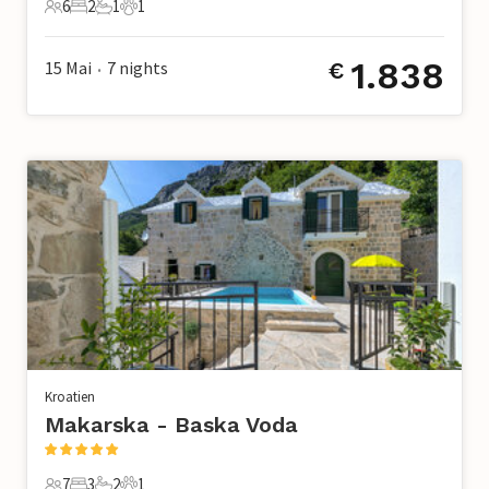
6
2
1
1
6 Gäste
2 Schlafzimmer
1 Badezimmer
1 Haustier
1.838
15 Mai
7
nights
€
•
Kroatien
Makarska - Baska Voda
7
3
2
1