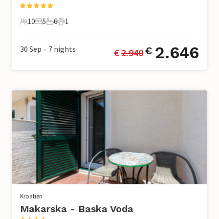
10
5
6
1
10 Gäste
5 Schlafzimmer
6 Badezimmer
1 Haustier
2.646
30 Sep
7
nights
€
€ 
2.940
•
Kroatien
Makarska - Baska Voda