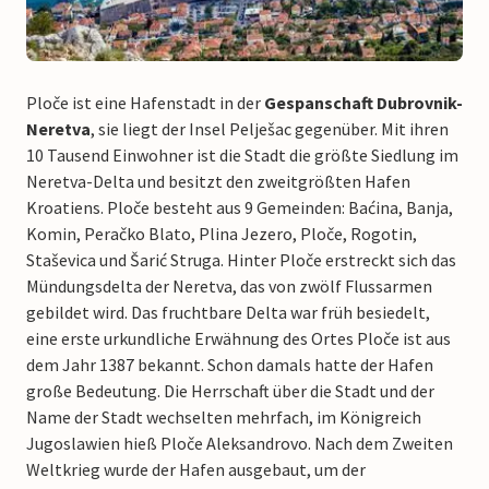
Ploče ist eine Hafenstadt in der
Gespanschaft Dubrovnik-
Neretva
, sie liegt der Insel Pelješac gegenüber. Mit ihren
10 Tausend Einwohner ist die Stadt die größte Siedlung im
Neretva-Delta und besitzt den zweitgrößten Hafen
Kroatiens. Ploče besteht aus 9 Gemeinden: Baćina, Banja,
Komin, Peračko Blato, Plina Jezero, Ploče, Rogotin,
Staševica und Šarić Struga. Hinter Ploče erstreckt sich das
Mündungsdelta der Neretva, das von zwölf Flussarmen
gebildet wird. Das fruchtbare Delta war früh besiedelt,
eine erste urkundliche Erwähnung des Ortes Ploče ist aus
dem Jahr 1387 bekannt. Schon damals hatte der Hafen
große Bedeutung. Die Herrschaft über die Stadt und der
Name der Stadt wechselten mehrfach, im Königreich
Jugoslawien hieß Ploče Aleksandrovo. Nach dem Zweiten
Weltkrieg wurde der Hafen ausgebaut, um der