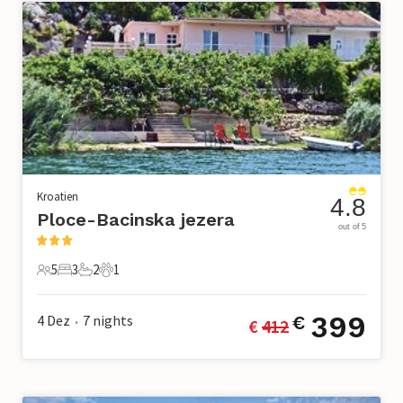
Kroatien
4.8
Ploce-Bacinska jezera
out of 5
5
3
2
1
5 Gäste
3 Schlafzimmer
2 Badezimmer
1 Haustier
399
4 Dez
7
nights
€
€ 
412
•