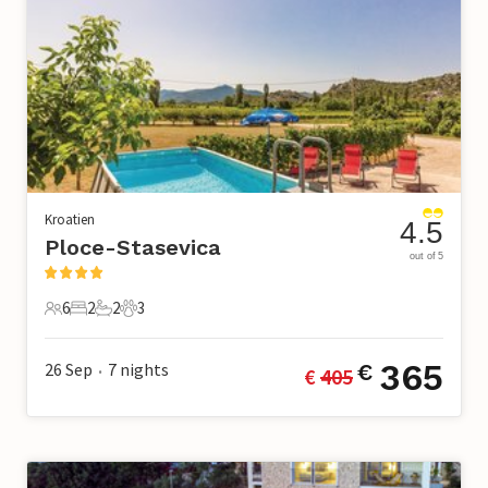
Kroatien
4.5
Ploce-Stasevica
out of 5
6
2
2
3
6 Gäste
2 Schlafzimmer
2 Badezimmer
3 Haustiere
365
26 Sep
7
nights
€
€ 
405
•