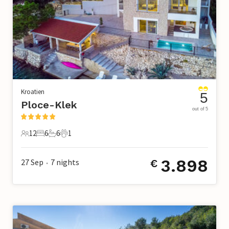
Kroatien
5
Ploce-Klek
out of 5
12
6
6
1
12 Gäste
6 Schlafzimmer
6 Badezimmer
1 Haustier
3.898
27 Sep
7
nights
€
•