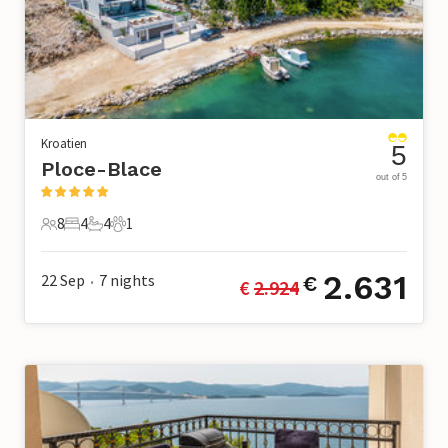
Kroatien
5
Ploce-Blace
out of 5
8
4
4
1
8 Gäste
4 Schlafzimmer
4 Badezimmer
1 Haustier
2.631
22 Sep
7
nights
€
€ 
2.924
•