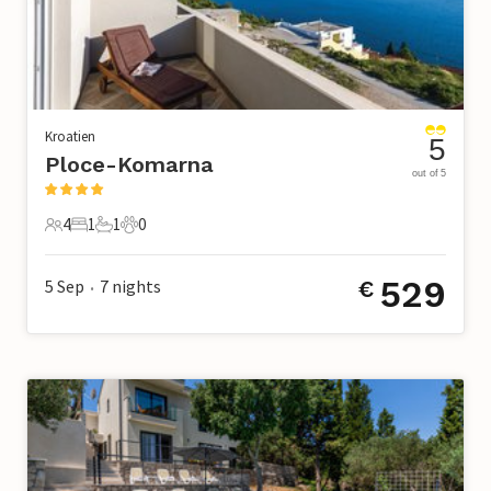
Kroatien
5
Ploce-Komarna
out of 5
4
1
1
0
4 Gäste
1 Schlafzimmer
1 Badezimmer
0 Haustiere
529
5 Sep
7
nights
€
•