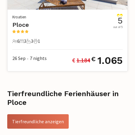
Kroatien
5
Ploce
out of 5
6
3
3
1
6 Gäste
3 Schlafzimmer
3 Badezimmer
1 Haustier
1.065
26 Sep
7
nights
€
€ 
1.184
•
Tierfreundliche Ferienhäuser in
Ploce
Tierfreundliche anzeigen