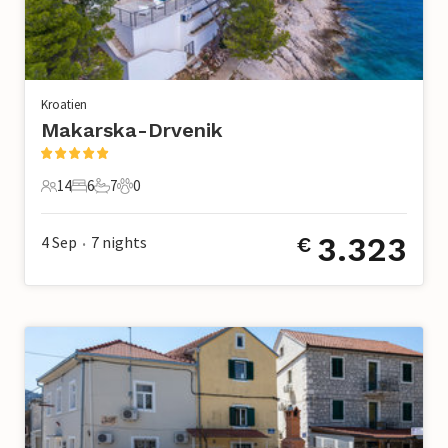
Kroatien
Makarska-Drvenik
14
6
7
0
14 Gäste
6 Schlafzimmer
7 Badezimmer
0 Haustiere
3.323
4 Sep
7
nights
€
•