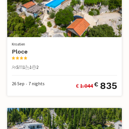
Kroatien
Ploce
5
1
1
2
5 Gäste
1 Schlafzimmer
1 Badezimmer
2 Haustiere
835
26 Sep
7
nights
€
€ 
1.044
•