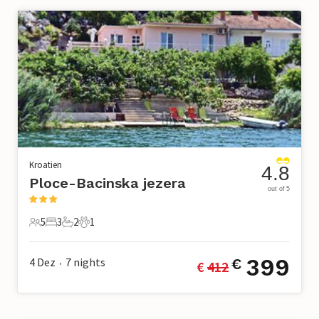
Kroatien
4.8
Ploce-Bacinska jezera
out of 5
5
3
2
1
5 Gäste
3 Schlafzimmer
2 Badezimmer
1 Haustier
399
4 Dez
7
nights
€
€ 
412
•