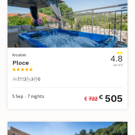
Kroatien
4.8
Ploce
out of 5
7
3
3
0
7 Gäste
3 Schlafzimmer
3 Badezimmer
0 Haustiere
505
5 Sep
7
nights
€
€ 
722
•