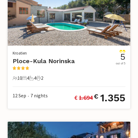
Kroatien
5
Ploce-Kula Norinska
out of 5
10
4
4
2
10 Gäste
4 Schlafzimmer
4 Badezimmer
2 Haustiere
1.355
12 Sep
7
nights
€
€ 
1.694
•