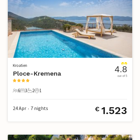
Kroatien
4.8
Ploce-Kremena
out of 5
6
3
2
1
6 Gäste
3 Schlafzimmer
2 Badezimmer
1 Haustier
1.523
24 Apr
7
nights
€
•