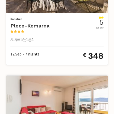
Kroatien
5
Ploce-Komarna
out of 5
4
1
1
1
4 Gäste
1 Schlafzimmer
1 Badezimmer
1 Haustier
348
12 Sep
7
nights
€
•