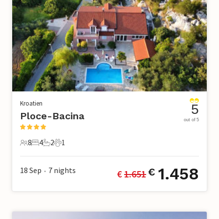
Kroatien
5
Ploce-Bacina
out of 5
8
4
2
1
8 Gäste
4 Schlafzimmer
2 Badezimmer
1 Haustier
1.458
18 Sep
7
nights
€
€ 
1.651
•