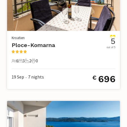
Kroatien
5
Ploce-Komarna
out of 5
6
3
2
0
6 Gäste
3 Schlafzimmer
2 Badezimmer
0 Haustiere
696
19 Sep
7
nights
€
•