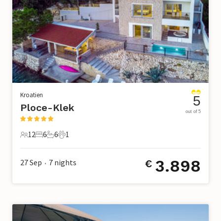
Kroatien
5
Ploce-Klek
out of 5
12
6
6
1
12 Gäste
6 Schlafzimmer
6 Badezimmer
1 Haustier
3.898
27 Sep
7
nights
€
•