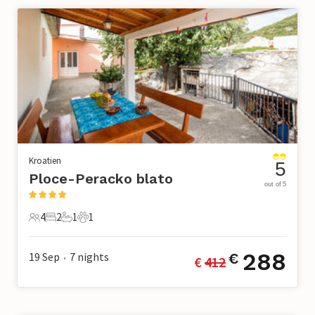
Kroatien
5
Ploce-Peracko blato
out of 5
4
2
1
1
4 Gäste
2 Schlafzimmer
1 Badezimmer
1 Haustier
288
19 Sep
7
nights
€
€ 
412
•