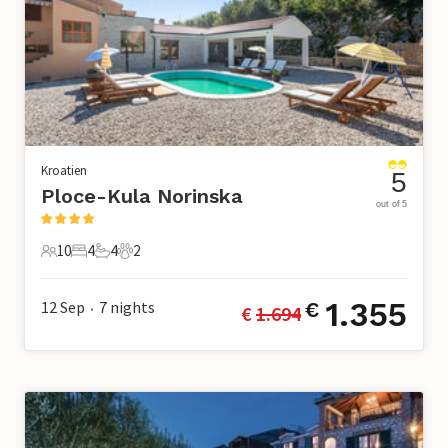
Kroatien
5
Ploce-Kula Norinska
out of 5
10
4
4
2
10 Gäste
4 Schlafzimmer
4 Badezimmer
2 Haustiere
1.355
12 Sep
7
nights
€
€ 
1.694
•