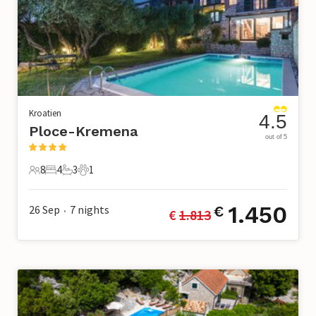
Kroatien
4.5
Ploce-Kremena
out of 5
8
4
3
1
8 Gäste
4 Schlafzimmer
3 Badezimmer
1 Haustier
1.450
26 Sep
7
nights
€
€ 
1.813
•