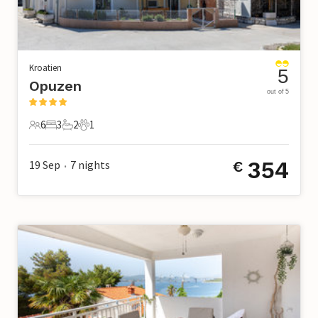
Kroatien
5
Opuzen
out of 5
6
3
2
1
6 Gäste
3 Schlafzimmer
2 Badezimmer
1 Haustier
354
19 Sep
7
nights
€
•