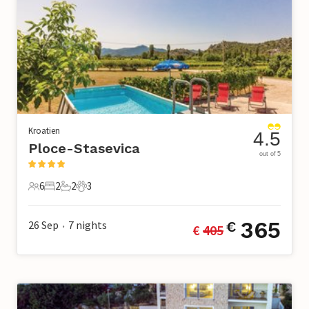
Kroatien
4.5
Ploce-Stasevica
out of 5
6
2
2
3
6 Gäste
2 Schlafzimmer
2 Badezimmer
3 Haustiere
365
26 Sep
7
nights
€
€ 
405
•