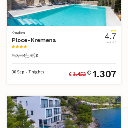
Kroatien
4.7
Ploce-Kremena
out of 5
8
4
4
0
8 Gäste
4 Schlafzimmer
4 Badezimmer
0 Haustiere
1.307
30 Sep
7
nights
€
€ 
1.453
•