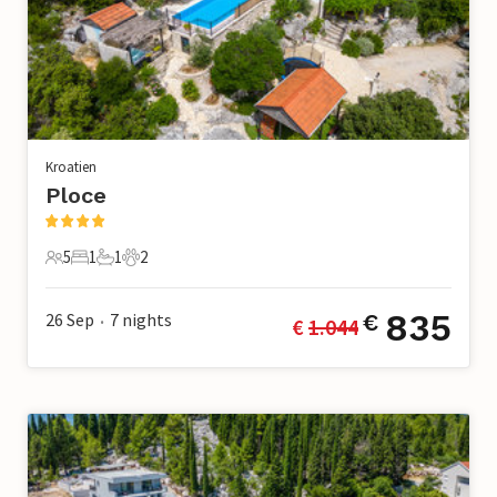
Kroatien
Ploce
5
1
1
2
5 Gäste
1 Schlafzimmer
1 Badezimmer
2 Haustiere
835
26 Sep
7
nights
€
€ 
1.044
•