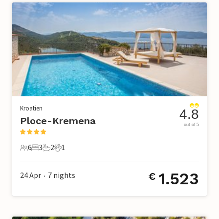
Kroatien
4.8
Ploce-Kremena
out of 5
6
3
2
1
6 Gäste
3 Schlafzimmer
2 Badezimmer
1 Haustier
1.523
24 Apr
7
nights
€
•