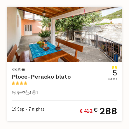
Kroatien
5
Ploce-Peracko blato
out of 5
4
2
1
1
4 Gäste
2 Schlafzimmer
1 Badezimmer
1 Haustier
288
19 Sep
7
nights
€
€ 
412
•