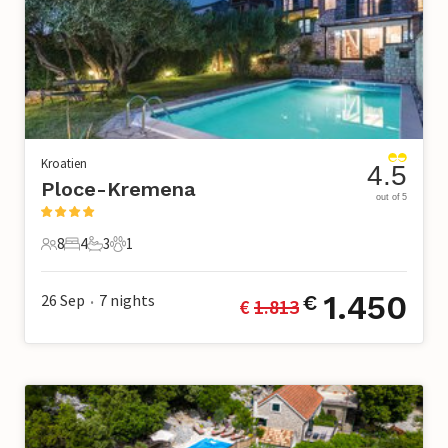
Kroatien
4.5
Ploce-Kremena
out of 5
8
4
3
1
8 Gäste
4 Schlafzimmer
3 Badezimmer
1 Haustier
1.450
26 Sep
7
nights
€
€ 
1.813
•