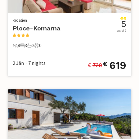
Kroatien
5
Ploce-Komarna
out of 5
8
3
2
0
8 Gäste
3 Schlafzimmer
2 Badezimmer
0 Haustiere
619
2 Jän
7
nights
€
€ 
720
•