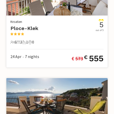
Kroatien
5
Ploce-Klek
out of 5
6
3
1
0
6 Gäste
3 Schlafzimmer
1 Badezimmer
0 Haustiere
555
24 Apr
7
nights
€
€ 
573
•