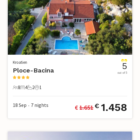
Kroatien
5
Ploce-Bacina
out of 5
8
4
2
1
8 Gäste
4 Schlafzimmer
2 Badezimmer
1 Haustier
1.458
18 Sep
7
nights
€
€ 
1.651
•