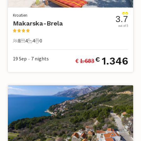
Kroatien
3.7
Makarska-Brela
out of 5
8
4
4
0
8 Gäste
4 Schlafzimmer
4 Badezimmer
0 Haustiere
1.346
19 Sep
7
nights
€
€ 
1.683
•