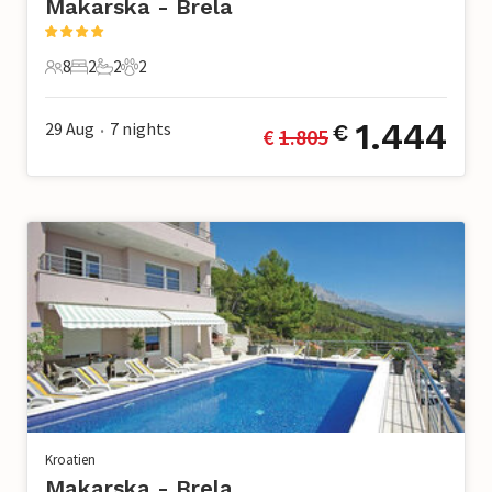
Makarska - Brela
8
2
2
2
8 Gäste
2 Schlafzimmer
2 Badezimmer
2 Haustiere
1.444
29 Aug
7
nights
€
€ 
1.805
•
Kroatien
Makarska - Brela