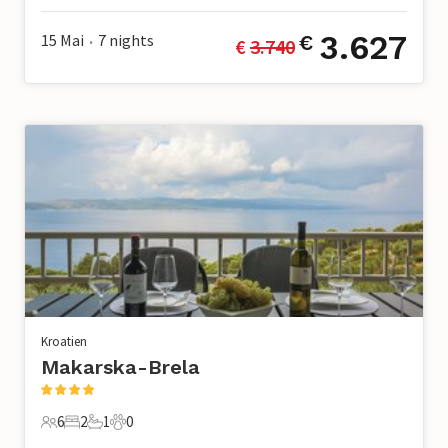
3.627
15 Mai
7
nights
€
€ 
3.740
•
Kroatien
Makarska-Brela
6
2
1
0
6 Gäste
2 Schlafzimmer
1 Badezimmer
0 Haustiere