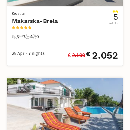
Kroatien
5
Makarska-Brela
out of 5
6
3
4
0
6 Gäste
3 Schlafzimmer
4 Badezimmer
0 Haustiere
2.052
28 Apr
7
nights
€
€ 
2.100
•