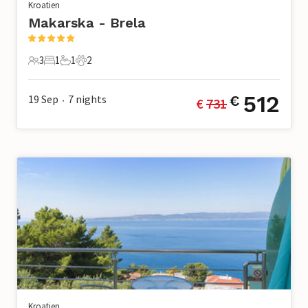
Kroatien
Makarska - Brela
3
1
1
2
3 Gäste
1 Schlafzimmer
1 Badezimmer
2 Haustiere
512
19 Sep
7
nights
€
€ 
731
•
Kroatien