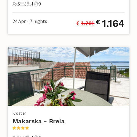
6
3
1
0
6 Gäste
3 Schlafzimmer
1 Badezimmer
0 Haustiere
1.164
24 Apr
7
nights
€
€ 
1.201
•
Kroatien
Makarska - Brela