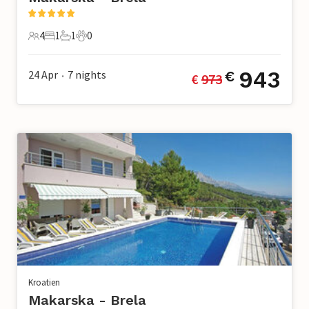
4
1
1
0
4 Gäste
1 Schlafzimmer
1 Badezimmer
0 Haustiere
943
24 Apr
7
nights
€
€ 
973
•
Kroatien
Makarska - Brela