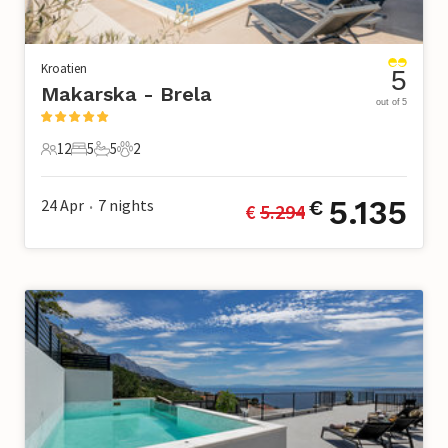
Kroatien
5
Makarska - Brela
out of 5
12
5
5
2
12 Gäste
5 Schlafzimmer
5 Badezimmer
2 Haustiere
5.135
24 Apr
7
nights
€
€ 
5.294
•