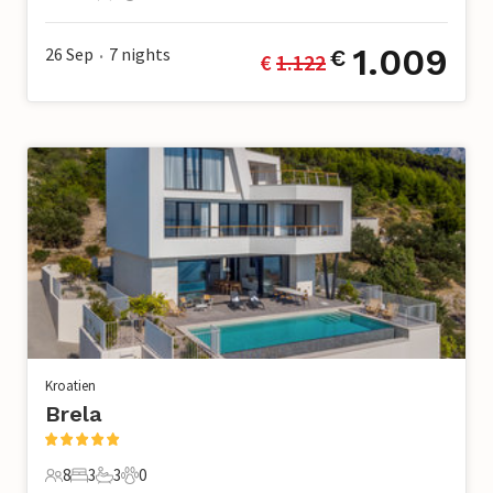
9 Gäste
4 Schlafzimmer
3 Badezimmer
0 Haustiere
1.009
26 Sep
7
nights
€
€ 
1.122
•
Kroatien
Brela
8
3
3
0
8 Gäste
3 Schlafzimmer
3 Badezimmer
0 Haustiere