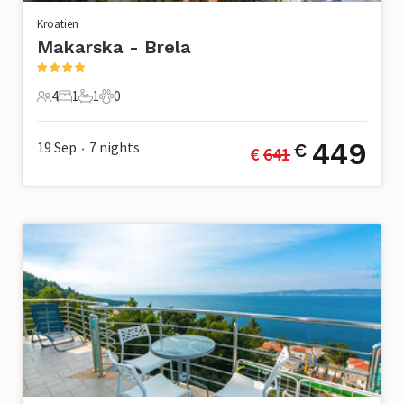
Kroatien
Makarska - Brela
4
1
1
0
4 Gäste
1 Schlafzimmer
1 Badezimmer
0 Haustiere
449
19 Sep
7
nights
€
€ 
641
•