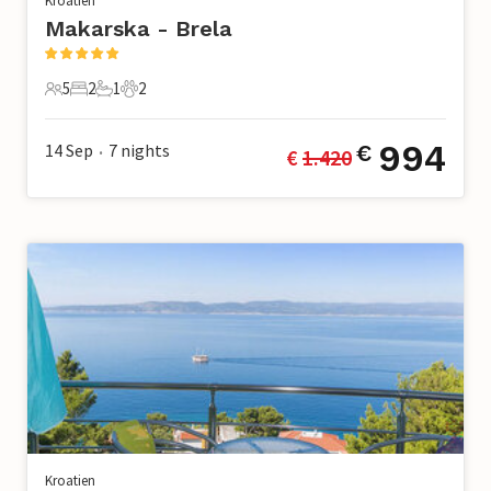
Kroatien
Makarska - Brela
5
2
1
2
5 Gäste
2 Schlafzimmer
1 Badezimmer
2 Haustiere
994
14 Sep
7
nights
€
€ 
1.420
•
Kroatien