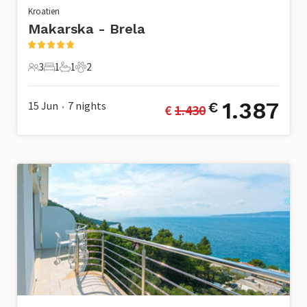
Kroatien
Makarska - Brela
3
1
1
2
3 Gäste
1 Schlafzimmer
1 Badezimmer
2 Haustiere
1.387
15 Jun
7
nights
€
€ 
1.430
•