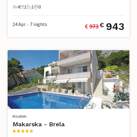
4
1
1
0
4 Gäste
1 Schlafzimmer
1 Badezimmer
0 Haustiere
943
24 Apr
7
nights
€
€ 
973
•
Kroatien
Makarska - Brela