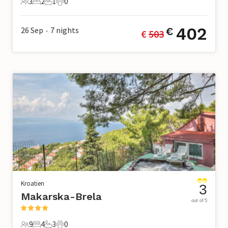
3
2
1
0
3 Gäste
2 Schlafzimmer
1 Badezimmer
0 Haustiere
402
26 Sep
7
nights
€
€ 
503
•
Kroatien
3
Makarska-Brela
out of 5
9
4
3
0