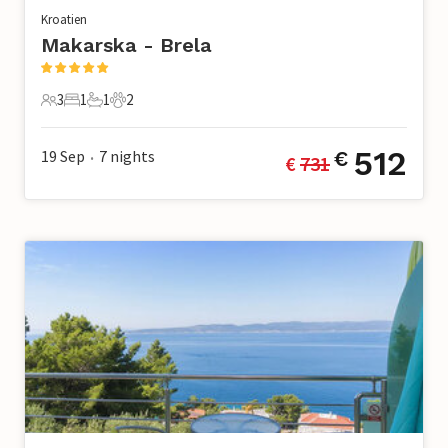
Kroatien
Makarska - Brela
3
1
1
2
3 Gäste
1 Schlafzimmer
1 Badezimmer
2 Haustiere
512
19 Sep
7
nights
€
€ 
731
•