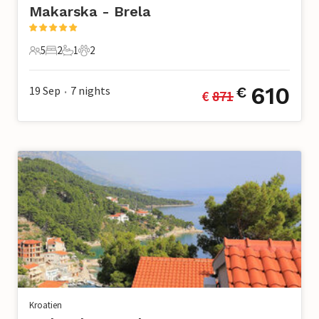
Makarska - Brela
5
2
1
2
5 Gäste
2 Schlafzimmer
1 Badezimmer
2 Haustiere
610
19 Sep
7
nights
€
€ 
871
•
Kroatien