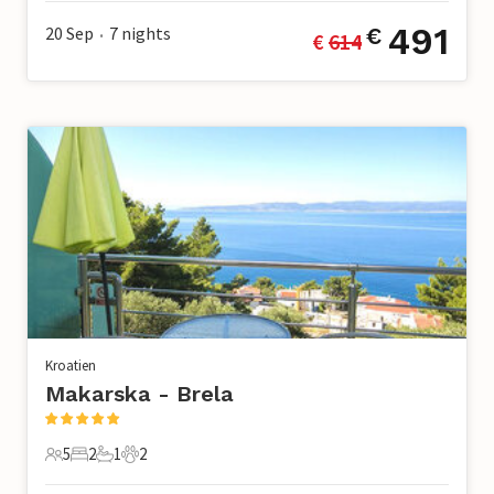
491
20 Sep
7
nights
€
€ 
614
•
Kroatien
Makarska - Brela
5
2
1
2
5 Gäste
2 Schlafzimmer
1 Badezimmer
2 Haustiere