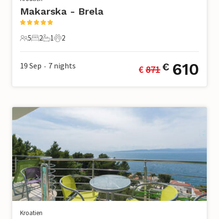
Makarska - Brela
5
2
1
2
5 Gäste
2 Schlafzimmer
1 Badezimmer
2 Haustiere
610
19 Sep
7
nights
€
€ 
871
•
Kroatien