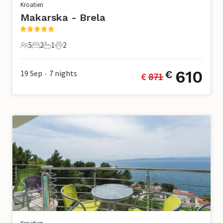
Kroatien
Makarska - Brela
5
2
1
2
5 Gäste
2 Schlafzimmer
1 Badezimmer
2 Haustiere
610
19 Sep
7
nights
€
€ 
871
•