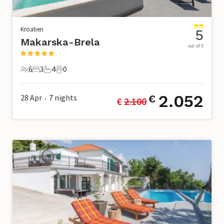
Kroatien
5
Makarska-Brela
out of 5
6
3
4
0
6 Gäste
3 Schlafzimmer
4 Badezimmer
0 Haustiere
2.052
28 Apr
7
nights
€
€ 
2.100
•