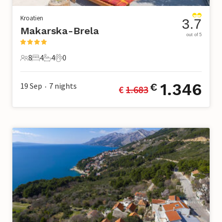
Kroatien
3.7
Makarska-Brela
out of 5
8
4
4
0
8 Gäste
4 Schlafzimmer
4 Badezimmer
0 Haustiere
1.346
19 Sep
7
nights
€
€ 
1.683
•