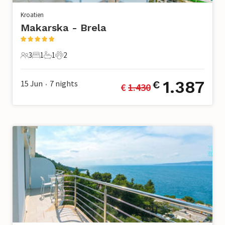
Kroatien
Makarska - Brela
3
1
1
2
3 Gäste
1 Schlafzimmer
1 Badezimmer
2 Haustiere
1.387
15 Jun
7
nights
€
€ 
1.430
•