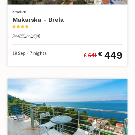
Kroatien
Makarska - Brela
4
1
1
0
4 Gäste
1 Schlafzimmer
1 Badezimmer
0 Haustiere
449
19 Sep
7
nights
€
€ 
641
•