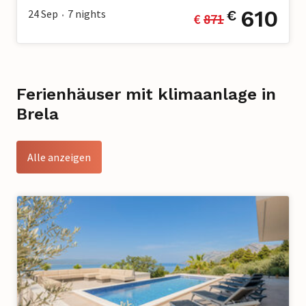
610
24 Sep
7
nights
€
€ 
871
•
Ferienhäuser mit klimaanlage in
Brela
Alle anzeigen