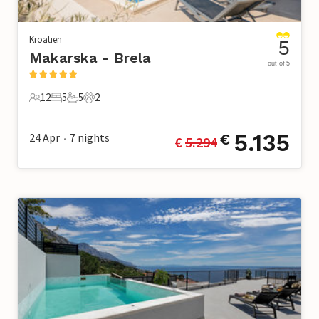
Kroatien
5
Makarska - Brela
out of 5
12
5
5
2
12 Gäste
5 Schlafzimmer
5 Badezimmer
2 Haustiere
5.135
24 Apr
7
nights
€
€ 
5.294
•