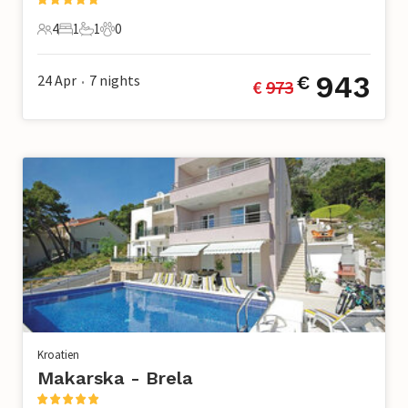
4
1
1
0
4 Gäste
1 Schlafzimmer
1 Badezimmer
0 Haustiere
943
24 Apr
7
nights
€
€ 
973
•
Kroatien
Makarska - Brela