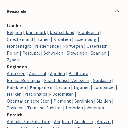
Reiseziele
Länder
Belgien
Dänemark
Deutschland
Frankreich
Griechenland
Italien
Kroatien
Luxemburg
Montenegro
Niederlande
Norwegen
Österreich
Polen
Portugal
Schweden
Slowenien
Spanien
Zypern
Regionen
Abruzzen
Aostatal
Apulien
Basilikata
Emilia-Romagna
Friaul-Julisch Venezien
Gardasee
Kalabrien
Kampanien
Latium
Ligurien
Lombardei
Marken
Nationalpark Dolomiten
Oberitalienische Seen
Piemont
Sardinien
Sizilien
Toskana
Trentino-Südtirol
Umbrien
Venetien
Bereich
Abbadia San Salvatore
Anghiari
Arcidosso
Arezzo