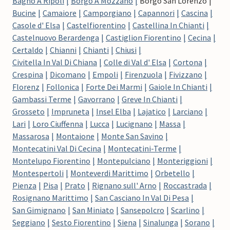
Bagno A Ripoli
Borgo A Mozzano
Borgo San Lorenzo
Bucine
Camaiore
Camporgiano
Capannori
Cascina
Casole d' Elsa
Castelfiorentino
Castellina In Chianti
Castelnuovo Berardenga
Castiglion Fiorentino
Cecina
Certaldo
Chianni
Chianti
Chiusi
Civitella In Val Di Chiana
Colle di Val d' Elsa
Cortona
Crespina
Dicomano
Empoli
Firenzuola
Fivizzano
Florenz
Follonica
Forte Dei Marmi
Gaiole In Chianti
Gambassi Terme
Gavorrano
Greve In Chianti
Grosseto
Impruneta
Insel Elba
Lajatico
Larciano
Lari
Loro Ciuffenna
Lucca
Lucignano
Massa
Massarosa
Montaione
Monte San Savino
Montecatini Val Di Cecina
Montecatini-Terme
Montelupo Fiorentino
Montepulciano
Monteriggioni
Montespertoli
Monteverdi Marittimo
Orbetello
Pienza
Pisa
Prato
Rignano sull' Arno
Roccastrada
Rosignano Marittimo
San Casciano In Val Di Pesa
San Gimignano
San Miniato
Sansepolcro
Scarlino
Seggiano
Sesto Fiorentino
Siena
Sinalunga
Sorano