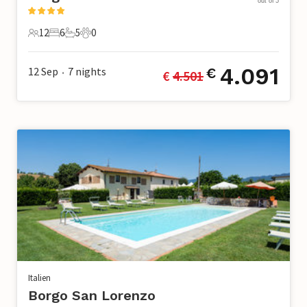
out of 5
12
6
5
0
12 Gäste
6 Schlafzimmer
5 Badezimmer
0 Haustiere
4.091
12 Sep
7
nights
€
€ 
4.501
•
Italien
Borgo San Lorenzo