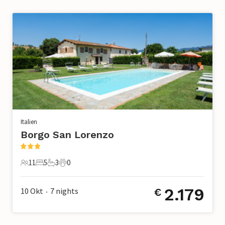
Italien
Borgo San Lorenzo
11
5
3
0
11 Gäste
5 Schlafzimmer
3 Badezimmer
0 Haustiere
2.179
10 Okt
7
nights
€
•