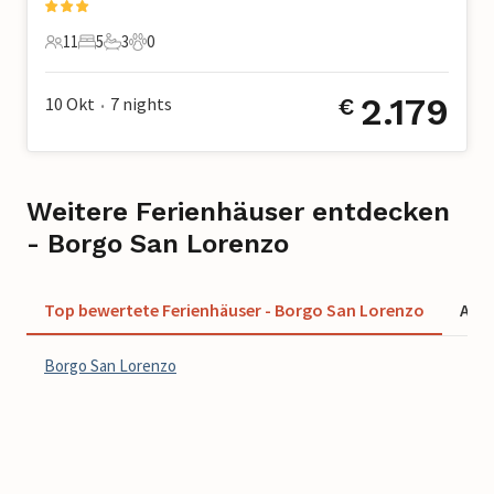
11
5
3
0
11 Gäste
5 Schlafzimmer
3 Badezimmer
0 Haustiere
2.179
10 Okt
7
nights
€
•
Weitere Ferienhäuser entdecken
- Borgo San Lorenzo
Top bewertete Ferienhäuser - Borgo San Lorenzo
Ange
Borgo San Lorenzo