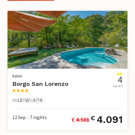
Italien
4
Borgo San Lorenzo
out of 5
12
6
5
0
12 Gäste
6 Schlafzimmer
5 Badezimmer
0 Haustiere
4.091
12 Sep
7
nights
€
€ 
4.501
•