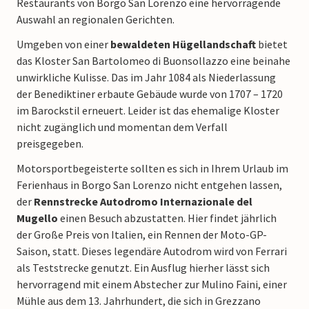
Restaurants von Borgo San Lorenzo eine hervorragende
Auswahl an regionalen Gerichten.
Umgeben von einer
bewaldeten Hügellandschaft
bietet
das Kloster San Bartolomeo di Buonsollazzo eine beinahe
unwirkliche Kulisse. Das im Jahr 1084 als Niederlassung
der Benediktiner erbaute Gebäude wurde von 1707 – 1720
im Barockstil erneuert. Leider ist das ehemalige Kloster
nicht zugänglich und momentan dem Verfall
preisgegeben.
Motorsportbegeisterte sollten es sich in Ihrem Urlaub im
Ferienhaus in Borgo San Lorenzo nicht entgehen lassen,
der
Rennstrecke Autodromo Internazionale del
Mugello
einen Besuch abzustatten. Hier findet jährlich
der Große Preis von Italien, ein Rennen der Moto-GP-
Saison, statt. Dieses legendäre Autodrom wird von Ferrari
als Teststrecke genutzt. Ein Ausflug hierher lässt sich
hervorragend mit einem Abstecher zur Mulino Faini, einer
Mühle aus dem 13. Jahrhundert, die sich in Grezzano