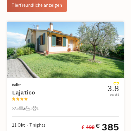
Tierfreundliche anzeigen
Italien
3.8
Lajatico
out of 5
5
3
1
1
5 Gäste
3 Schlafzimmer
1 Badezimmer
1 Haustier
385
11 Okt
7
nights
€
€ 
490
•