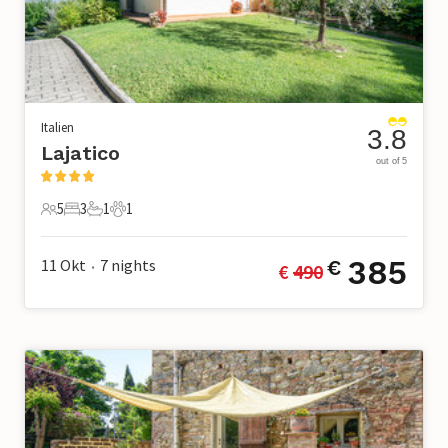
Italien
3.8
Lajatico
out of 5
5
3
1
1
5 Gäste
3 Schlafzimmer
1 Badezimmer
1 Haustier
385
11 Okt
7
nights
€
€ 
490
•