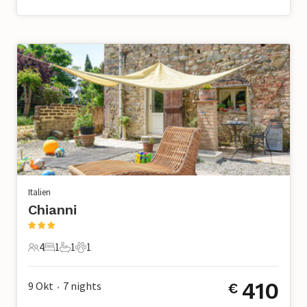
Italien
Chianni
4
1
1
1
4 Gäste
1 Schlafzimmer
1 Badezimmer
1 Haustier
410
9 Okt
7
nights
€
•