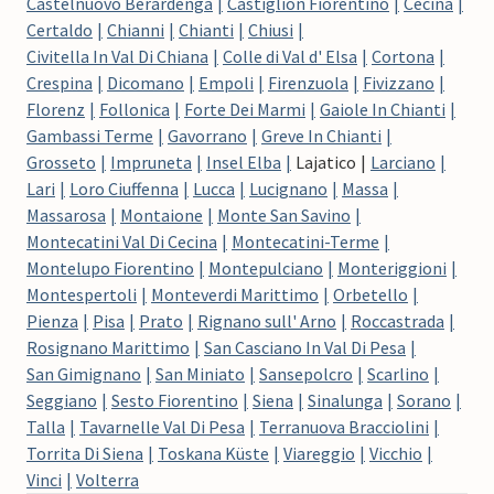
Castelnuovo Berardenga
Castiglion Fiorentino
Cecina
Certaldo
Chianni
Chianti
Chiusi
Civitella In Val Di Chiana
Colle di Val d' Elsa
Cortona
Crespina
Dicomano
Empoli
Firenzuola
Fivizzano
Florenz
Follonica
Forte Dei Marmi
Gaiole In Chianti
Gambassi Terme
Gavorrano
Greve In Chianti
Grosseto
Impruneta
Insel Elba
Lajatico
Larciano
Lari
Loro Ciuffenna
Lucca
Lucignano
Massa
Massarosa
Montaione
Monte San Savino
Montecatini Val Di Cecina
Montecatini-Terme
Montelupo Fiorentino
Montepulciano
Monteriggioni
Montespertoli
Monteverdi Marittimo
Orbetello
Pienza
Pisa
Prato
Rignano sull' Arno
Roccastrada
Rosignano Marittimo
San Casciano In Val Di Pesa
San Gimignano
San Miniato
Sansepolcro
Scarlino
Seggiano
Sesto Fiorentino
Siena
Sinalunga
Sorano
Talla
Tavarnelle Val Di Pesa
Terranuova Bracciolini
Torrita Di Siena
Toskana Küste
Viareggio
Vicchio
Vinci
Volterra