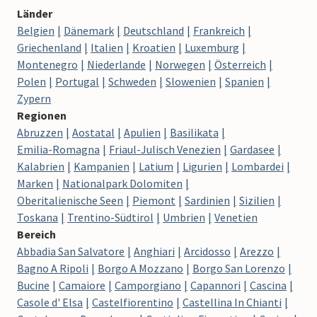
Länder
Belgien
Dänemark
Deutschland
Frankreich
Griechenland
Italien
Kroatien
Luxemburg
Montenegro
Niederlande
Norwegen
Österreich
Polen
Portugal
Schweden
Slowenien
Spanien
Zypern
Regionen
Abruzzen
Aostatal
Apulien
Basilikata
Emilia-Romagna
Friaul-Julisch Venezien
Gardasee
Kalabrien
Kampanien
Latium
Ligurien
Lombardei
Marken
Nationalpark Dolomiten
Oberitalienische Seen
Piemont
Sardinien
Sizilien
Toskana
Trentino-Südtirol
Umbrien
Venetien
Bereich
Abbadia San Salvatore
Anghiari
Arcidosso
Arezzo
Bagno A Ripoli
Borgo A Mozzano
Borgo San Lorenzo
Bucine
Camaiore
Camporgiano
Capannori
Cascina
Casole d' Elsa
Castelfiorentino
Castellina In Chianti