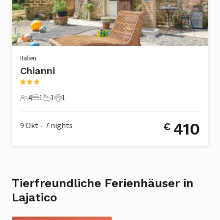
Italien
Chianni
4
1
1
1
4 Gäste
1 Schlafzimmer
1 Badezimmer
1 Haustier
410
9 Okt
7
nights
€
•
Tierfreundliche Ferienhäuser in
Lajatico