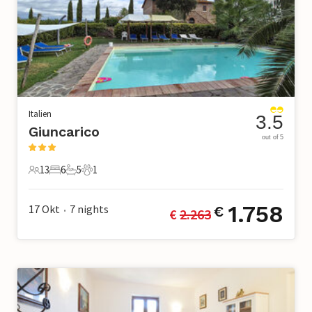
Italien
3.5
Giuncarico
out of 5
13
6
5
1
13 Gäste
6 Schlafzimmer
5 Badezimmer
1 Haustier
1.758
17 Okt
7
nights
€
€ 
2.263
•