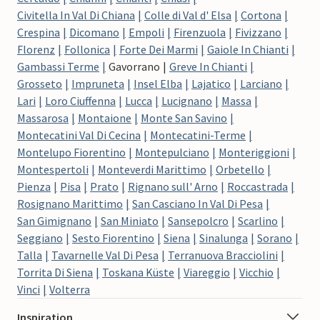
Civitella In Val Di Chiana
Colle di Val d' Elsa
Cortona
Crespina
Dicomano
Empoli
Firenzuola
Fivizzano
Florenz
Follonica
Forte Dei Marmi
Gaiole In Chianti
Gambassi Terme
Gavorrano
Greve In Chianti
Grosseto
Impruneta
Insel Elba
Lajatico
Larciano
Lari
Loro Ciuffenna
Lucca
Lucignano
Massa
Massarosa
Montaione
Monte San Savino
Montecatini Val Di Cecina
Montecatini-Terme
Montelupo Fiorentino
Montepulciano
Monteriggioni
Montespertoli
Monteverdi Marittimo
Orbetello
Pienza
Pisa
Prato
Rignano sull' Arno
Roccastrada
Rosignano Marittimo
San Casciano In Val Di Pesa
San Gimignano
San Miniato
Sansepolcro
Scarlino
Seggiano
Sesto Fiorentino
Siena
Sinalunga
Sorano
Talla
Tavarnelle Val Di Pesa
Terranuova Bracciolini
Torrita Di Siena
Toskana Küste
Viareggio
Vicchio
Vinci
Volterra
Inspiration