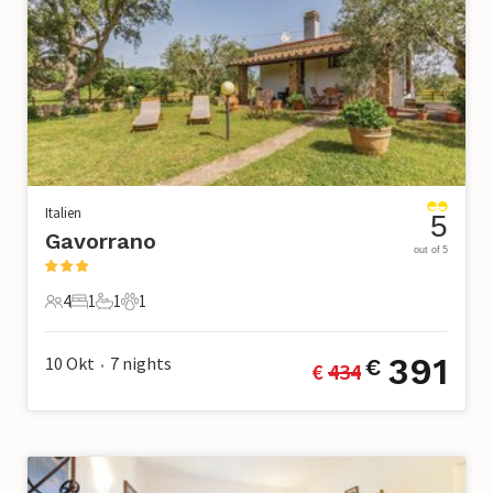
Italien
5
Gavorrano
out of 5
4
1
1
1
4 Gäste
1 Schlafzimmer
1 Badezimmer
1 Haustier
391
10 Okt
7
nights
€
€ 
434
•