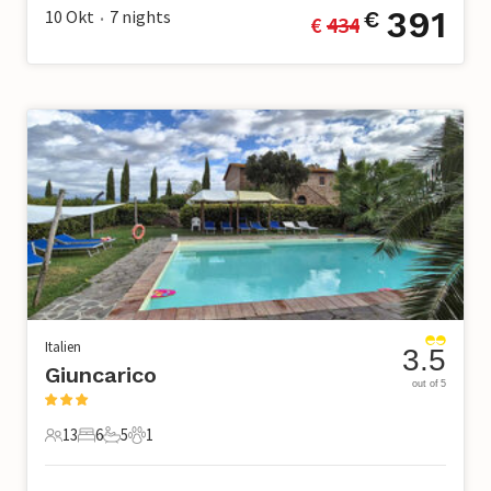
391
10 Okt
7
nights
€
€ 
434
•
Italien
3.5
Giuncarico
out of 5
13
6
5
1
13 Gäste
6 Schlafzimmer
5 Badezimmer
1 Haustier