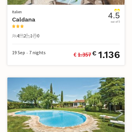
Italien
4.5
Caldana
out of 5
4
2
1
0
4 Gäste
2 Schlafzimmer
1 Badezimmer
0 Haustiere
1.136
19 Sep
7
nights
€
€ 
1.357
•