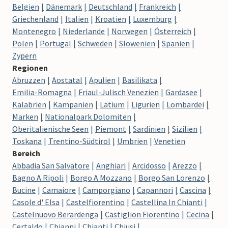
Belgien
Dänemark
Deutschland
Frankreich
Griechenland
Italien
Kroatien
Luxemburg
Montenegro
Niederlande
Norwegen
Österreich
Polen
Portugal
Schweden
Slowenien
Spanien
Zypern
Regionen
Abruzzen
Aostatal
Apulien
Basilikata
Emilia-Romagna
Friaul-Julisch Venezien
Gardasee
Kalabrien
Kampanien
Latium
Ligurien
Lombardei
Marken
Nationalpark Dolomiten
Oberitalienische Seen
Piemont
Sardinien
Sizilien
Toskana
Trentino-Südtirol
Umbrien
Venetien
Bereich
Abbadia San Salvatore
Anghiari
Arcidosso
Arezzo
Bagno A Ripoli
Borgo A Mozzano
Borgo San Lorenzo
Bucine
Camaiore
Camporgiano
Capannori
Cascina
Casole d' Elsa
Castelfiorentino
Castellina In Chianti
Castelnuovo Berardenga
Castiglion Fiorentino
Cecina
Certaldo
Chianni
Chianti
Chiusi