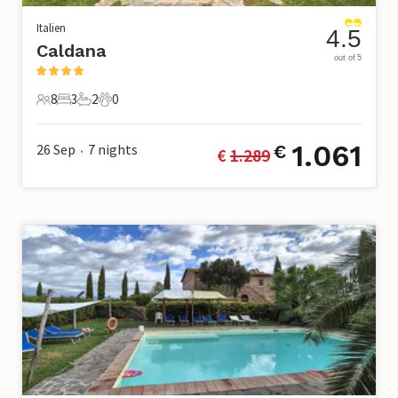
Italien
4.5
Caldana
out of 5
8
3
2
0
8 Gäste
3 Schlafzimmer
2 Badezimmer
0 Haustiere
1.061
26 Sep
7
nights
€
€ 
1.289
•