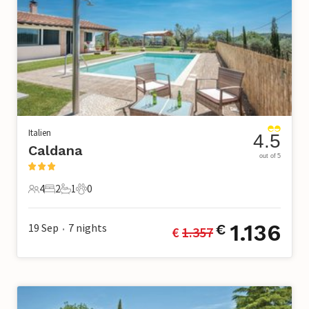
Italien
4.5
Caldana
out of 5
4
2
1
0
4 Gäste
2 Schlafzimmer
1 Badezimmer
0 Haustiere
1.136
19 Sep
7
nights
€
€ 
1.357
•