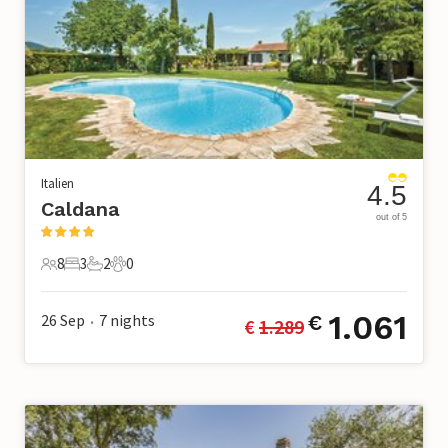
Italien
4.5
Caldana
out of 5
8
3
2
0
8 Gäste
3 Schlafzimmer
2 Badezimmer
0 Haustiere
1.061
26 Sep
7
nights
€
€ 
1.289
•