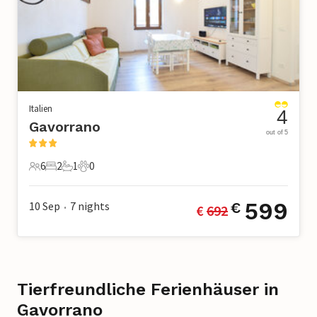
Italien
4
Gavorrano
out of 5
6
2
1
0
6 Gäste
2 Schlafzimmer
1 Badezimmer
0 Haustiere
599
10 Sep
7
nights
€
€ 
692
•
Tierfreundliche Ferienhäuser in
Gavorrano