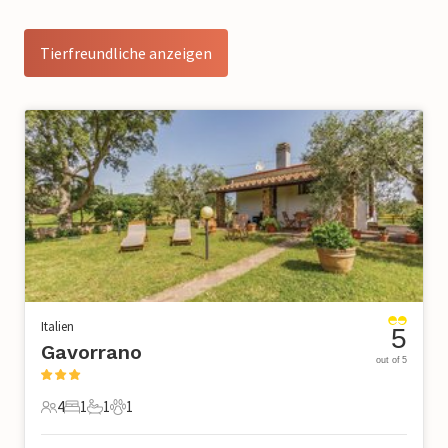
Tierfreundliche anzeigen
Italien
5
Gavorrano
out of 5
4
1
1
1
4 Gäste
1 Schlafzimmer
1 Badezimmer
1 Haustier