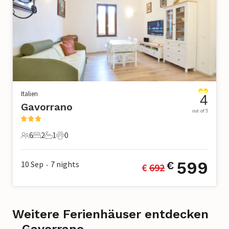
Italien
4
Gavorrano
out of 5
6
2
1
0
6 Gäste
2 Schlafzimmer
1 Badezimmer
0 Haustiere
599
10 Sep
7
nights
€
€ 
692
•
Weitere Ferienhäuser entdecken
- Gavorrano