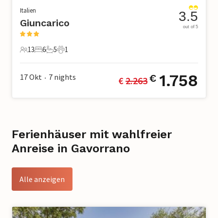
Italien
3.5
Giuncarico
out of 5
13
6
5
1
13 Gäste
6 Schlafzimmer
5 Badezimmer
1 Haustier
1.758
17 Okt
7
nights
€
€ 
2.263
•
Ferienhäuser mit wahlfreier
Anreise in Gavorrano
Alle anzeigen