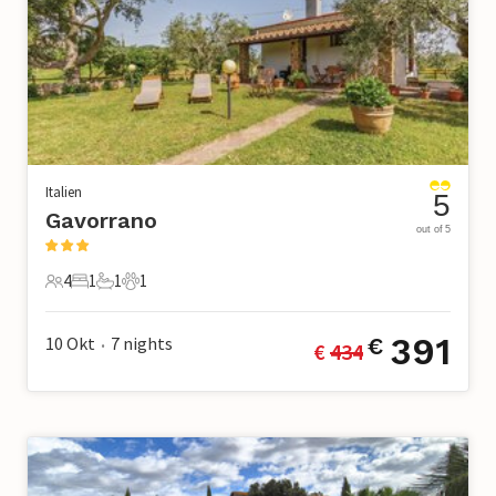
Italien
5
Gavorrano
out of 5
4
1
1
1
4 Gäste
1 Schlafzimmer
1 Badezimmer
1 Haustier
391
10 Okt
7
nights
€
€ 
434
•