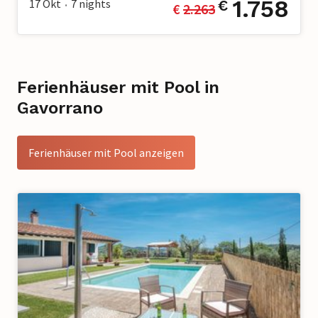
1.758
17 Okt
7
nights
€
€ 
2.263
•
Ferienhäuser mit Pool in
Gavorrano
Ferienhäuser mit Pool anzeigen