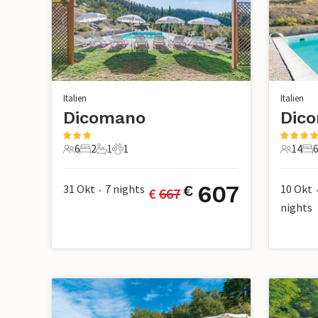
Italien
Italien
Dicomano
Dic
6
2
1
1
14
6
6 Gäste
2 Schlafzimmer
1 Badezimmer
1 Haustier
14 Gäst
6 
607
31 Okt
7
nights
10 Okt
€
€ 
667
•
nights