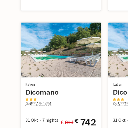
Italien
Italien
Dicomano
Dic
8
3
1
1
6
2
8 Gäste
3 Schlafzimmer
1 Badezimmer
1 Haustier
6 Gäste
2 S
742
31 Okt
7
nights
31 Okt
€
€ 
814
•