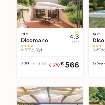
Italien
Italien
4.3
Dicomano
Dic
out of 5
8
3
2
1
8
4
8 Gäste
3 Schlafzimmer
2 Badezimmer
1 Haustier
8 Gäste
4 S
566
3 Okt
7
nights
12 Sep
€
€ 
670
•
•