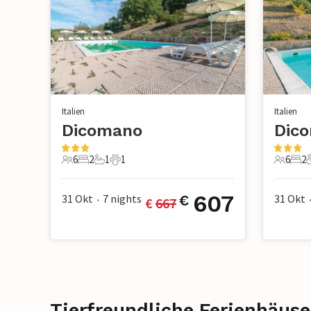
Italien
Italien
Dicomano
Dic
6
2
1
1
6
2
6 Gäste
2 Schlafzimmer
1 Badezimmer
1 Haustier
6 Gäste
2 S
607
31 Okt
7
nights
31 Okt
€
€ 
667
•
Tierfreundliche Ferienhäus