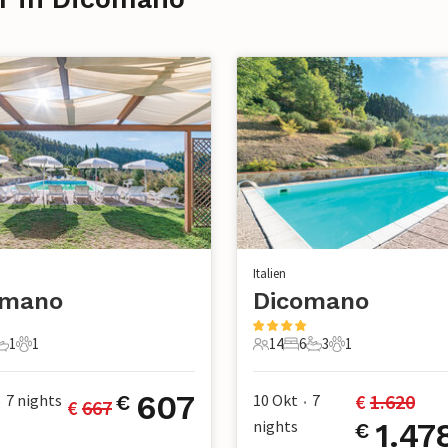
Italien
omano
Dicomano
1
1
14
6
3
1
chlafzimmer
1 Badezimmer
1 Haustier
14 Gäste
6 Schlafzimmer
3 Badezimmer
1 Haustier
607
€ 
1.620
7
nights
10 Okt
7
€
€ 
667
•
•
nights
1.47
€