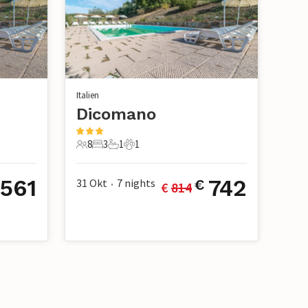
Italien
Dicomano
8
3
1
1
8 Gäste
3 Schlafzimmer
1 Badezimmer
1 Haustier
561
742
31 Okt
7
nights
€
€ 
814
•