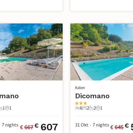
Italien
omano
Dicomano
1
1
6
2
2
1
chlafzimmer
1 Badezimmer
1 Haustier
6 Gäste
2 Schlafzimmer
2 Badezimmer
1 Haustier
607
7
nights
31 Okt
7
nights
€
€
€ 
667
€ 
645
•
•