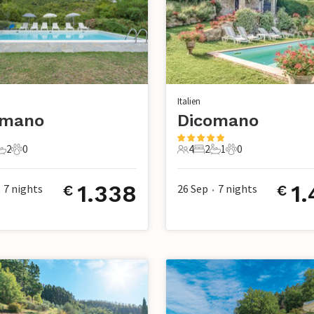
Italien
omano
Dicomano
2
0
4
2
1
0
chlafzimmer
2 Badezimmer
0 Haustiere
4 Gäste
2 Schlafzimmer
1 Badezimmer
0 Haustiere
1.338
1
7
nights
26 Sep
7
nights
€
€
•