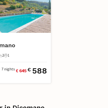
omano
2
1
chlafzimmer
2 Badezimmer
1 Haustier
588
7
nights
€
€ 
645
•
er in Dicomano