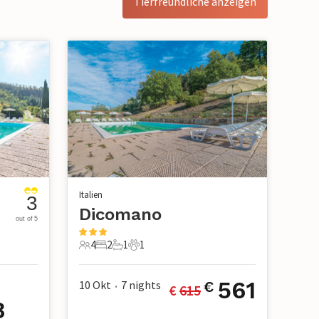
Tierfreundliche anzeigen
Italien
3
Dicomano
out of 5
4
2
1
1
4 Gäste
2 Schlafzimmer
1 Badezimmer
1 Haustier
561
10 Okt
7
nights
€
€ 
615
•
8