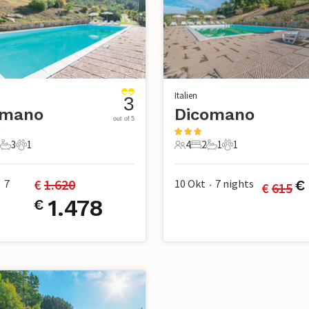
Italien
3
omano
Dicomano
out of 5
3
1
4
2
1
1
e
Schlafzimmer
3 Badezimmer
1 Haustier
4 Gäste
2 Schlafzimmer
1 Badezimmer
1 Haustier
€ 
1.620
7
10 Okt
7
nights
€
€ 
615
•
•
1.478
€