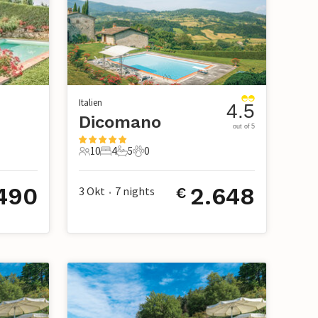
Italien
4.5
Dicomano
out of 5
10
4
5
0
10 Gäste
4 Schlafzimmer
5 Badezimmer
0 Haustiere
.490
2.648
3 Okt
7
nights
€
•