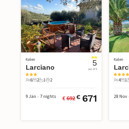
Italien
Italien
5
Larciano
Larc
out of 5
6
2
1
2
4
1
6 Gäste
2 Schlafzimmer
1 Badezimmer
2 Haustiere
4 Gäste
1 S
671
9 Jän
7
nights
28 Nov
€
€ 
692
•