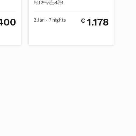
12
5
4
1
12 Gäste
5 Schlafzimmer
4 Badezimmer
1 Haustier
400
1.178
2 Jän
7
nights
€
•