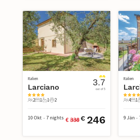
Italien
Italien
3.7
Larciano
Larc
out of 5
2
1
1
2
4
1
2 Gäste
1 Schlafzimmer
1 Badezimmer
2 Haustiere
4 Gäste
1 S
246
10 Okt
7
nights
9 Jän
€
€ 
338
•
•