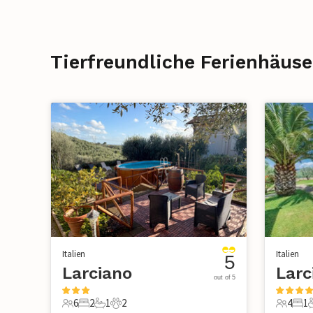
Tierfreundliche Ferienhäuse
Italien
Italien
5
Larciano
Larc
out of 5
6
2
1
2
4
1
6 Gäste
2 Schlafzimmer
1 Badezimmer
2 Haustiere
4 Gäste
1 S