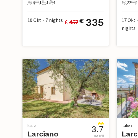
4
1
1
1
22
1
4 Gäste
1 Schlafzimmer
1 Badezimmer
1 Haustier
22 Gäst
10
335
10 Okt
7
nights
17 Okt
€
€ 
457
•
nights
Italien
Italien
3.7
Larciano
Larc
out of 5