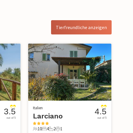
Tierfreundliche anzeigen
Italien
3.5
4.5
Larciano
out of 5
out of 5
10
4
2
1
10 Gäste
4 Schlafzimmer
2 Badezimmer
1 Haustier