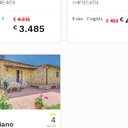
0
5
1
4
1
1
1
e
 Schlafzimmer
5 Badezimmer
1 Haustier
4 Gäste
1 Schlafzimmer
1 Badezimmer
1 Haustier
€ 
4.231
7
9 Jän
7
nights
€
€ 
411
•
•
3.485
€
4
iano
out of 5