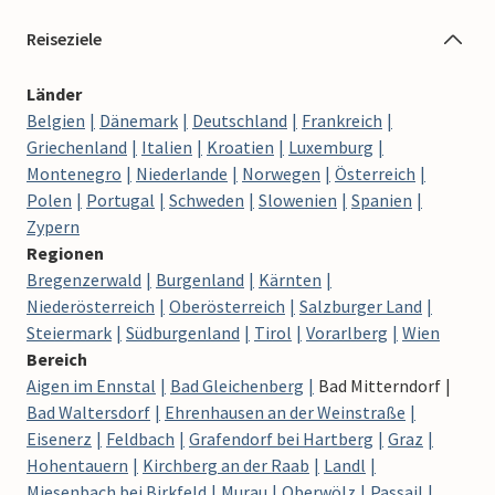
Reiseziele
Länder
Belgien
Dänemark
Deutschland
Frankreich
Griechenland
Italien
Kroatien
Luxemburg
Montenegro
Niederlande
Norwegen
Österreich
Polen
Portugal
Schweden
Slowenien
Spanien
Zypern
Regionen
Bregenzerwald
Burgenland
Kärnten
Niederösterreich
Oberösterreich
Salzburger Land
Steiermark
Südburgenland
Tirol
Vorarlberg
Wien
Bereich
Aigen im Ennstal
Bad Gleichenberg
Bad Mitterndorf
Bad Waltersdorf
Ehrenhausen an der Weinstraße
Eisenerz
Feldbach
Grafendorf bei Hartberg
Graz
Hohentauern
Kirchberg an der Raab
Landl
Miesenbach bei Birkfeld
Murau
Oberwölz
Passail