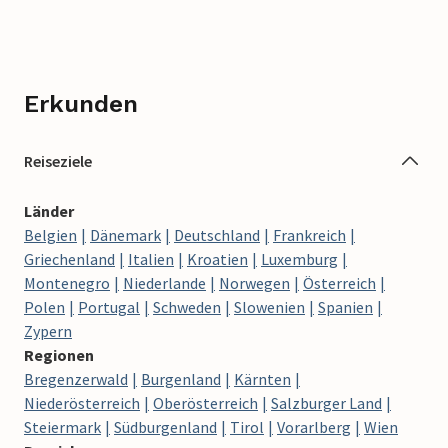
Erkunden
Reiseziele
Länder
Belgien
Dänemark
Deutschland
Frankreich
Griechenland
Italien
Kroatien
Luxemburg
Montenegro
Niederlande
Norwegen
Österreich
Polen
Portugal
Schweden
Slowenien
Spanien
Zypern
Regionen
Bregenzerwald
Burgenland
Kärnten
Niederösterreich
Oberösterreich
Salzburger Land
Steiermark
Südburgenland
Tirol
Vorarlberg
Wien