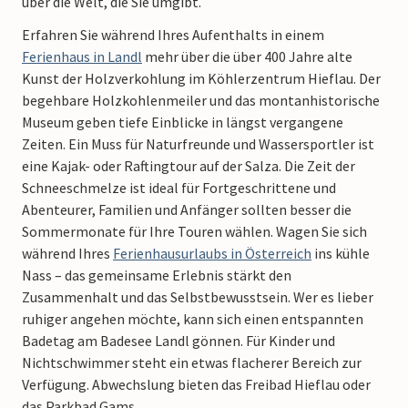
über die Welt, die Sie umgibt.
Erfahren Sie während Ihres Aufenthalts in einem
Ferienhaus in Landl
mehr über die über 400 Jahre alte
Kunst der Holzverkohlung im Köhlerzentrum Hieflau. Der
begehbare Holzkohlenmeiler und das montanhistorische
Museum geben tiefe Einblicke in längst vergangene
Zeiten.
Ein Muss für Naturfreunde und Wassersportler ist
eine Kajak- oder Raftingtour auf der Salza. Die Zeit der
Schneeschmelze ist ideal für Fortgeschrittene und
Abenteurer, Familien und Anfänger sollten besser die
Sommermonate für Ihre Touren wählen. Wagen Sie sich
während Ihres
Ferienhausurlaubs in Österreich
ins kühle
Nass – das gemeinsame Erlebnis stärkt den
Zusammenhalt und das Selbstbewusstsein.
Wer es lieber
ruhiger angehen möchte, kann sich einen entspannten
Badetag am Badesee Landl gönnen. Für Kinder und
Nichtschwimmer steht ein etwas flacherer Bereich zur
Verfügung. Abwechslung bieten das Freibad Hieflau oder
das Parkbad Gams.