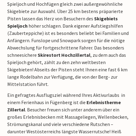
Spieljoch und Hochfügen gleich zwei außergewöhnliche
Skigebiete zur Auswahl. Über 25 km bestens präparierte
Pisten lassen das Herz von Besuchern des
Skigebiets
Spieljoch
höher schlagen. Dank eigener Aufstiegshilfen
(Zauberteppiche) ist es besonders beliebt bei Familien und
Anfängern. Funslope und Snowpark sorgen für die nötige
Abwechslung für fortgeschrittene Fahrer. Das besonders
schneesichere
Skirestort Hochzillertal
, zu dem auch das
Spieljoch gehört, zählt zu den zehn weltbesten
Skigebieten! Abseits der Pisten steht Ihnen eine fast 6 km
lange Rodelbahn zur Verfügung, die von der Berg- zur
Mittelstation führt.
Ein gefragtes Ausflugsziel während Ihres Aktivurlaubs in
einem Ferienhaus in Fügenberg ist die
Erlebnistherme
Zillertal
. Besucher freuen sich unter anderem über ein
großes Erlebnisbecken mit Massageliegen, Wellenbecken,
Strömungskanal und viele verschiedene Rutschen –
darunter Westösterreichs längste Wasserrutsche! Heiß