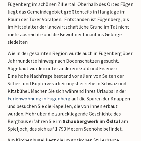
Fügenberg im schönen Zillertal. Oberhalb des Ortes Fügen
liegt das Gemeindegebiet größtenteils in Hanglage im
Raum der Tuxer Voralpen. Entstanden ist Fügenberg, als
im Mittelalter der landwirtschaftliche Grund im Tal nicht
mehr ausreichte und die Bewohner hinauf ins Gebirge
siedelten.
Wie in der gesamten Region wurde auch in Fügenberg über
Jahrhunderte hinweg nach Bodenschätzen gesucht.
Abgebaut wurden unter anderem Gold und Eisenerz.
Eine hohe Nachfrage bestand vor allem von Seiten der
Silber- und Kupferverarbeitungsbetriebe in Schwaz und
Kitzbühel. Machen Sie sich während Ihres Urlaubs in der
Ferienwohnung in Fügenberg
auf die Spuren der Knappen
und besuchen Sie die Kapellen, die von ihnen erbaut
wurden. Mehr über die zurückliegende Geschichte des
Bergbaus erfahren Sie im
Schaubergwerk im Öxltal
am
Spieljoch, das sich auf 1.793 Metern Seehöhe befindet.
Am Kirchenhügel liegt die im gotischen Stil erbaute