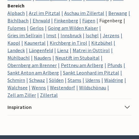
Bereich
Alpbach
Arzl im Pitztal
Aschau im Zillertal
Berwang
Bichlbach
Ehrwald
Finkenberg
Fügen
Fügenberg
Fulpmes
Gerlos
Going am Wilden Kaiser
Gries im Sellrain
Imst
Innsbruck
Ischgl
Jerzens
Kappl
Kaunertal
Kirchberg in Tirol
Kitzbühel
Landeck
Längenfeld
Lienz
Matrei in Osttirol
Mühlbachl
Nauders
Neustift im Stubaital
Obernberg am Brenner
Pettneu am Arlberg
Pfunds
Sankt Anton am Arlberg
Sankt Leonhard im Pitztal
Schmirn
Schwaz
Sölden
Stams
Uderns
Waidring
Walchsee
Wenns
Westendorf
Wildschönau
Zell am Ziller
Zillertal
Inspiration