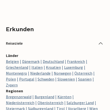
Erkunden
Reiseziele
Länder
Belgien
Dänemark
Deutschland
Frankreich
Griechenland
Italien
Kroatien
Luxemburg
Montenegro
Niederlande
Norwegen
Österreich
Polen
Portugal
Schweden
Slowenien
Spanien
Zypern
Regionen
Bregenzerwald
Burgenland
Kärnten
Niederösterreich
Oberösterreich
Salzburger Land
Steiermark
Südburgenland
Tirol
Vorarlberg
Wien